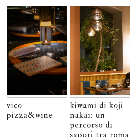
vico
kiwami di koji
pizza&wine
nakai: un
percorso di
sapori tra roma