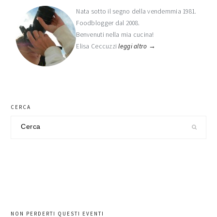
laterale
Nata sotto il segno della vendemmia 1981.
Foodblogger dal 2008.
primaria
Benvenuti nella mia cucina!
Elisa Ceccuzzi
leggi altro →
CERCA
Cerca
nel
sito
NON PERDERTI QUESTI EVENTI