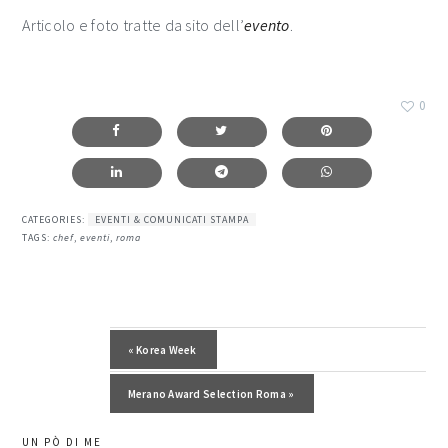
Articolo e foto tratte da sito dell’
evento
.
0
CATEGORIES:
EVENTI & COMUNICATI STAMPA
TAGS:
chef
,
eventi
,
roma
Post precedente:
« Korea Week
Post successivo:
Merano Award Selection Roma »
barra
UN PÒ DI ME