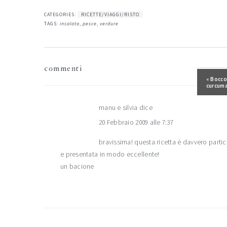
CATEGORIES:
RICETTE/VIAGGI/RISTO
TAGS:
insalata
,
pesce
,
verdure
interazioni
commenti
del
Post pr
« Boccon
curcum
lettore
manu e silvia
dice
20 Febbraio 2009 alle 7:37
bravissima! questa ricetta è davvero partic
e presentata in modo eccellente!
un bacione