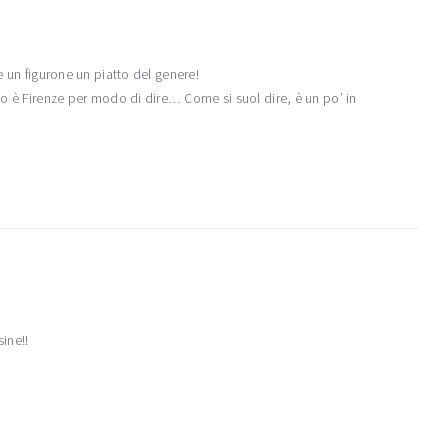
re un figurone un piatto del genere!
io è Firenze per modo di dire… Come si suol dire, è un po’ in
sine!!