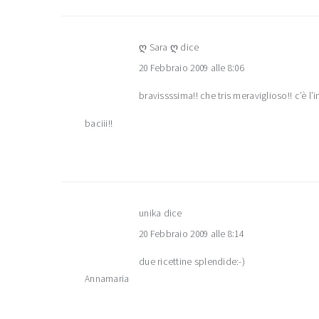
ღ Sara ღ
dice
20 Febbraio 2009 alle 8:06
bravissssima!! che tris meraviglioso!! c’è l
baciii!!
unika
dice
20 Febbraio 2009 alle 8:14
due ricettine splendide:-)
Annamaria