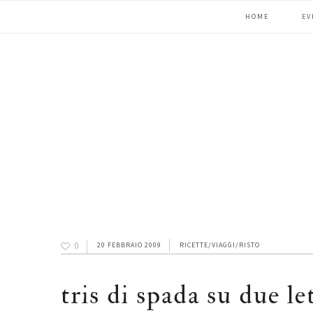
Passa
Passa
Passa
HOME
EV
alla
al
alla
navigazione
contenuto
barra
primaria
principale
laterale
primaria
0
20 FEBBRAIO 2009
RICETTE/VIAGGI/RISTO
tris di spada su due let