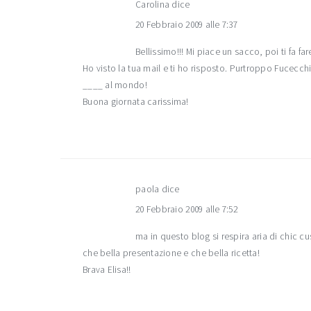
Carolina
dice
20 Febbraio 2009 alle 7:37
Bellissimo!!! Mi piace un sacco, poi ti fa fa
Ho visto la tua mail e ti ho risposto. Purtroppo Fucecch
____ al mondo!
Buona giornata carissima!
paola
dice
20 Febbraio 2009 alle 7:52
ma in questo blog si respira aria di chic cu
che bella presentazione e che bella ricetta!
Brava Elisa!!