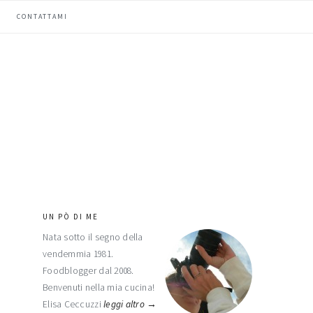
CONTATTAMI
UN PÒ DI ME
barra
Nata sotto il segno della
laterale
vendemmia 1981.
primaria
Foodblogger dal 2008.
Benvenuti nella mia cucina!
Elisa Ceccuzzi
leggi altro →