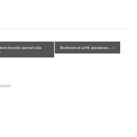
ecedente:
cini di pollo speziati alla
Post successivo:
Bicchierini al caffè, gianduia e… »
a
olare!!