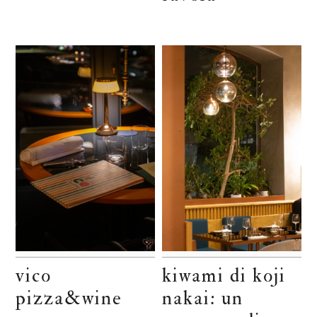
vico
kiwami di koji
pizza&wine
nakai: un