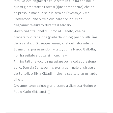
foto! Volevo ringraziare chi è stato in cucina con noi in
questi giorni: Marzia Lorenzi (@nanomondano) che poi
ha preso in mano la sala la sera dell’evento,e Silvia
Portentoso, che oltre a cucinare con noi ci ha
degnamente aiutato durante il servizio.
Marco Gallotta, chef di Primo al Pigneto, che ha
preparato lo zabaione (parte del dolce) per noi alla fine
della serata. E Giuseppe Ferreri, chef del ristorante La
Scena che, pur essendo invitato, come Marco Gallotta,
non ha esitato a buttarsi in cucina =)
Altri invitati che volgio ringraziare per la collaborazione
sono: Daniela Senzapanna, per il rush finale di chiusura
dei tortelli, e Silvia Cittadini, che ha scattato un miliardo
di foto.
Ovviamente un saluto grandissimo a Gianluca Morino e
Paolo Carlo Ghislandi =))