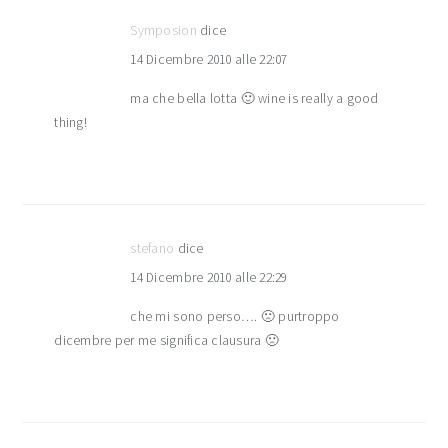
Symposion
dice
14 Dicembre 2010 alle 22:07
ma che bella lotta 🙂 wine is really a good
thing!
stefano
dice
14 Dicembre 2010 alle 22:29
che mi sono perso…. 🙁 purtroppo
dicembre per me significa clausura 🙁