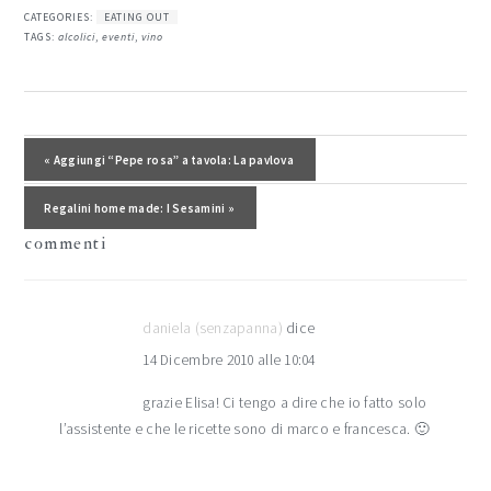
CATEGORIES:
EATING OUT
TAGS:
alcolici
,
eventi
,
vino
interazioni
del
Post precedente:
« Aggiungi “Pepe rosa” a tavola: La pavlova
lettore
Post successivo:
Regalini home made: I Sesamini »
commenti
daniela (senzapanna)
dice
14 Dicembre 2010 alle 10:04
grazie Elisa! Ci tengo a dire che io fatto solo
l’assistente e che le ricette sono di marco e francesca. 🙂