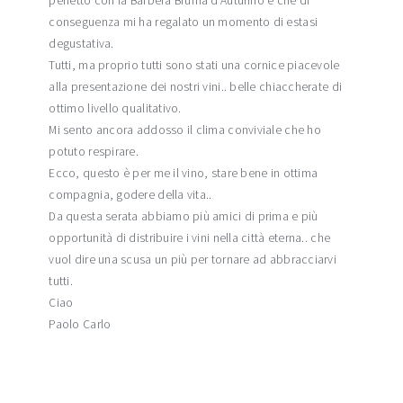
perfetto con la Barbera Bruma d’Autunno e che di
conseguenza mi ha regalato un momento di estasi
degustativa.
Tutti, ma proprio tutti sono stati una cornice piacevole
alla presentazione dei nostri vini.. belle chiaccherate di
ottimo livello qualitativo.
Mi sento ancora addosso il clima conviviale che ho
potuto respirare.
Ecco, questo è per me il vino, stare bene in ottima
compagnia, godere della vita..
Da questa serata abbiamo più amici di prima e più
opportunità di distribuire i vini nella città eterna.. che
vuol dire una scusa un più per tornare ad abbracciarvi
tutti.
Ciao
Paolo Carlo