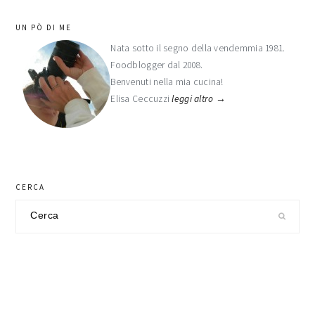
barra
UN PÒ DI ME
laterale
Nata sotto il segno della vendemmia 1981.
Foodblogger dal 2008.
primaria
Benvenuti nella mia cucina!
Elisa Ceccuzzi
leggi altro →
CERCA
Cerca
nel
sito