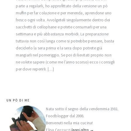
parte a regalarli, ho approfittato della versione un pò
muffin per far colazione e per merenda, aprendone uno
fresco ogni volta. Avvolgeteli singolarmente dentro dei
sacchetti di cellophane e potete consumarli per una
settimana e più abbastanza morbidi. La preparazione
tuttavia non così lunga come si potrebbe pensare, basta
deciderlo la sera prima e la sera dopo potrete già
mangiarli nel pomeriggio. Se poi di lievitati proprio non
ne volete sapere (come me l’anno scorso) ecco i consigli
per dove reperirli. […]
barra
UN PÒ DI ME
laterale
Nata sotto il segno della vendemmia 1981.
Foodblogger dal 2008.
primaria
Benvenuti nella mia cucina!
Elisa Ceccuzzi
leggi altro →