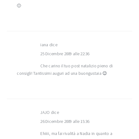
🙂
iana
dice
25 Dicembre 2009 alle 22:36
Che carino il tuo post natalizio pieno di
consigli! Tantissimi auguri ad una buongustaia 😉
JAJO
dice
26 Dicembre 2009 alle 15:36
Ehiiii, ma fai rivalità a Nadia in quanto a