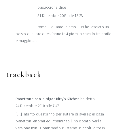
pasticciona
dice
31 Dicembre 2009 alle 15:28
roma… quanto la amo… ci ho lasciato un
pezzo di cuore quest'anno in 4 giorni a cavallo tra aprile
e maggio…..
trackback
Panettone con la biga · Kitty's Kitchen
ha detto:
24 Dicembre 2010 alle 7:47
[…] Intanto quest’anno per evitare di avere per casa
panettoni enormi ed interminabili ho optato per la
versione mini. Comprando gli stampi piccoli, oltre in