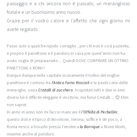
passaggio e a chi ancora non è passato, un meraviglioso
Natale e un buonissimo anno nuovo.
Grazie per il vostro calore e l’affetto che ogni giorno mi
avete regalato.
Passo solo a qualche rapido consiglio , per chi non è così paziente,
e proprio il panettone e il pandoro in casa per quest’anno non ha
avuto voglia di prepararselo… Quindi DOVE COMPRARE UN OTTIMO
PANETTONE A ROMA?
Dunque dunque nella capitale sicuramente il trofeo del miglior
panettone è conteso tra
l’Antico forno Roscioli
e la pasticceria delle
meraviglie, ossia
Cristalli di zucchero
. Acquistati tutti e due in anni
diversi bè è difficile eleggere il vincitore, ma forse Cristalli… 🙂 Ehm
non saprei.
Di anno in anno non mi faccio mancare il
l’Offella di Perbellini
,
questo dolce è tipico di Bovolone, Verona, soffice è dir poco, a
Roma riesco a trovarlo presso l’enoteca
la Barrique
a Rione Monti,
insieme anche al pandoro.