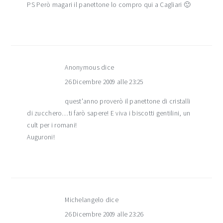
PS Però magari il panettone lo compro qui a Cagliari 🙂
Anonymous
dice
26 Dicembre 2009 alle 23:25
quest'anno proverò il panettone di cristalli
di zucchero…ti farò sapere! E viva i biscotti gentilini, un
cult per i romani!
Auguroni!
Michelangelo
dice
26 Dicembre 2009 alle 23:26