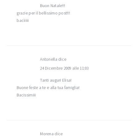
Buon Natale!!!
grazie per il bellissimo post!!!
baciiiii
Antonella
dice
24 Dicembre 2009 alle 11:03
Tanti auguri Elisa!
Buone feste a te e alla tua famiglia!
Bacissimiii
Morena
dice