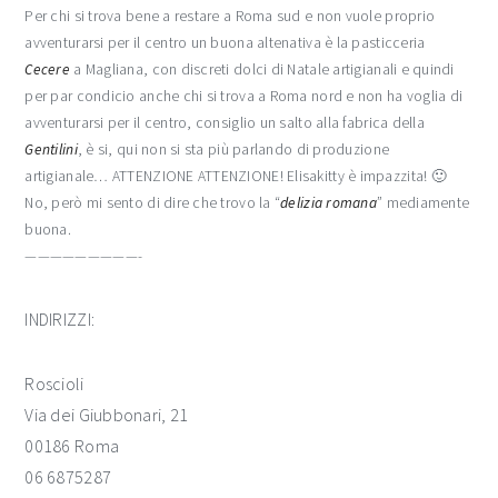
Per chi si trova bene a restare a Roma sud e non vuole proprio
avventurarsi per il centro un buona altenativa è la pasticceria
Cecere
a Magliana, con discreti dolci di Natale artigianali e quindi
per par condicio anche chi si trova a Roma nord e non ha voglia di
avventurarsi per il centro, consiglio un salto alla fabrica della
Gentilini
, è si, qui non si sta più parlando di produzione
artigianale… ATTENZIONE ATTENZIONE! Elisakitty è impazzita! 🙂
No, però mi sento di dire che trovo la “
delizia romana
” mediamente
buona.
—————————-
INDIRIZZI:
Roscioli
Via dei Giubbonari, 21
00186 Roma
06 6875287