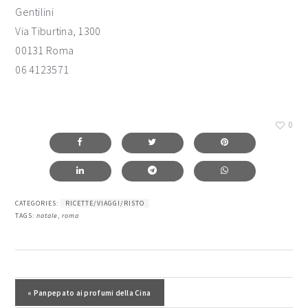
Gentilini
Via Tiburtina, 1300
00131 Roma
06 4123571
0
CATEGORIES:
RICETTE/VIAGGI/RISTO
TAGS:
natale
,
roma
interazioni
del
Post precedente:
« Panpepato ai profumi della Cina