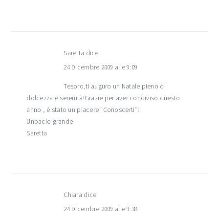
Saretta
dice
24 Dicembre 2009 alle 9:09
Tesoro,ti auguro un Natale pieno di
dolcezza e serenità!Grazie per aver condiviso questo
anno , è stato un piacere "Conoscerti"!
Unbacio grande
Saretta
Chiara
dice
24 Dicembre 2009 alle 9:38