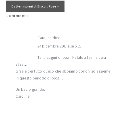
lettore
Post successivo:
Datteri ripieni di Biscuit Rose »
commenti
Carolina
dice
24 Dicembre 2009 alle 6:55
Tanti auguri di buon Natale a te mia cara
Elisa…
Grazie per tutto quello che abbiamo condiviso assieme
in questo periodo di blog…
Un bacio grande,
Carolina