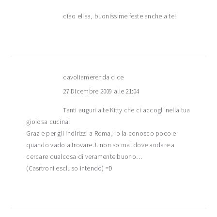
ciao elisa, buonissime feste anche a te!
cavoliamerenda
dice
27 Dicembre 2009 alle 21:04
Tanti auguri a te Kitty che ci accogli nella tua
gioiosa cucina!
Grazie per gli indirizzi a Roma, io la conosco poco e
quando vado a trovare J. non so mai dove andare a
cercare qualcosa di veramente buono…
(Casrtroni escluso intendo) =D