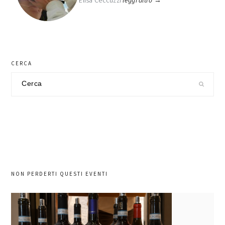
Elisa Ceccuzzi
leggi altro →
CERCA
Cerca
nel
sito
NON PERDERTI QUESTI EVENTI