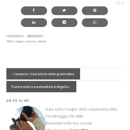
5
CATEGORIES:
ANTIPASTI
TAGS:
finger
,
inverno
,
natale
Post precedente:
« L’avvento: il barattolo della gratitudine
Post successivo:
Patate dolci e mashmallow di Nigella »
barra
UN PÒ DI ME
laterale
Nata sotto il segno della vendemmia 1981.
Foodblogger dal 2008.
primaria
Benvenuti nella mia cucina!