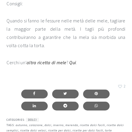
Consigli:
Quando si fanno le fessure nelle metà delle mele, tagliare
la maggior parte della metà. I tagli più profondi
contribuiranno a garantire che la mela sia morbida una
volta cotta la torta.
Cerchi un’
altra ricetta di mele
?
Qui
.
2
CATEGORIES:
DOLCI
TAGS:
autunno
,
colazione
,
dolci
,
inverno
,
merenda
,
ricette dolci facili
,
ricette dolci
semplici
,
ricette dolci veloci
,
ricette per dolci
,
ricette per dolci facili
,
torte