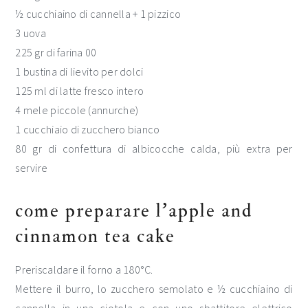
½ cucchiaino di cannella + 1 pizzico
3 uova
225 gr di farina 00
1 bustina di lievito per dolci
125 ml di latte fresco intero
4 mele piccole (annurche)
1 cucchiaio di zucchero bianco
80 gr di confettura di albicocche calda, più extra per
servire
come preparare l’apple and
cinnamon tea cake
Preriscaldare il forno a 180°C.
Mettere il ​​burro, lo zucchero semolato e ½ cucchiaino di