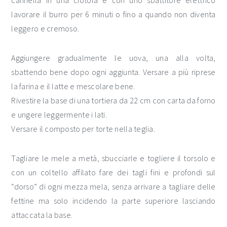
cannella in una ciotola e con uno sbattitore elettrico
lavorare il burro per 6 minuti o fino a quando non diventa
leggero e cremoso.
Aggiungere gradualmente le uova, una alla volta,
sbattendo bene dopo ogni aggiunta. Versare a più riprese
la farina e il latte e mescolare bene.
Rivestire la base di una tortiera da 22 cm con carta da forno
e ungere leggermente i lati.
Versare il composto per torte nella teglia.
Tagliare le mele a metà, sbucciarle e togliere il torsolo e
con un coltello affilato fare dei tagli fini e profondi sul
“dorso” di ogni mezza mela, senza arrivare a tagliare delle
fettine ma solo incidendo la parte superiore lasciando
attaccata la base.