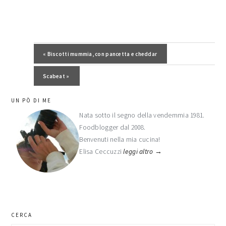
Post precedente:
« Biscotti mummia, con pancetta e cheddar
Post successivo:
Scabeat »
barra
UN PÒ DI ME
laterale
Nata sotto il segno della vendemmia 1981.
Foodblogger dal 2008.
primaria
Benvenuti nella mia cucina!
Elisa Ceccuzzi
leggi altro →
CERCA