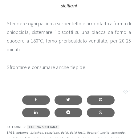
Stendere ogni pallina a serpentello e arrotolarla a forma di
chiocciola, sistemare i biscotti su una placca da forno a
cuocere a 180°C, forno preriscaldato ventilato, per 20-25
minuti.
Sfrontare e consumare anche tiepide.
1
CATEGORIES:
CUCINA SICILIANA
TAGS:
autunno
,
brioches
,
colazione
,
dolci
,
dolci facili
,
lievitati
,
lievito
,
merenda
,