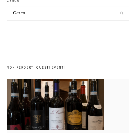
CERCA
Cerca
nel
sito
NON PERDERTI QUESTI EVENTI