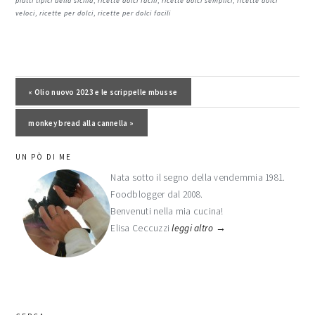
piatti tipici della sicilia
,
ricette dolci facili
,
ricette dolci semplici
,
ricette dolci
veloci
,
ricette per dolci
,
ricette per dolci facili
Post precedente:
« Olio nuovo 2023 e le scrippelle mbusse
Post successivo:
monkey bread alla cannella »
barra
UN PÒ DI ME
laterale
Nata sotto il segno della vendemmia 1981.
Foodblogger dal 2008.
primaria
Benvenuti nella mia cucina!
Elisa Ceccuzzi
leggi altro →