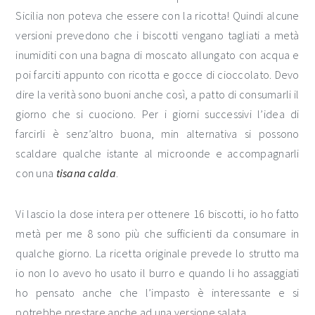
Sicilia non poteva che essere con la ricotta! Quindi alcune
versioni prevedono che i biscotti vengano tagliati a metà
inumiditi con una bagna di moscato allungato con acqua e
poi farciti appunto con ricotta e gocce di cioccolato. Devo
dire la verità sono buoni anche così, a patto di consumarli il
giorno che si cuociono. Per i giorni successivi l’idea di
farcirli è senz’altro buona, min alternativa si possono
scaldare qualche istante al microonde e accompagnarli
con una
tisana calda
.
Vi lascio la dose intera per ottenere 16 biscotti, io ho fatto
metà per me 8 sono più che sufficienti da consumare in
qualche giorno. La ricetta originale prevede lo strutto ma
io non lo avevo ho usato il burro e quando li ho assaggiati
ho pensato anche che l’impasto è interessante e si
potrebbe prestare anche ad una versione salata.