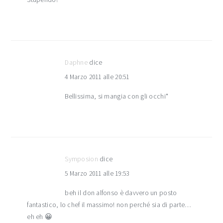
Daphne
dice
4 Marzo 2011 alle 20:51
Bellissima, si mangia con gli occhi*
Symposion
dice
5 Marzo 2011 alle 19:53
beh il don alfonso è davvero un posto
fantastico, lo chef il massimo! non perché sia di parte…
eh eh 😀