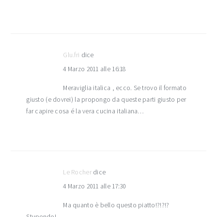
Glu.fri
dice
4 Marzo 2011 alle 16:18
Meraviglia italica , ecco. Se trovo il formato
giusto (e dovrei) la propongo da queste parti giusto per
far capire cosa é la vera cucina italiana…
Le Rocher
dice
4 Marzo 2011 alle 17:30
Ma quanto è bello questo piatto!?!?!?
Stupendo!