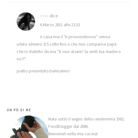
Vero
dice
6 Marzo 2011 alle 21:52
A casa mia il “è proooontoooo” veniva
urlato almeno 3/5 volte fino a che non compariva papà
che in dialetto diceva “ti vuoi alzare? la senti tua madre o
no?!”
piatto presentato benissimo!
barra
UN PÒ DI ME
laterale
Nata sotto il segno della vendemmia 1981.
Foodblogger dal 2008.
primaria
Benvenuti nella mia cucina!