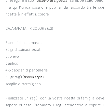
di eseguire il suo “
vesuvio di rigatoni
” sarebbe stato bello,
ma qui l’unica cosa che può far da raccordo tra le due
ricette è in effetti il colore:
CALAMARATA TRICOLORE (x2)
8 anelli da calamarata
80 gr di spinaci lessati
olio evo
basilico
4-5 capperi di pantelleria
50 gr ragù (
nonna style
)
scaglie di parmigiano
Realizzate un ragù, con la vostra ricetta di famiglia deve
sapere di casa! Preparato il ragù stendetelo a coprire il