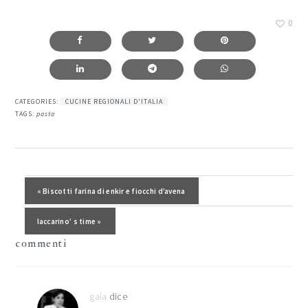
0
CATEGORIES:
CUCINE REGIONALI D'ITALIA
TAGS:
pasta
interazioni
del
Post precedente:
« Biscotti farina di enkir e fiocchi d’avena
lettore
Post successivo:
Iaccarino’ s time »
commenti
gaia
dice