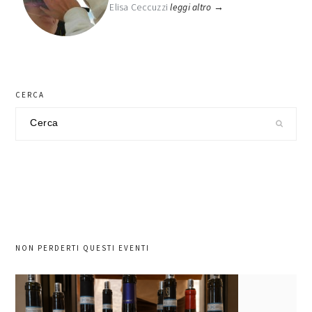
Elisa Ceccuzzi
leggi altro →
CERCA
Cerca
nel
sito
NON PERDERTI QUESTI EVENTI