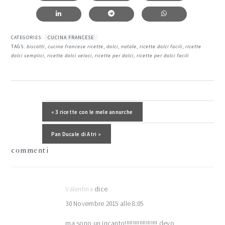
CATEGORIES:
CUCINA FRANCESE
TAGS:
biscotti
,
cucina francese ricette
,
dolci
,
natale
,
ricette dolci facili
,
ricette
dolci semplici
,
ricette dolci veloci
,
ricette per dolci
,
ricette per dolci facili
interazioni
del
Post precedente:
« 3 ricette con le mele annurche
lettore
Post successivo:
Pan Ducale di Atri »
commenti
Valentina
dice
30 Novembre 2015 alle 8:05
ma sono un incanto!!!!!!!!!!!!!!!!!!!! devo