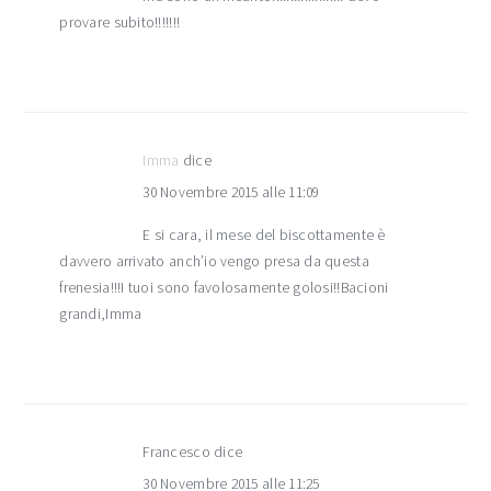
provare subito!!!!!!!
Imma
dice
30 Novembre 2015 alle 11:09
E si cara, il mese del biscottamente è
davvero arrivato anch’io vengo presa da questa
frenesia!!!I tuoi sono favolosamente golosi!!Bacioni
grandi,Imma
Francesco
dice
30 Novembre 2015 alle 11:25