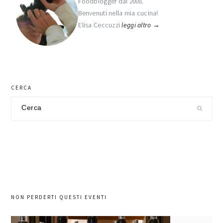
Foodblogger dal 2008.
primaria
Benvenuti nella mia cucina!
Elisa Ceccuzzi
leggi altro →
CERCA
Cerca
nel
sito
NON PERDERTI QUESTI EVENTI