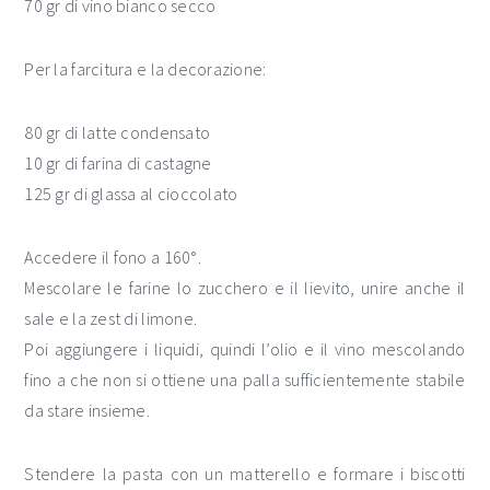
70 gr di vino bianco secco
Per la farcitura e la decorazione:
80 gr di latte condensato
10 gr di farina di castagne
125 gr di glassa al cioccolato
Accedere il fono a 160°.
Mescolare le farine lo zucchero e il lievito, unire anche il
sale e la zest di limone.
Poi aggiungere i liquidi, quindi l’olio e il vino mescolando
fino a che non si ottiene una palla sufficientemente stabile
da stare insieme.
Stendere la pasta con un matterello e formare i biscotti