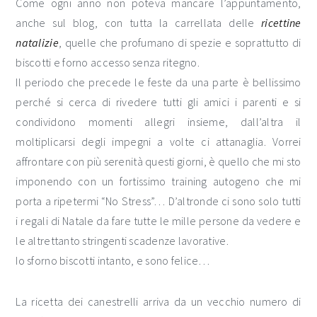
Come ogni anno non poteva mancare l’appuntamento,
anche sul blog, con tutta la carrellata delle
ricettine
natalizie
, quelle che profumano di spezie e soprattutto di
biscotti e forno accesso senza ritegno.
Il periodo che precede le feste da una parte è bellissimo
perché si cerca di rivedere tutti gli amici i parenti e si
condividono momenti allegri insieme, dall’altra il
moltiplicarsi degli impegni a volte ci attanaglia. Vorrei
affrontare con più serenità questi giorni, è quello che mi sto
imponendo con un fortissimo training autogeno che mi
porta a ripetermi “No Stress”… D’altronde ci sono solo tutti
i regali di Natale da fare tutte le mille persone da vedere e
le altrettanto stringenti scadenze lavorative.
Io sforno biscotti intanto, e sono felice…
La ricetta dei canestrelli arriva da un vecchio numero di