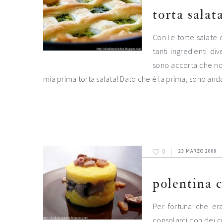
torta salat
Con le torte salate c
tanti ingredienti di
sono accorta che no
mia prima torta salata! Dato che è la prima, sono an
0
23 MARZO 2009
polentina 
Per fortuna che era
consolarci con dei ci