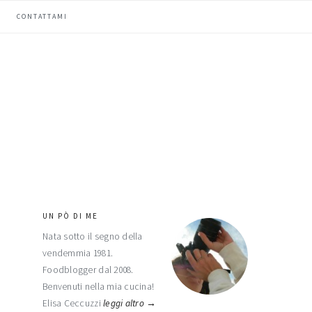
CONTATTAMI
UN PÒ DI ME
barra
Nata sotto il segno della
laterale
vendemmia 1981.
primaria
Foodblogger dal 2008.
Benvenuti nella mia cucina!
Elisa Ceccuzzi
leggi altro →