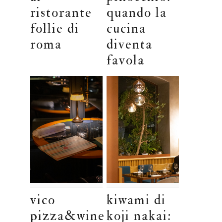
ristorante
quando la
follie di
cucina
roma
diventa
favola
vico
kiwami di
pizza&wine
koji nakai: