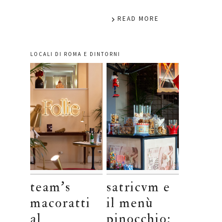
READ MORE
LOCALI DI ROMA E DINTORNI
team’s
satricvm e
macoratti
il menù
al
pinocchio: