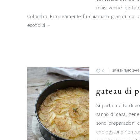
mais venne portato
Colombo. Erroneamente fu chiamato granoturco per
esotici si…
0
28 GENNAIO 2009
gateau di p
Si parla molto di c
sanno di casa, gene
sono preparazioni ca
che possono rientrar