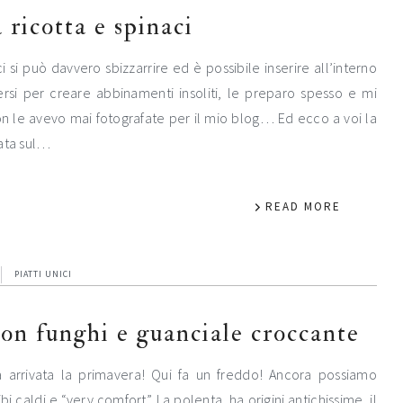
a ricotta e spinaci
i si può davvero sbizzarrire ed è possibile inserire all’interno
versi per creare abbinamenti insoliti, le preparo spesso e mi
n le avevo mai fotografate per il mio blog… Ed ecco a voi la
data sul…
READ MORE
PIATTI UNICI
con funghi e guanciale croccante
 arrivata la primavera! Qui fa un freddo! Ancora possiamo
bi caldi e “very comfort”. La polenta, ha origini antichissime, il