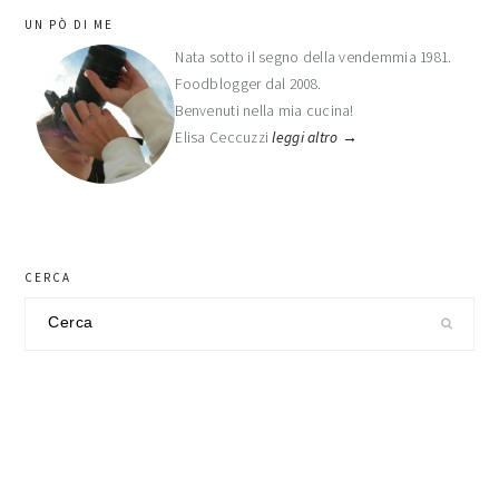
barra
UN PÒ DI ME
laterale
Nata sotto il segno della vendemmia 1981.
Foodblogger dal 2008.
primaria
Benvenuti nella mia cucina!
Elisa Ceccuzzi
leggi altro →
CERCA
Cerca
nel
sito