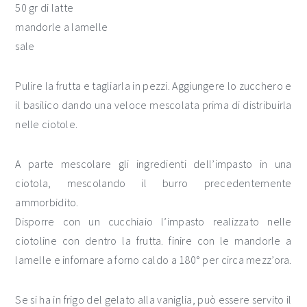
50 gr di latte
mandorle a lamelle
sale
Pulire la frutta e tagliarla in pezzi. Aggiungere lo zucchero e
il basilico dando una veloce mescolata prima di distribuirla
nelle ciotole.
A parte mescolare gli ingredienti dell’impasto in una
ciotola, mescolando il burro precedentemente
ammorbidito.
Disporre con un cucchiaio l’impasto realizzato nelle
ciotoline con dentro la frutta. finire con le mandorle a
lamelle e infornare a forno caldo a 180° per circa mezz’ora.
Se si ha in frigo del gelato alla vaniglia, può essere servito il