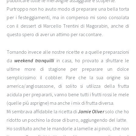
pubblicare tutte le meraviglie assaggiate e scoperte.
Purtroppo non ho avuto modo di preparare una bella torta
per i festeggiamenti, ma in compenso mi sono consolata
con il dessert di Marcello Trentini di Magorabin, anche di
questo spero di aver un attimo per raccontare.
Tornando invece alle nostre ricette e a quelle preparazioni
da
weekend
tranquilli
in casa, ho provato a sfruttare le
ultime more di stagione per preparare un dolce
semplicissimo: il cobbler. Pare che la sua origine sia
america/anglosassone, di solito si utilizza della frutta
acidula per prepararli, vanno bene tutti i frutti rossi le mele
(quelle più asprigne) ma anche i mix di frutta diversa.
Mi sembrava affidabile la ricetta di
Jamie Oliver
solo che ho
ridotto un pochino la dose di burro, aggiungendo del latte.
Ho sostituito anche le mandorle a lamelle ai pinoli, che non