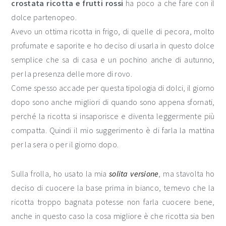
crostata ricotta e frutti rossi
ha poco a che fare con il
dolce partenopeo.
Avevo un ottima ricotta in frigo, di quelle di pecora, molto
profumate e saporite e ho deciso di usarla in questo dolce
semplice che sa di casa e un pochino anche di autunno,
per la presenza delle more di rovo.
Come spesso accade per questa tipologia di dolci, il giorno
dopo sono anche migliori di quando sono appena sfornati,
perché la ricotta si insaporisce e diventa leggermente più
compatta. Quindi il mio suggerimento è di farla la mattina
per la sera o per il giorno dopo.
Sulla frolla, ho usato la mia
solita versione
, ma stavolta ho
deciso di cuocere la base prima in bianco, temevo che la
ricotta troppo bagnata potesse non farla cuocere bene,
anche in questo caso la cosa migliore è che ricotta sia ben