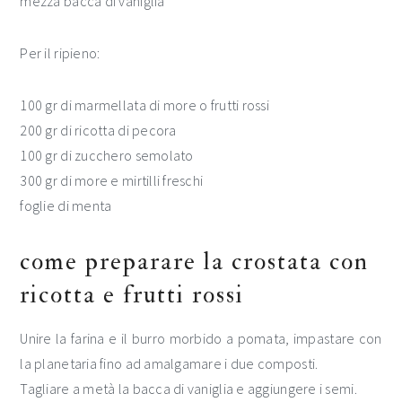
mezza bacca di vaniglia
Per il ripieno:
100 gr di marmellata di more o frutti rossi
200 gr di ricotta di pecora
100 gr di zucchero semolato
300 gr di more e mirtilli freschi
foglie di menta
come preparare la crostata con
ricotta e frutti rossi
Unire la farina e il burro morbido a pomata, impastare con
la planetaria fino ad amalgamare i due composti.
Tagliare a metà la bacca di vaniglia e aggiungere i semi.