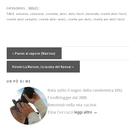
CATEGORIES:
DOLCI
TAGS:
autunno
,
colazione
,
crostate
,
dolci
,
dolci facili
,
merenda
,
ricette dolci facili
,
ricette dolci semplici
,
ricette dolci veloci
,
ricette per dolci
,
ricette per dolci facili
Post precedente:
« Panini al vapore (Mantou)
Post successivo:
Hiromi La Maison, la cucina del Kansai »
barra
UN PÒ DI ME
laterale
Nata sotto il segno della vendemmia 1981.
Foodblogger dal 2008.
primaria
Benvenuti nella mia cucina!
Elisa Ceccuzzi
leggi altro →