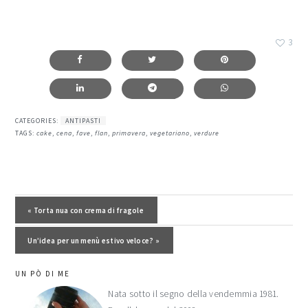
3
CATEGORIES:
ANTIPASTI
TAGS:
cake
,
cena
,
fave
,
flan
,
primavera
,
vegetariano
,
verdure
Post precedente:
« Torta nua con crema di fragole
Post successivo:
Un’idea per un menù estivo veloce? »
barra
UN PÒ DI ME
laterale
Nata sotto il segno della vendemmia 1981.