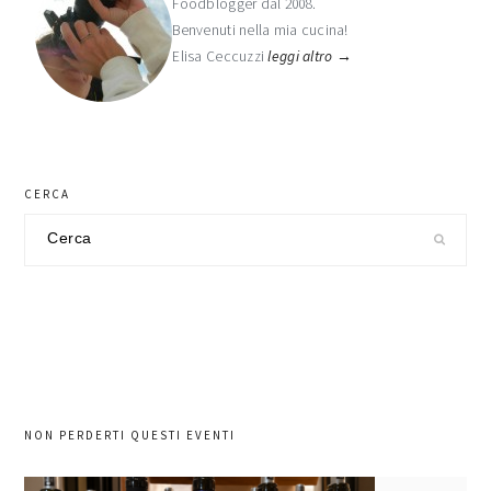
Foodblogger dal 2008.
primaria
Benvenuti nella mia cucina!
Elisa Ceccuzzi
leggi altro →
CERCA
Cerca
nel
sito
NON PERDERTI QUESTI EVENTI