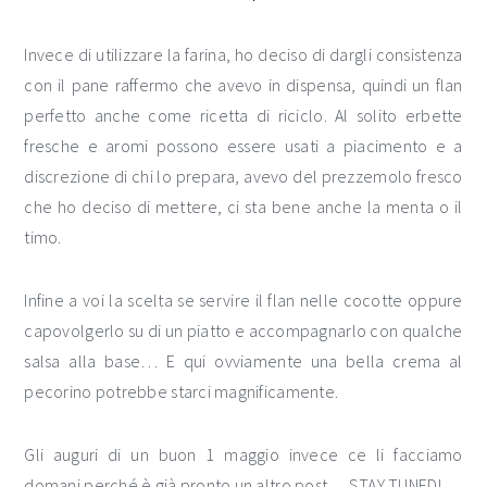
Invece di utilizzare la farina, ho deciso di dargli consistenza
con il pane raffermo che avevo in dispensa, quindi un flan
perfetto anche come ricetta di riciclo. Al solito erbette
fresche e aromi possono essere usati a piacimento e a
discrezione di chi lo prepara, avevo del prezzemolo fresco
che ho deciso di mettere, ci sta bene anche la menta o il
timo.
Infine a voi la scelta se servire il flan nelle cocotte oppure
capovolgerlo su di un piatto e accompagnarlo con qualche
salsa alla base… E qui ovviamente una bella crema al
pecorino potrebbe starci magnificamente.
Gli auguri di un buon 1 maggio invece ce li facciamo
domani perché è già pronto un altro post… STAY TUNED!