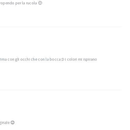
propendo per la rucola 🙂
ima con gli occhi che con la bocca:D i colori mi ispirano
ginale 😉