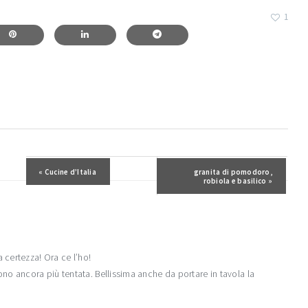
1
Post precedente:
« Cucine d’Italia
Post successivo:
granita di pomodoro,
robiola e basilico »
 certezza! Ora ce l’ho!
 ancora più tentata. Bellissima anche da portare in tavola la