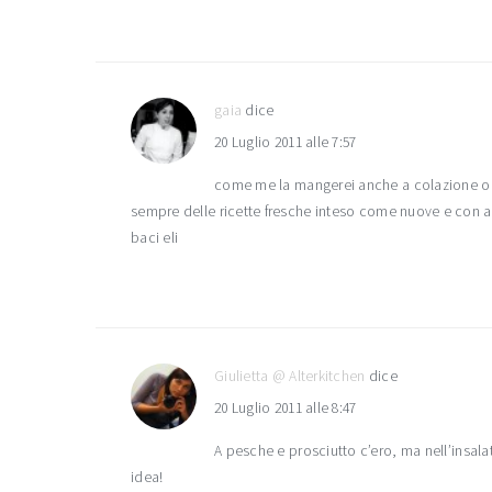
gaia
dice
20 Luglio 2011 alle 7:57
come me la mangerei anche a colazione o co
sempre delle ricette fresche inteso come nuove e con ac
baci eli
Giulietta @ Alterkitchen
dice
20 Luglio 2011 alle 8:47
A pesche e prosciutto c’ero, ma nell’insa
idea!