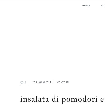
Passa
Passa
Passa
HOME
EV
alla
al
alla
navigazione
contenuto
barra
primaria
principale
laterale
primaria
1
20 LUGLIO 2011
CONTORNI
insalata di pomodori e