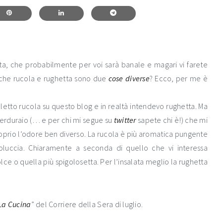
ta, che probabilmente per voi sarà banale e magari vi farete
 che rucola e rughetta sono due
cose diverse
? Ecco, per me è
letto rucola su questo blog e in realtà intendevo rughetta. Ma
 verduraio (… e per chi mi segue su
twitter
sapete chi è!) che mi
roprio l’odore ben diverso. La rucola è più aromatica pungente
oluccia. Chiaramente a seconda di quello che vi interessa
olce o quella più spigolosetta. Per l’insalata meglio la rughetta
La Cucina
” del Corriere della Sera di luglio.