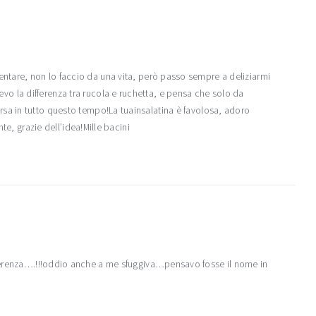
tare, non lo faccio da una vita, però passo sempre a deliziarmi
 la differenza tra rucola e ruchetta, e pensa che solo da
sa in tutto questo tempo!La tuainsalatina è favolosa, adoro
te, grazie dell’idea!Mille bacini
ferenza….!!!oddio anche a me sfuggiva…pensavo fosse il nome in