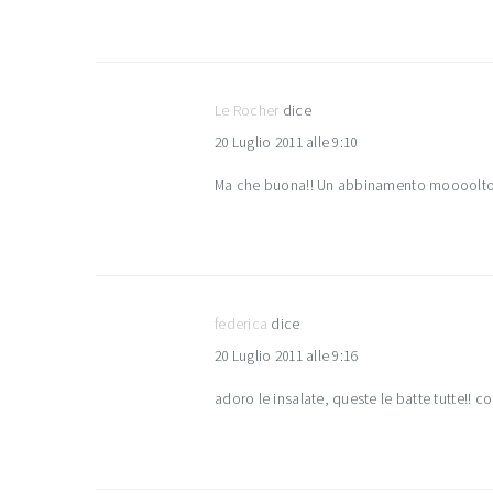
Le Rocher
dice
20 Luglio 2011 alle 9:10
Ma che buona!! Un abbinamento moooolto 
federica
dice
20 Luglio 2011 alle 9:16
adoro le insalate, queste le batte tutte!! c