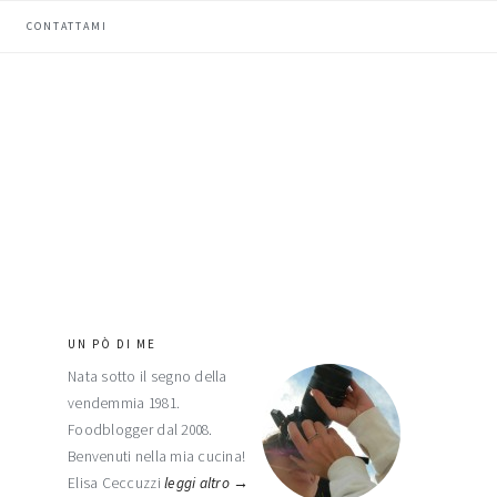
CONTATTAMI
UN PÒ DI ME
barra
Nata sotto il segno della
laterale
vendemmia 1981.
primaria
Foodblogger dal 2008.
Benvenuti nella mia cucina!
Elisa Ceccuzzi
leggi altro →