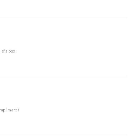
sfizioso!
omplimenti!