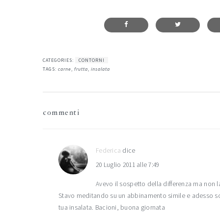
CATEGORIES:
CONTORNI
TAGS:
carne
,
frutta
,
insalata
interazioni
commenti
del
lettore
Federica
dice
20 Luglio 2011 alle 7:49
Avevo il sospetto della differenza ma non la
Stavo meditando su un abbinamento simile e adesso sono
tua insalata. Bacioni, buona giornata