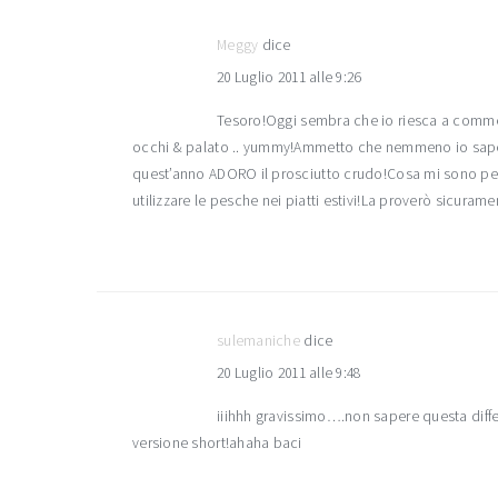
Meggy
dice
20 Luglio 2011 alle 9:26
Tesoro!Oggi sembra che io riesca a commen
occhi & palato .. yummy!Ammetto che nemmeno io sapevo
quest’anno ADORO il prosciutto crudo!Cosa mi sono per
utilizzare le pesche nei piatti estivi!La proverò sicuramen
sulemaniche
dice
20 Luglio 2011 alle 9:48
iiihhh gravissimo….non sapere questa dif
versione short!ahaha baci