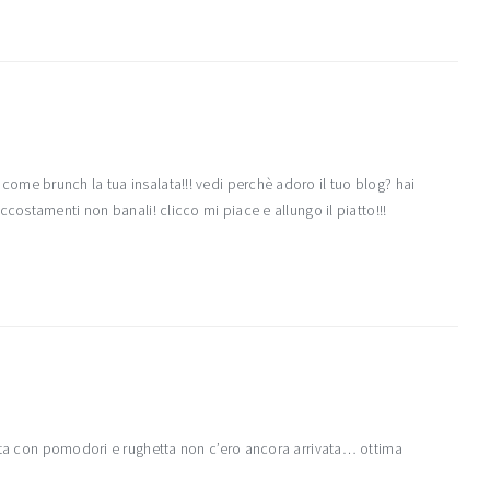
me brunch la tua insalata!!! vedi perchè adoro il tuo blog? hai
costamenti non banali! clicco mi piace e allungo il piatto!!!
lata con pomodori e rughetta non c’ero ancora arrivata… ottima