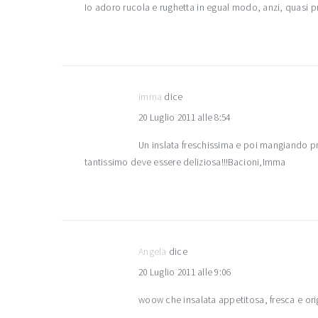
Io adoro rucola e rughetta in egual modo, anzi, quasi 
imma
dice
20 Luglio 2011 alle 8:54
Un inslata freschissima e poi mangiando pr
tantissimo deve essere deliziosa!!!Bacioni,Imma
Angela
dice
20 Luglio 2011 alle 9:06
woow che insalata appetitosa, fresca e ori