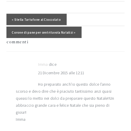
interazioni
del
Post precedente:
« Stella Tartufone al Cioccolato
lettore
Post successivo:
Corone di pane per centritavola Natalizi »
commenti
Imma
dice
21 Dicembre 2015 alle 12:11
Ho preparato anch’io questo dolce l’anno
scorso e devo dire che è piaciuto tantissimo anzi quasi
queasi lo metto nei dolci da preparare questo Natale!!Un
abbraccio grande cara e felice Natale che sia pieno di
gioia!!
Imma