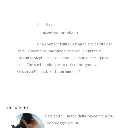
Claudia
dice
21 Dicembre 2015 alle 13:03
Che spettacolo!!!! quest’anno ero partita per
il fare il panettone.. ma strada facendo la pigrizia e i
malanni di stagione si sono impossessati di me.. quindi
nulla.. Che spettacolo questo dolce.. ne ignoravo
l’esistenza!!! smackkk e buon lunedì :-*
barra
UN PÒ DI ME
laterale
Nata sotto il segno della vendemmia 1981.
Foodblogger dal 2008.
primaria