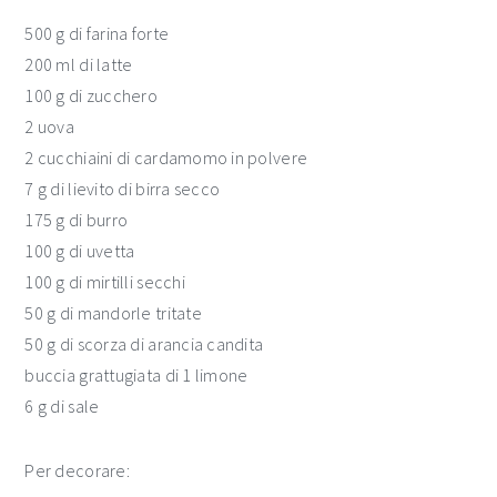
500 g di farina forte
200 ml di latte
100 g di zucchero
2 uova
2 cucchiaini di cardamomo in polvere
7 g di lievito di birra secco
175 g di burro
100 g di uvetta
100 g di mirtilli secchi
50 g di mandorle tritate
50 g di scorza di arancia candita
buccia grattugiata di 1 limone
6 g di sale
Per decorare: