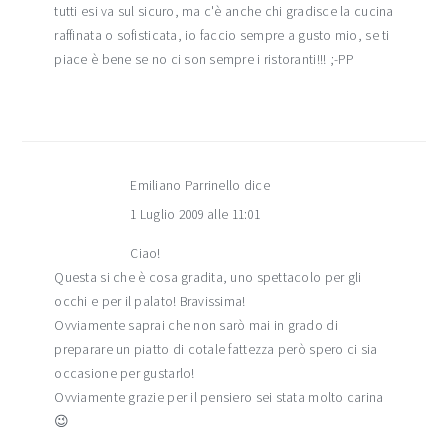
tutti esi va sul sicuro, ma c'è anche chi gradisce la cucina
raffinata o sofisticata, io faccio sempre a gusto mio, se ti
piace è bene se no ci son sempre i ristoranti!!! ;-PP
Emiliano Parrinello
dice
1 Luglio 2009 alle 11:01
Ciao!
Questa si che è cosa gradita, uno spettacolo per gli
occhi e per il palato! Bravissima!
Ovviamente saprai che non sarò mai in grado di
preparare un piatto di cotale fattezza però spero ci sia
occasione per gustarlo!
Ovviamente grazie per il pensiero sei stata molto carina
😉