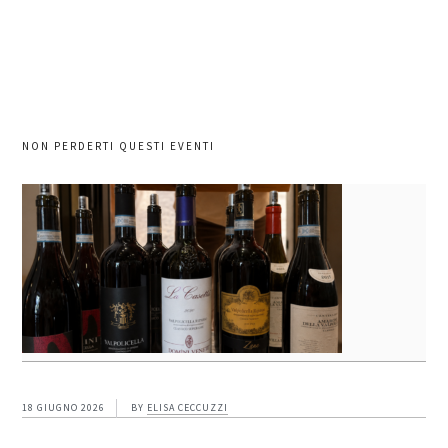
sito
NON PERDERTI QUESTI EVENTI
18 GIUGNO 2026
BY
ELISA CECCUZZI