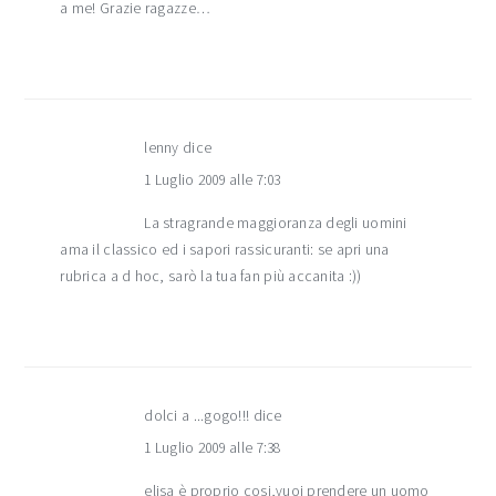
a me! Grazie ragazze…
lenny
dice
1 Luglio 2009 alle 7:03
La stragrande maggioranza degli uomini
ama il classico ed i sapori rassicuranti: se apri una
rubrica a d hoc, sarò la tua fan più accanita :))
dolci a ...gogo!!!
dice
1 Luglio 2009 alle 7:38
elisa è proprio cosi,vuoi prendere un uomo