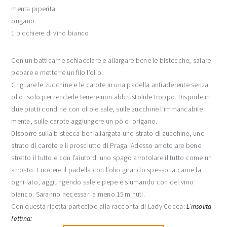
menta piperita
origano
1 bicchiere di vino bianco
Con un batticarne schiacciare e allargare bene le bistecche, salare
pepare e metterre un filo l’olio.
Grigliare le zucchine e le carote in una padella antiaderente senza
olio, solo per renderle tenere non abbrustolirle troppo. Disporle in
due piatti condirle con olio e sale, sulle zucchine l’immancabile
menta, sulle carote aggiungere un pò di origano.
Disporre sulla bistecca ben allargata uno strato di zucchine, uno
strato di carote e il prosciutto di Praga. Adesso arrotolare bene
stretto il tutto e con l’aiuto di uno spago arrotolare il tutto come un
arrosto. Cuocere il padella con l’olio girando spesso la carne la
ogni lato, aggiungendo sale e pepe e sfumando con del vino
bianco. Saranno necessari almeno 15 minuti.
Con questa ricetta partecipo alla racconta di Lady Cocca:
L’insolita
fettina: