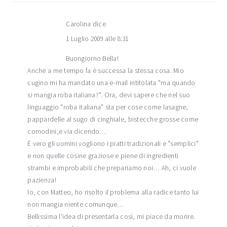
Carolina
dice
1 Luglio 2009 alle 8:31
Buongiorno Bella!
Anche a me tempo fa è successa la stessa cosa. Mio
cugino mi ha mandato una e-mail intitolata "ma quando
si mangia roba italiana?". Ora, devi sapere che nel suo
linguaggio "roba italiana" sta per cose come lasagne,
pappardelle al sugo di cinghiale, bistecche grosse come
comodini,e via dicendo…
È vero gli uomini vogliono i piatti tradizionali e "semplici"
e non quelle cosine graziose e piene di ingredienti
strambi e improbabili che prepariamo noi… Ah, ci vuole
pazienza!
Io, con Matteo, ho risolto il problema alla radice tanto lui
non mangia niente comunque…
Bellissima l'idea di presentarla così, mi piace da morire.