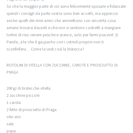
So che la maggior parte di voi sono felicemente sposate e fidanzate
quindi i consigli da parte vostra sono ben accetti, ma apprezzo
anche quelli dei miei amici che ammettono con sincerità cosa
amano trovarsi davanti e che non si sentono costretti a mangiare
tortini di riso venere pesche e arance, solo per farmi piacere! :))
Paride, a te che il gazpacho con i cetrioli proprio non ti
sconfinfera… Come la vedi così la bistecca?
ROTOLINI DI VITELLA CON ZUCCHINE, CAROTE E PROSCIUTTO DI
PRAGA
200 gr di bistecche vitella
2 zucchine piccole
1 carota
2 fette di prosciutto di Praga.
olio evo
sale
pepe