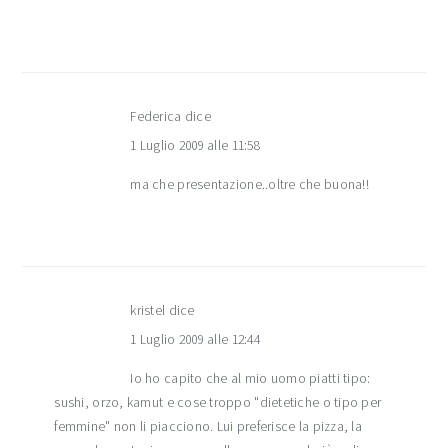
Federica
dice
1 Luglio 2009 alle 11:58
ma che presentazione..oltre che buona!!
kristel
dice
1 Luglio 2009 alle 12:44
Io ho capito che al mio uomo piatti tipo:
sushi, orzo, kamut e cose troppo "dietetiche o tipo per
femmine" non li piacciono. Lui preferisce la pizza, la