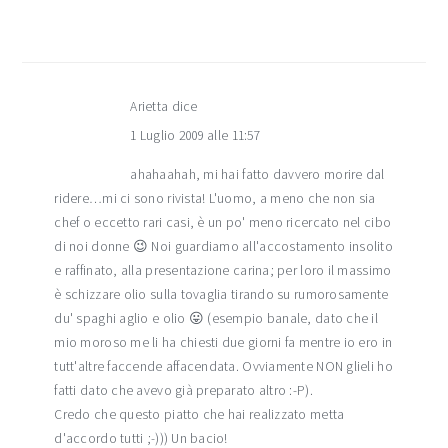
Arietta
dice
1 Luglio 2009 alle 11:57
ahahaahah, mi hai fatto davvero morire dal
ridere…mi ci sono rivista! L'uomo, a meno che non sia
chef o eccetto rari casi, è un po' meno ricercato nel cibo
di noi donne 😉 Noi guardiamo all'accostamento insolito
e raffinato, alla presentazione carina; per loro il massimo
è schizzare olio sulla tovaglia tirando su rumorosamente
du' spaghi aglio e olio 😛 (esempio banale, dato che il
mio moroso me li ha chiesti due giorni fa mentre io ero in
tutt'altre faccende affacendata. Ovviamente NON glieli ho
fatti dato che avevo già preparato altro :-P).
Credo che questo piatto che hai realizzato metta
d'accordo tutti ;-))) Un bacio!