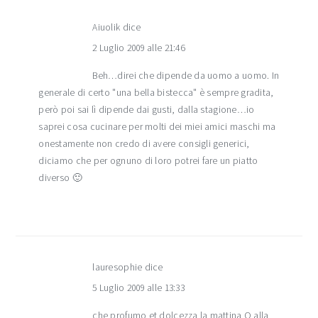
Aiuolik
dice
2 Luglio 2009 alle 21:46
Beh…direi che dipende da uomo a uomo. In
generale di certo "una bella bistecca" è sempre gradita,
però poi sai lì dipende dai gusti, dalla stagione…io
saprei cosa cucinare per molti dei miei amici maschi ma
onestamente non credo di avere consigli generici,
diciamo che per ognuno di loro potrei fare un piatto
diverso 🙂
lauresophie
dice
5 Luglio 2009 alle 13:33
che profumo et dolcezza la mattina O alla