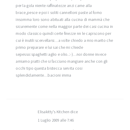
per la gola niente raffinatezze anzi carne alla
brace,pesce e poi i soliti cannelloni paste al forno
insomma loro sono abituati alla cucina di mammà che
sicuremente come nella maggior parte dei casi cucina in
modo classico quindi certe finezze nn le capiscono per
cui è inutili scervellarsi…a volte chiedo a mio marito che
primo preparare e lui sai che mi chiede
sepesso:spaghetti aglio e olio..:-)…noi donne invece
amiamo piatti che si facciano mangiare anche con gli
occhi tipo questa bistecca servita cosi
splendidamente…bacioni imma
Elisakitty's Kitchen
dice
1 Luglio 2009 alle 7:46