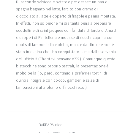
Di secondo salsicce e patate e per dessert un pan di
spagna bagnato nel latte, farcito con crema di
cioccolato al latte e coperto di fragole e panna montata.
In effetti, non so perché mi dia tanta pena a preparare
scodelline di saint jacques con fonduta di lardo di Arnad
e capperi di Pantelleria e mousse di ricotta caprina con
coulis di lamponi alla violetta, ma c'è da dire che non è
stato in cucina che l'ho conquistato… ma dalla scrivania
dell'ufficio!!! (Che stavi pensando???). Comunque queste
bistecchine sono proprio teatrali, la presentazione è
molto bella (io, però, continuo a preferire i tortini di
quinoa integrale con cocco, gamberi e salsa di
lampascioni al profumo di finocchietto!)
BARBARA
dice