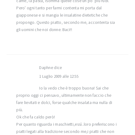
carne, la pasta, isomma quelle cose un po' più rudi.
Pero' ogni tanto per farmi contenta mi porta dal
giapponese e si mangia le insalatine dietetiche che
propongo. Questo piatto, secondo me, accontenta sia
gli uomini che noi donne. Baci!!
Daphne
dice
1 Luglio 2009 alle 12:55
Io la vedo che è troppo buona! Sai che
proprio oggi ci pensavo, ultimamente non faccio che
fare lievitati e dolci, forse qualche insalata ma nulla di
più.
Ok che fa caldo però!
Per quanto riguarda i maschietti,essì..loro preferiscono i
piatti legati alla tradizione secondo me,i piatti che non