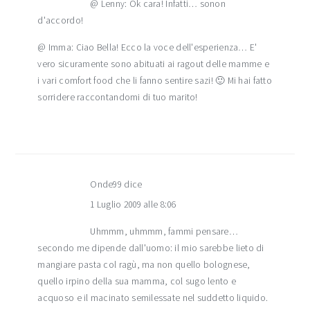
@ Lenny: Ok cara! Infatti… sonon
d'accordo!
@ Imma: Ciao Bella! Ecco la voce dell'esperienza… E'
vero sicuramente sono abituati ai ragout delle mamme e
i vari comfort food che li fanno sentire sazi! 🙂 Mi hai fatto
sorridere raccontandomi di tuo marito!
Onde99
dice
1 Luglio 2009 alle 8:06
Uhmmm, uhmmm, fammi pensare…
secondo me dipende dall'uomo: il mio sarebbe lieto di
mangiare pasta col ragù, ma non quello bolognese,
quello irpino della sua mamma, col sugo lento e
acquoso e il macinato semilessate nel suddetto liquido.