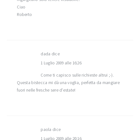
Ciao
Roberto
dada
dice
1 Luglio 2009 alle 16:26
Come ti capisco sulle richieste altrui ;-).
Questa bistecca mi dà una voglia, perfetta da mangiare
fuori nelle fresche sere d'estate!
paola
dice
1 Luglio 2009 alle 20:16