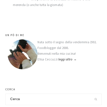
merenda (o anche tutta la giornata)
barra
UN PÒ DI ME
laterale
Nata sotto il segno della vendemmia 1981.
Foodblogger dal 2008.
primaria
Benvenuti nella mia cucina!
Elisa Ceccuzzi
leggi altro →
CERCA
Cerca
nel