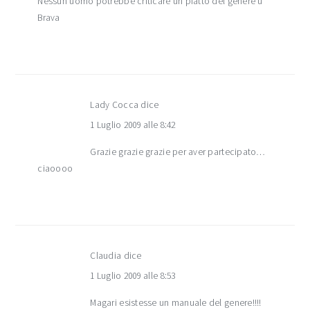
Nessun uomo potrebbe criticare un piatto del genere ù
Brava
Lady Cocca
dice
1 Luglio 2009 alle 8:42
Grazie grazie grazie per aver partecipato…
ciaoooo
Claudia
dice
1 Luglio 2009 alle 8:53
Magari esistesse un manuale del genere!!!!