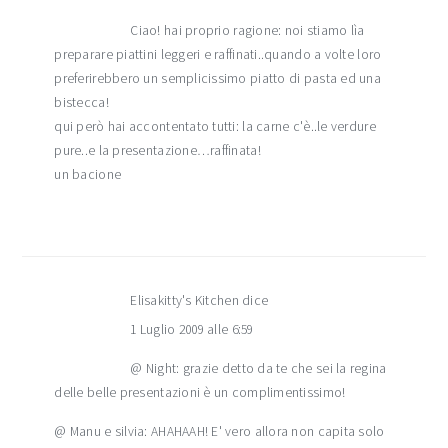
Ciao! hai proprio ragione: noi stiamo lìa
preparare piattini leggeri e raffinati..quando a volte loro
preferirebbero un semplicissimo piatto di pasta ed una
bistecca!
qui però hai accontentato tutti: la carne c'è..le verdure
pure..e la presentazione…raffinata!
un bacione
Elisakitty's Kitchen
dice
1 Luglio 2009 alle 6:59
@ Night: grazie detto da te che sei la regina
delle belle presentazioni è un complimentissimo!
@ Manu e silvia: AHAHAAH! E' vero allora non capita solo