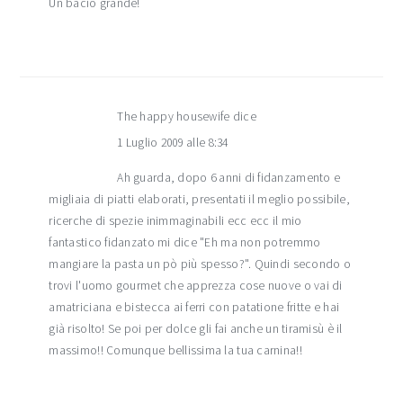
Un bacio grande!
The happy housewife
dice
1 Luglio 2009 alle 8:34
Ah guarda, dopo 6 anni di fidanzamento e
migliaia di piatti elaborati, presentati il meglio possibile,
ricerche di spezie inimmaginabili ecc ecc il mio
fantastico fidanzato mi dice "Eh ma non potremmo
mangiare la pasta un pò più spesso?". Quindi secondo o
trovi l'uomo gourmet che apprezza cose nuove o vai di
amatriciana e bistecca ai ferri con patatione fritte e hai
già risolto! Se poi per dolce gli fai anche un tiramisù è il
massimo!! Comunque bellissima la tua carnina!!