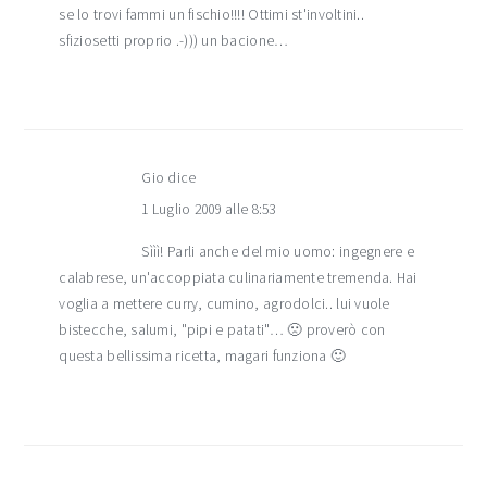
se lo trovi fammi un fischio!!!! Ottimi st'involtini..
sfiziosetti proprio .-))) un bacione…
Gio
dice
1 Luglio 2009 alle 8:53
Sììì! Parli anche del mio uomo: ingegnere e
calabrese, un'accoppiata culinariamente tremenda. Hai
voglia a mettere curry, cumino, agrodolci.. lui vuole
bistecche, salumi, "pipi e patati"… 🙁 proverò con
questa bellissima ricetta, magari funziona 🙂