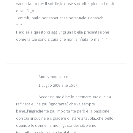
vanno tanto per il sottile,le cose saporite, piccanti e…le
olive! O_o
..emmh, parlo per esperienza personale..uahahah.
^_^
Però se a questo ci aggiungi una bella presentazione
come la tua sono sicura che non la rifiutano mai ^_*
Anonymous
dice
1 Luglio 2009 alle 16:07
Secondo me è bello alternare una cucina
raffinata e una più "ignorante" che va sempre
bene..l'ingrediente più importante però è la passione
con cui si cucina e il piacere di stare a tavola..che bello
quando le donne hanno il gusto del cibo e non
ingurgitano solo tenere insalatine!