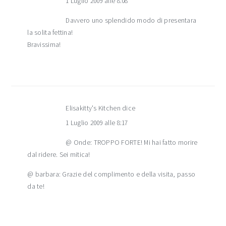
1 Luglio 2009 alle 8:08
Davvero uno splendido modo di presentara
la solita fettina!
Bravissima!
Elisakitty's Kitchen
dice
1 Luglio 2009 alle 8:17
@ Onde: TROPPO FORTE! Mi hai fatto morire
dal ridere. Sei mitica!
@ barbara: Grazie del complimento e della visita, passo
da te!