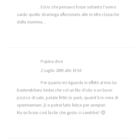
Ed io che pensavo fosse soltanto l'uomo
sardo quello stramega affezionato alle ricette classiche
della mamma…
Pupina
dice
2 Luglio 2009 alle 19:50
Per quanto mi riguarda in effetti al mio lui
basterebbero bistecche col un filo d'olio e un buon
pizzico di sale, patate fritte (o purè, quand'è in vena di
sperimentare ;)) e potrei farlo felice per sempre!
Ma se fosse così facile che gusto ci sarebbe? 🙂