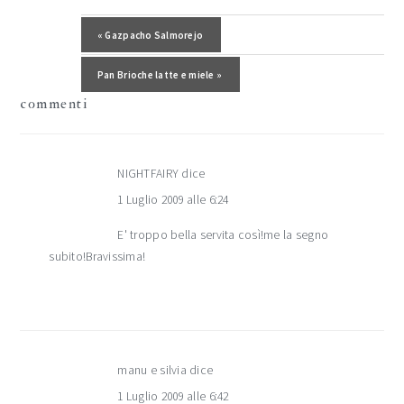
del
Post precedente:
« Gazpacho Salmorejo
lettore
Post successivo:
Pan Brioche latte e miele »
commenti
NIGHTFAIRY
dice
1 Luglio 2009 alle 6:24
E' troppo bella servita così!me la segno
subito!Bravissima!
manu e silvia
dice
1 Luglio 2009 alle 6:42