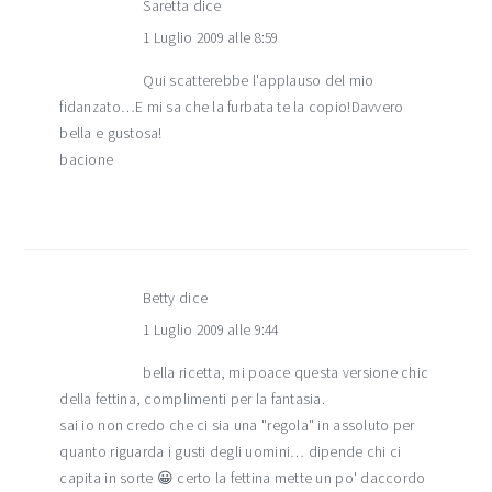
Saretta
dice
1 Luglio 2009 alle 8:59
Qui scatterebbe l'applauso del mio
fidanzato…E mi sa che la furbata te la copio!Davvero
bella e gustosa!
bacione
Betty
dice
1 Luglio 2009 alle 9:44
bella ricetta, mi poace questa versione chic
della fettina, complimenti per la fantasia.
sai io non credo che ci sia una "regola" in assoluto per
quanto riguarda i gusti degli uomini… dipende chi ci
capita in sorte 😀 certo la fettina mette un po' daccordo