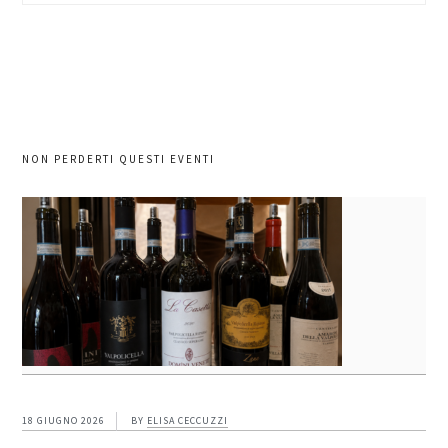
sito
NON PERDERTI QUESTI EVENTI
18 GIUGNO 2026
BY
ELISA CECCUZZI