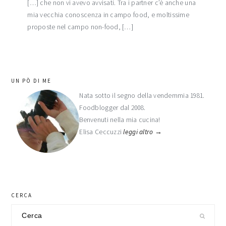
[…] che non vi avevo avvisati. Tra i partner c’è anche una
mia vecchia conoscenza in campo food, e moltissime
proposte nel campo non-food, […]
barra
UN PÒ DI ME
laterale
Nata sotto il segno della vendemmia 1981.
Foodblogger dal 2008.
primaria
Benvenuti nella mia cucina!
Elisa Ceccuzzi
leggi altro →
CERCA
Cerca
nel