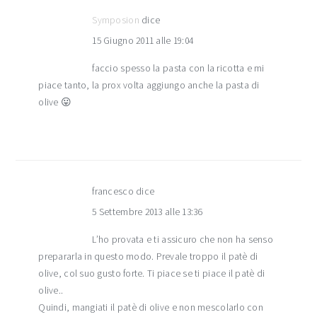
Symposion
dice
15 Giugno 2011 alle 19:04
faccio spesso la pasta con la ricotta e mi
piace tanto, la prox volta aggiungo anche la pasta di
olive 😛
francesco
dice
5 Settembre 2013 alle 13:36
L’ho provata e ti assicuro che non ha senso
prepararla in questo modo. Prevale troppo il patè di
olive, col suo gusto forte. Ti piace se ti piace il patè di
olive..
Quindi, mangiati il patè di olive e non mescolarlo con