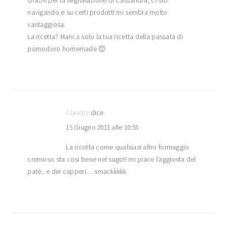
Grazie per la segnalazione di Cassandra, ci sto
navigando e su certi prodotti mi sembra molto
vantaggiosa.
La ricetta? Manca solo la tua ricetta della passata di
pomodoro homemade 🙂
Claudia
dice
15 Giugno 2011 alle 10:55
La ricotta come qualsiasi altro formaggio
cremoso sta così bene nel sugo!! mi piace l’aggiunta del
patè.. e dei capperi… smackkkkk