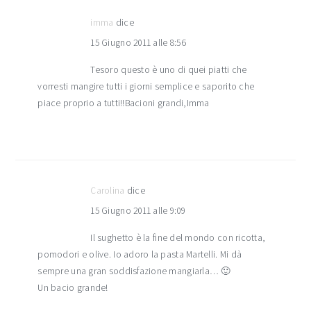
imma
dice
15 Giugno 2011 alle 8:56
Tesoro questo è uno di quei piatti che
vorresti mangire tutti i giorni semplice e saporito che
piace proprio a tutti!!Bacioni grandi,Imma
Carolina
dice
15 Giugno 2011 alle 9:09
Il sughetto è la fine del mondo con ricotta,
pomodori e olive. Io adoro la pasta Martelli. Mi dà
sempre una gran soddisfazione mangiarla… 🙂
Un bacio grande!