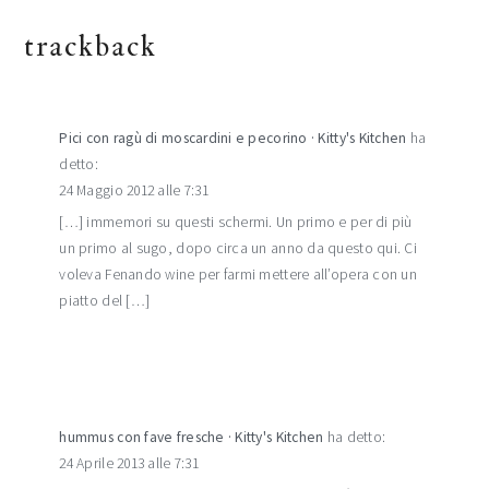
trackback
Pici con ragù di moscardini e pecorino · Kitty's Kitchen
ha
detto:
24 Maggio 2012 alle 7:31
[…] immemori su questi schermi. Un primo e per di più
un primo al sugo, dopo circa un anno da questo qui. Ci
voleva Fenando wine per farmi mettere all’opera con un
piatto del […]
hummus con fave fresche · Kitty's Kitchen
ha detto:
24 Aprile 2013 alle 7:31