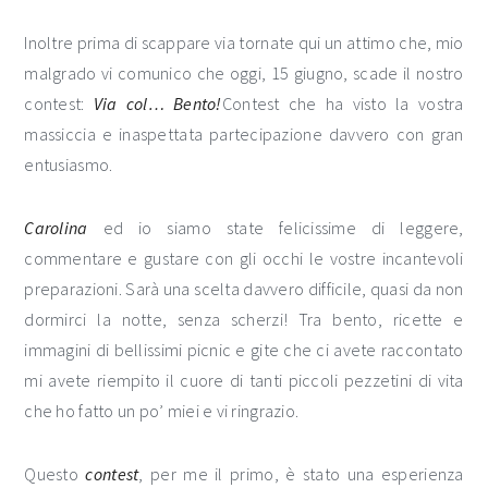
Inoltre prima di scappare via tornate qui un attimo che, mio
malgrado vi comunico che oggi, 15 giugno, sca
de il nostro
contest:
Via col… Bento!
Contest che ha visto la vostra
massiccia e inaspettata partecipazione davvero con gran
entusiasmo.
Carolina
ed io siamo state felicissime di leggere,
commentare e gustare con gli occhi le vostre incantevoli
preparazioni. Sarà una scelta davvero difficile, quasi da non
dormirci la notte, senza scherzi! Tra bento, ricette e
immagini di bellissimi picnic e gite che ci avete raccontato
mi avete riempito il cuore di tanti piccoli pezzetini di vita
che ho fatto un po’ miei e vi ringrazio.
Questo
contest
, per me il primo, è stato una esperienza