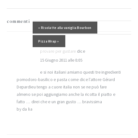
interazioni
commenti
del
Post precedente:
« Risolatte alla vaniglia Bourbon
lettore
Post successivo:
Pizza Wrap »
provare per gustare
dice
15 Giugno 2011 alle 8:05
e si noi italiani amiamo questi tre ingredienti
pomodoro-basilico e pasta come dice l’attore Gérard
Depardieu tengo a cuore italia non se ne può fare
almeno se poi aggiungiamo anche la ricotta il piatto e
fatto … direi che e un gran gusto … bravissima
by da lia