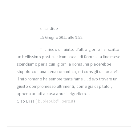
elisa
dice
15 Giugno 2011 alle 9:52
Ti chiedo un aiuto…l’altro giorno hai scritto
un bellissimo post su alcuni locali di Roma… a fine mese
scendiamo per alcuni giorni a Roma, mi piacerebbe
stupirlo con una cena romantica, mi consigli un locale?!
Il mio romano ha sempre tanta fame … devo trovare un
giusto compromesso altrimenti, come già capitato ,
appena arriati a casa apre il frigorifero…
Ciao Elisa (
bublebub@libero.it
)