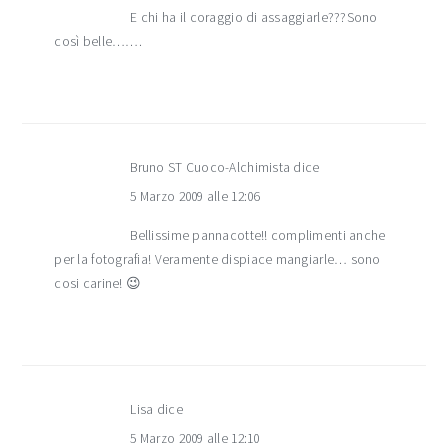
E chi ha il coraggio di assaggiarle???Sono
così belle…….
Bruno ST Cuoco-Alchimista
dice
5 Marzo 2009 alle 12:06
Bellissime pannacotte!! complimenti anche
per la fotografia! Veramente dispiace mangiarle… sono
cosi carine! 😉
Lisa
dice
5 Marzo 2009 alle 12:10