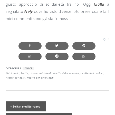
giusto approccio di solidarietà tra noi. Oggi
Gialla
a
segnalato
Arely
dove ho visto diverse foto prese qua e la! I
miei commenti sono già stati rimossi…
0
CATEGORIES:
DOLCI
TAGS:
dolci
,
frutta
,
ricette dolci facili
,
ricette dolci semplici
,
ricette dolci veloci
,
ricette per dolci
,
ricette per dolci facili
interazioni
del
Post precedente:
« Seitan mediterraneo
lettore