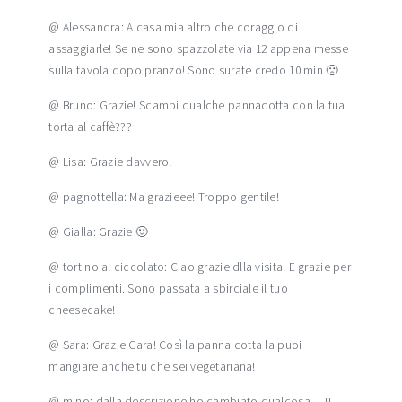
@ Alessandra: A casa mia altro che coraggio di
assaggiarle! Se ne sono spazzolate via 12 appena messe
sulla tavola dopo pranzo! Sono surate credo 10 min 🙁
@ Bruno: Grazie! Scambi qualche pannacotta con la tua
torta al caffè???
@ Lisa: Grazie davvero!
@ pagnottella: Ma grazieee! Troppo gentile!
@ Gialla: Grazie 🙂
@ tortino al ciccolato: Ciao grazie dlla visita! E grazie per
i complimenti. Sono passata a sbirciale il tuo
cheesecake!
@ Sara: Grazie Cara! Così la panna cotta la puoi
mangiare anche tu che sei vegetariana!
@ mino: dalla descrizione ho cambiato qualcosa… IL