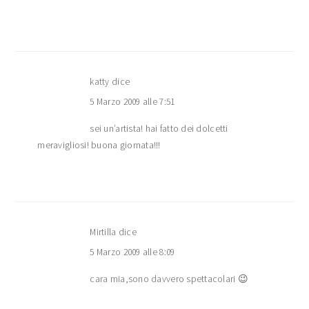
katty
dice
5 Marzo 2009 alle 7:51
sei un’artista! hai fatto dei dolcetti
meravigliosi! buona giornata!!!
Mirtilla
dice
5 Marzo 2009 alle 8:09
cara mia,sono davvero spettacolari 😉