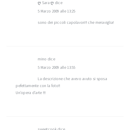
ღ Sara ღ
dice
5 Marzo 2009 alle 13:25
sono dei piccoli capolavori!! che meraviglia!
mino
dice
5 Marzo 2009 alle 13:55
La descrizione che avevo avuto si sposa
pefettamente con la foto!!
Un’opera d’arte !!!
sweetcook
dice