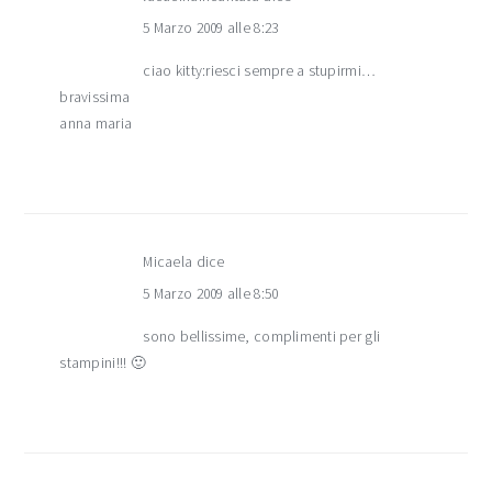
5 Marzo 2009 alle 8:23
ciao kitty:riesci sempre a stupirmi…
bravissima
anna maria
Micaela
dice
5 Marzo 2009 alle 8:50
sono bellissime, complimenti per gli
stampini!!! 🙂