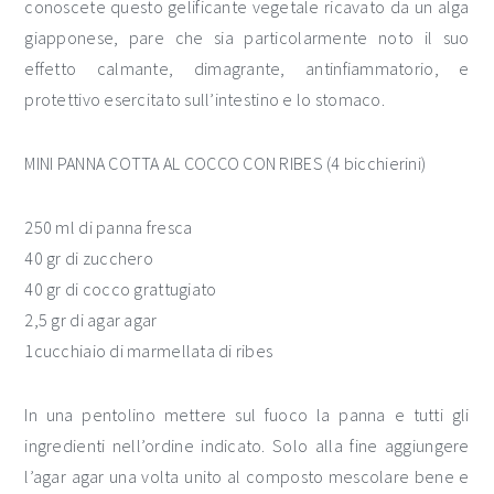
conoscete questo gelificante vegetale ricavato da un alga
giapponese, pare che sia particolarmente noto il suo
effetto calmante, dimagrante, antinfiammatorio, e
protettivo esercitato sull’intestino e lo stomaco.
MINI PANNA COTTA AL COCCO CON RIBES (4 bicchierini)
250 ml di panna fresca
40 gr di zucchero
40 gr di cocco grattugiato
2,5 gr di agar agar
1cucchiaio di marmellata di ribes
In una pentolino mettere sul fuoco la panna e tutti gli
ingredienti nell’ordine indicato. Solo alla fine aggiungere
l’agar agar una volta unito al composto mescolare bene e