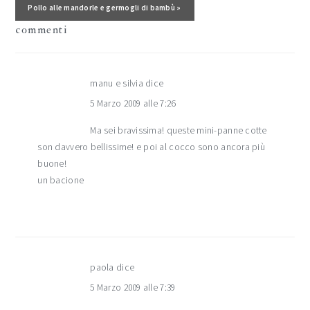
Post successivo:
Pollo alle mandorle e germogli di bambù »
commenti
manu e silvia
dice
5 Marzo 2009 alle 7:26
Ma sei bravissima! queste mini-panne cotte
son davvero bellissime! e poi al cocco sono ancora più
buone!
un bacione
paola
dice
5 Marzo 2009 alle 7:39