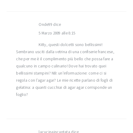
Onde99
dice
5 Marzo 2009 alle 8:15
Kitty, questi dolcetti sono bellissimi!
Sembrano usciti dalla vetrina di una confiserie francese,
che per me è il complimento più bello che possa fare a
qualcuno in campo culinario! Dove hai trovato quei
bellissimi stampini? NB: un’informazione: come ci si
regola con l’agar agar? Le mie ricette parlano di fogli di
gelatina: a quanti cucchiai di agar agar corrisponde un
foglio?
lacucinaincantata
dice