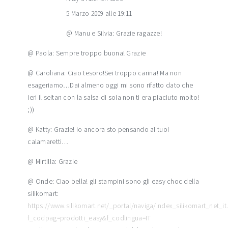
5 Marzo 2009 alle 19:11
@ Manu e Silvia: Grazie ragazze!
@ Paola: Sempre troppo buona! Grazie
@ Caroliana: Ciao tesoro!Sei troppo carina! Ma non
esageriamo…Dai almeno oggi mi sono rifatto dato che
ieri il seitan con la salsa di soia non ti era piaciuto molto!
;))
@ Katty: Grazie! Io ancora sto pensando ai tuoi
calamaretti…
@ Mirtilla: Grazie
@ Onde: Ciao bella! gli stampini sono gli easy choc della
silikomart:
https://www.silikomart.net/_portal/naviga/index_silikomart_net_i
f_codpag=prodotti_easy&f_codlingua=IT