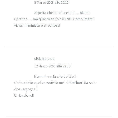
5 Marzo 2009 alle 22:10
Aspetta che sono svenuta … ok, mi
riprendo … ma quanto sono bellini!?! Complimenti
vivissimi miniature strepitose!
stefania
dice
12 Marzo 2009 alle 23:36
Mammina mia che delizie!!!
Certo che io quel vassoietto me lo farei fuori da sola..
che vergogna!
Un bacione!!