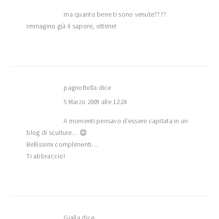
ma quanto bene ti sono venute????
immagino già il sapore, ottime!
pagnottella
dice
5 Marzo 2009 alle 12:24
A momenti pensavo d’essere capitata in un
blog di sculture… 😉
Bellissimi complimenti…
Ti abbraccio!
Gialla
dice