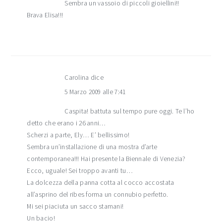
Sembra un vassoio di piccoli gioiellini!!
Brava Elisa!!!
Carolina
dice
5 Marzo 2009 alle 7:41
Caspita! battuta sul tempo pure oggi. Te l’ho
detto che erano i 26 anni…
Scherzi a parte, Ely… E’ bellissimo!
Sembra un’installazione di una mostra d’arte
contemporanea!!! Hai presente la Biennale di Venezia?
Ecco, uguale! Sei troppo avanti tu…
La dolcezza della panna cotta al cocco accostata
all’asprino del ribes forma un connubio perfetto.
Mi sei piaciuta un sacco stamani!
Un bacio!