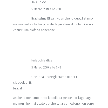
JAJO
dice
5 Marzo 2009 alle 9:31
Bravissima Elisa ! Ho anche io quegli stampi
ma una volta che ho provato le gelatine al caffè mi sono
venute una ciofeca hehehehe
furfecchia
dice
5 Marzo 2009 alle 9:48
Che idea usare gli stampini per i
cioccolatini!!!
brava!
anche io non amo tanto la colla di pesce, ho l’agar agar
ma non l’ho mai usato perchè sulla confezione non sono