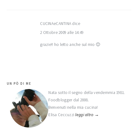
CUCINAeCANTINA
dice
2 Ottobre 2009 alle 14:49
grazie!! ho letto anche sul mio 🙂
barra
UN PÒ DI ME
laterale
Nata sotto il segno della vendemmia 1981.
Foodblogger dal 2008.
primaria
Benvenuti nella mia cucina!
Elisa Ceccuzzi
leggi altro →