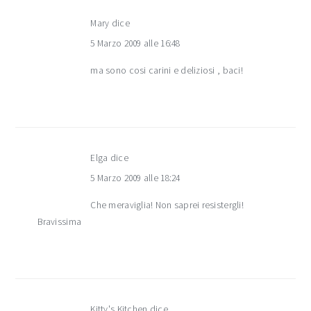
Mary
dice
5 Marzo 2009 alle 16:48
ma sono cosi carini e deliziosi , baci!
Elga
dice
5 Marzo 2009 alle 18:24
Che meraviglia! Non saprei resistergli!
Bravissima
Kitty's Kitchen
dice