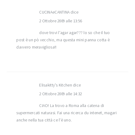
CUCINAeCANTINA
dice
2 Ottobre 2009 alle 13:56
dove trovi l'agar agar??? lo so che il tuo
post è un pò vecchio, ma questa mini panna cotta è
davvero meravigliosa!!
Elisakitty's Kitchen
dice
2 Ottobre 2009 alle 14:32
CIAO! La trovo a Roma alla catena di
supermercati naturasi. Fai una ricerca du intenet, magari
anche nella tua città ce l'è uno.