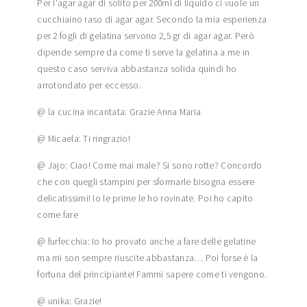
Per l'agar agar di solito per 200ml di liquido ci vuole un
cucchiaino raso di agar agar. Secondo la mia esperienza
per 2 fogli di gelatina servono 2,5 gr di agar agar. Però
dipende sempre da come ti serve la gelatina a me in
questo caso serviva abbastanza solida quindi ho
arrotondato per eccesso.
@ la cucina incantata: Grazie Anna Maria
@ Micaela: Ti ringrazio!
@ Jajo: Ciao! Come mai male? Si sono rotte? Concordo
che con quegli stampini per sformarle bisogna essere
delicatissimi! Io le prime le ho rovinate. Poi ho capito
come fare
@ furfecchia: Io ho provato anche a fare delle gelatine
ma mi son sempre riuscite abbastanza… Poi forse è la
fortuna del principiante! Fammi sapere come ti vengono.
@ unika: Grazie!