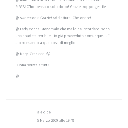
RIBES! C'ho pensato solo dopo! Grazie troppo gentile
@ sweetcook: Grazie! Addirittura! Che onore!
@ Lady cocca: Menomale che me lo hai ricordato! sono
una sbadata terribile! Ho già provveduto comunque… E
sto pensando a qualcosa di meglio
@ Mary: Grazieee! 🙂
Buona serata a tutti!
@
ale
dice
5 Marzo 2009 alle 19:48