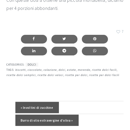
Con queste dosi si ottiene una piccola mortadella, diciamo
per 4 porzioni abbondanti.
7
CATEGORIES:
DOLCI
TAGS:
biscotti
,
cioccolato
,
colazione
,
dolci
,
estate
,
merenda
,
ricette dolci facili
,
ricette dolci semplici
,
ricette dolci veloci
,
ricette per dolci
,
ricette per dolci facili
Post precedente:
« Involtini di zucchine
Post successivo:
Burro di olio extravergine d’oliva »