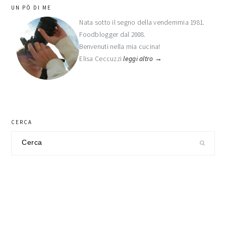
barra
UN PÒ DI ME
laterale
Nata sotto il segno della vendemmia 1981.
Foodblogger dal 2008.
primaria
Benvenuti nella mia cucina!
Elisa Ceccuzzi
leggi altro →
CERCA
Cerca
nel
sito