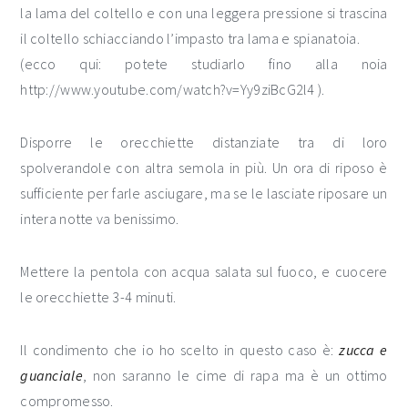
la lama del coltello e con una leggera pressione si trascina
il coltello schiacciando l’impasto tra lama e spianatoia.
(ecco qui: potete studiarlo fino alla noia
http://www.youtube.com/watch?v=Yy9ziBcG2l4 ).
Disporre le orecchiette distanziate tra di loro
spolverandole con altra semola in più. Un ora di riposo è
sufficiente per farle asciugare, ma se le lasciate riposare un
intera notte va benissimo.
Mettere la pentola con acqua salata sul fuoco, e cuocere
le orecchiette 3-4 minuti.
Il condimento che io ho scelto in questo caso è:
zucca e
guanciale
, non saranno le cime di rapa ma è un ottimo
compromesso.