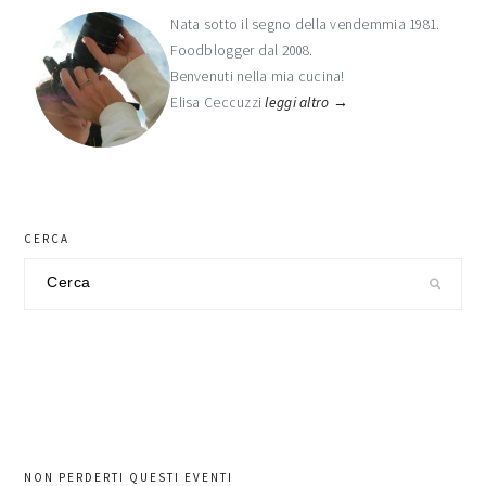
laterale
Nata sotto il segno della vendemmia 1981.
Foodblogger dal 2008.
primaria
Benvenuti nella mia cucina!
Elisa Ceccuzzi
leggi altro →
CERCA
Cerca
nel
sito
NON PERDERTI QUESTI EVENTI