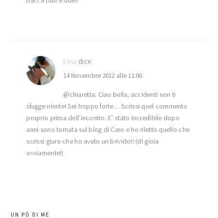
baci a tutti e due!!
Elisa
dice
14 Novembre 2012 alle 11:06
@chiaretta: Ciao bella, accidenti non ti
sfugge niente! Sei troppo forte… Scrissi quel commento
proprio prima dell’incontro. E’ stato incredibile dopo
anni sono tornata sul blog di Caro e ho riletto quello che
scrissi giuro che ho avuto un brivido!! (di gioia
ovviamente!)
barra
UN PÒ DI ME