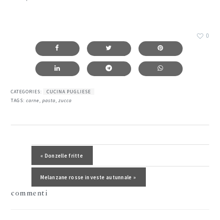
0
CATEGORIES:
CUCINA PUGLIESE
TAGS:
carne
,
pasta
,
zucca
interazioni
del
Post precedente:
« Donzelle fritte
lettore
Post successivo:
Melanzane rosse in veste autunnale »
commenti