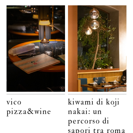
vico
kiwami di koji
pizza&wine
nakai: un
percorso di
sapori tra roma