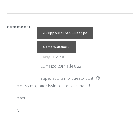
interazioni
commenti
del
Post precedente:
« Zeppole di San Giuseppe
lettore
Post successivo:
Goma Wakame »
vaniglia
dice
21 Marzo 2014 alle 8:22
aspettavo tanto questo post. 🙂
bellissimo, buonissimo e bravissima tu!
baci
r.