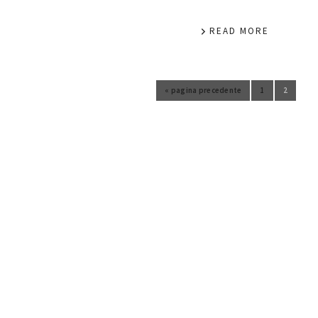
READ MORE
«
pagina precedente
1
2
Vai
Vai
Vai alla
alla
alla
pagina
pagina