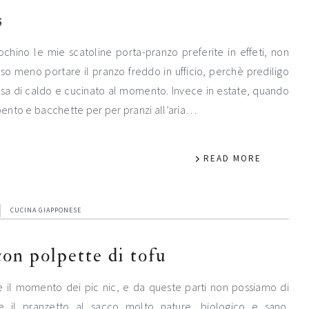
s
hino le mie scatoline porta-pranzo preferite in effeti, non
uso meno portare il pranzo freddo in ufficio, perchè prediligo
sa di caldo e cucinato al momento. Invece in estate, quando
 bento e bacchette per per pranzi all’aria…
READ MORE
CUCINA GIAPPONESE
on polpette di tofu
 e il momento dei pic nic, e da queste parti non possiamo di
e il pranzetto al sacco molto nature, biologico e sano.