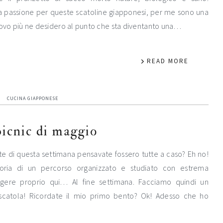
a passione per queste scatoline giapponesi, per me sono una
rovo più ne desidero al punto che sta diventanto una…
READ MORE
CUCINA GIAPPONESE
picnic di maggio
ette di questa settimana pensavate fossero tutte a caso? Eh no!
oria di un percorso organizzato e studiato con estrema
ngere proprio qui… Al fine settimana. Facciamo quindi un
 scatola! Ricordate il mio primo bento? Ok! Adesso che ho