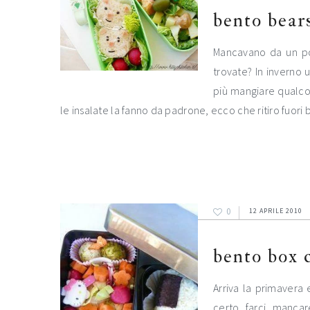
bento bear
Mancavano da un poc
trovate? In inverno 
più mangiare qualco
le insalate la fanno da padrone, ecco che ritiro fuori
0
12 APRILE 2010
bento box c
Arriva la primavera
certo farci mancar