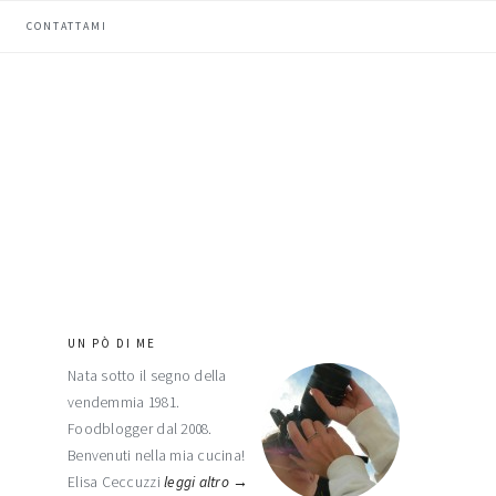
CONTATTAMI
UN PÒ DI ME
barra
Nata sotto il segno della
laterale
vendemmia 1981.
primaria
Foodblogger dal 2008.
Benvenuti nella mia cucina!
Elisa Ceccuzzi
leggi altro →