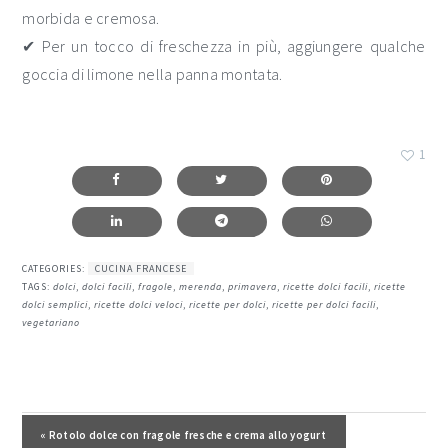
morbida e cremosa.
✔ Per un tocco di freschezza in più, aggiungere qualche
goccia di limone nella panna montata.
1
CATEGORIES:
CUCINA FRANCESE
TAGS:
dolci
,
dolci facili
,
fragole
,
merenda
,
primavera
,
ricette dolci facili
,
ricette
dolci semplici
,
ricette dolci veloci
,
ricette per dolci
,
ricette per dolci facili
,
vegetariano
Post precedente:
« Rotolo dolce con fragole fresche e crema allo yogurt