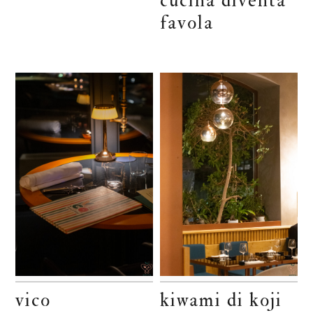
cucina diventa
favola
vico
kiwami di koji