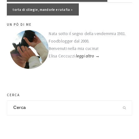
Post successivo:
torta di ciliegie, mandorle e ratafia »
barra
UN PÒ DI ME
laterale
Nata sotto il segno della vendemmia 1981.
Foodblogger dal 2008.
primaria
Benvenuti nella mia cucina!
Elisa Ceccuzzi
leggi altro →
CERCA
Cerca
nel
sito