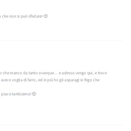
 che non si può rifiutare! 🙂
atto che manco da tanto ovunque… e adesso vengo qui, e trovo
evo voglia di farro, ed in più ho gli asparagi in frigo che
mi piace tantissimo! 🙂