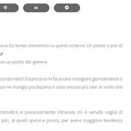
edeva da tempi immemori su questi schermi. Un primo e per di
ui
.
on un piatto del genere.
ccordo vero? Da piccola mi facevano mangiare giornalmente il
desso ne mangio pochissima e sono ancora più rare le volte che
aromatico e piacevolmente minerale mi è venuta voglia di
di pici, di quelli spessi e porosi, per avere maggiore tendenza