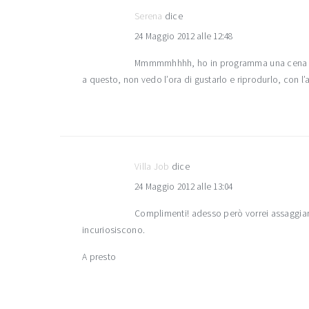
Serena
dice
24 Maggio 2012 alle 12:48
Mmmmmhhhh, ho in programma una cena in 
a questo, non vedo l’ora di gustarlo e riprodurlo, con l’
Villa Job
dice
24 Maggio 2012 alle 13:04
Complimenti! adesso però vorrei assaggiarlo
incuriosiscono.
A presto