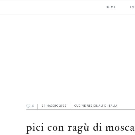
Passa
Passa
Passa
HOME
EV
alla
al
alla
navigazione
contenuto
barra
primaria
principale
laterale
primaria
6
24 MAGGIO 2012
CUCINE REGIONALI D'ITALIA
pici con ragù di mosca