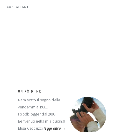
CONTATTAMI
UN PÒ DI ME
barra
Nata sotto il segno della
laterale
vendemmia 1981.
primaria
Foodblogger dal 2008.
Benvenuti nella mia cucina!
Elisa Ceccuzzi
leggi altro →