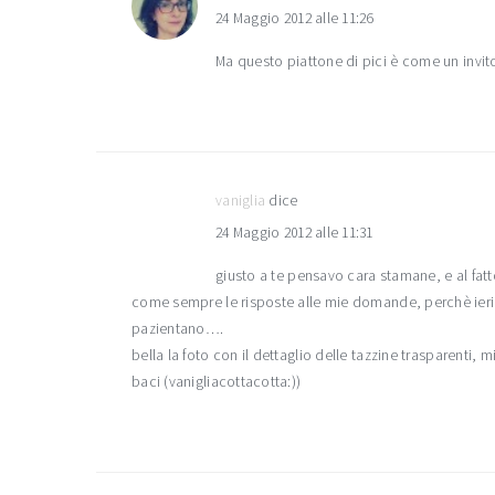
24 Maggio 2012 alle 11:26
Ma questo piattone di pici è come un invito
vaniglia
dice
24 Maggio 2012 alle 11:31
giusto a te pensavo cara stamane, e al f
come sempre le risposte alle mie domande, perchè ieri av
pazientano….
bella la foto con il dettaglio delle tazzine trasparenti, 
baci (vanigliacottacotta:))