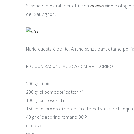
Si sono dimostrati perfetti, con
questo
vino biologio d
del Sauvignon.
Mario questa è per te! Anche senza pancetta se po’ f
PICI CON RAGU’ DI MOSCARDINI e PECORINO
200 gr di pici
200 gr di pomodori datterini
100 gr di moscardini
150 ml di brodo di pesce (in alternativa usare l’acqua,
40 gr di pecorino romano DOP
olio evo
sale