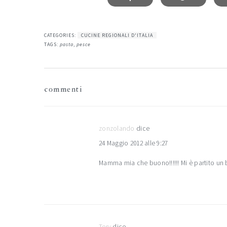
CATEGORIES:
CUCINE REGIONALI D'ITALIA
TAGS:
pasta
,
pesce
interazioni
commenti
del
lettore
zonzolando
dice
24 Maggio 2012 alle 9:27
Mamma mia che buono!!!!!! Mi è partito un 
Tery
dice