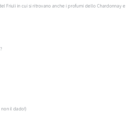
el Friuli in cui si ritrovano anche i profumi dello Chardonnay e
a?
 non il dado!)