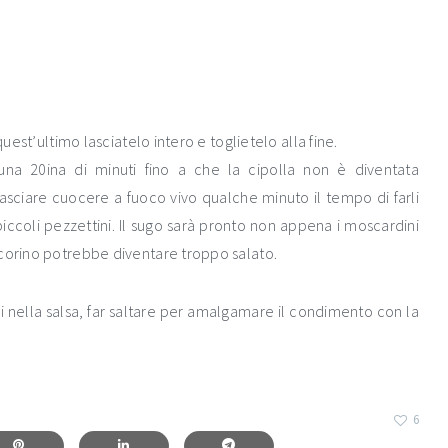
quest’ultimo lasciatelo intero e toglietelo alla fine.
na 20ina di minuti fino a che la cipolla non è diventata
 lasciare cuocere a fuoco vivo qualche minuto il tempo di farli
 piccoli pezzettini. Il sugo sarà pronto non appena i moscardini
ecorino potrebbe diventare troppo salato.
li nella salsa, far saltare per amalgamare il condimento con la
6