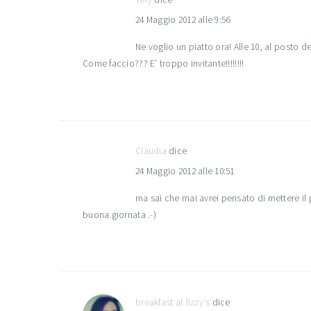
24 Maggio 2012 alle 9:56
Ne voglio un piatto ora! Alle 10, al posto d
Come faccio??? E’ troppo invitante!!!!!!!!
Claudia
dice
24 Maggio 2012 alle 10:51
ma sai che mai avrei pensato di mettere il 
buona giornata .-)
breakfast at lizzy's
dice