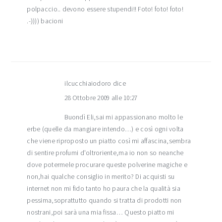
polpaccio.. devono essere stupendi!! Foto! foto! foto!
.-)))) bacioni
ilcucchiaiodoro
dice
28 Ottobre 2009 alle 10:27
Buondì Eli,sai mi appassionano molto le
erbe (quelle da mangiare intendo…) e così ogni volta
che viene riproposto un piatto così mi affascina,sembra
di sentire profumi d'oltroriente,ma io non so neanche
dove potermele procurare queste polverine magiche e
non,hai qualche consiglio in merito? Di acquisti su
internet non mi fido tanto ho paura che la qualità sia
pessima,soprattutto quando si tratta di prodotti non
nostrani,poi sarà una mia fissa… Questo piatto mi