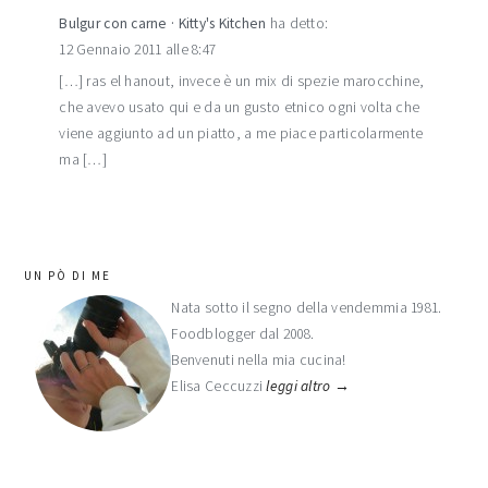
Bulgur con carne · Kitty's Kitchen
ha detto:
12 Gennaio 2011 alle 8:47
[…] ras el hanout, invece è un mix di spezie marocchine,
che avevo usato qui e da un gusto etnico ogni volta che
viene aggiunto ad un piatto, a me piace particolarmente
ma […]
barra
UN PÒ DI ME
laterale
Nata sotto il segno della vendemmia 1981.
Foodblogger dal 2008.
primaria
Benvenuti nella mia cucina!
Elisa Ceccuzzi
leggi altro →