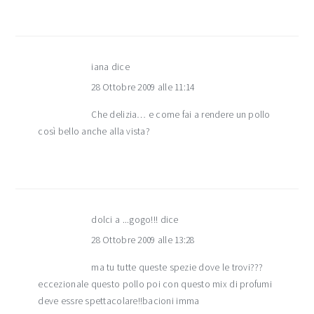
iana
dice
28 Ottobre 2009 alle 11:14
Che delizia… e come fai a rendere un pollo
così bello anche alla vista?
dolci a ...gogo!!!
dice
28 Ottobre 2009 alle 13:28
ma tu tutte queste spezie dove le trovi???
eccezionale questo pollo poi con questo mix di profumi
deve essre spettacolare!!bacioni imma