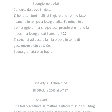
Buongiorno bella!
Dunque, da dove inizio…
1) ho fatto i tuoi muffins! Ti giuro che non ho fatto
neanche in tempo a fotografarli… Fulminati in un
pomeriggio prima che potessi prendere in mano la
macchina fotografica! Bene, no!? 😉
2) continui ad essere la mia bibbia in tema di
gastronomia etnica & Co….
Buona giornata e un bacio!
Elisakitty's Kitchen
dice
28 Ottobre 2009 alle 7:37
Ciao CARO!
Che bello svegliarsi la mattina e ritrovarci l'una sul blog