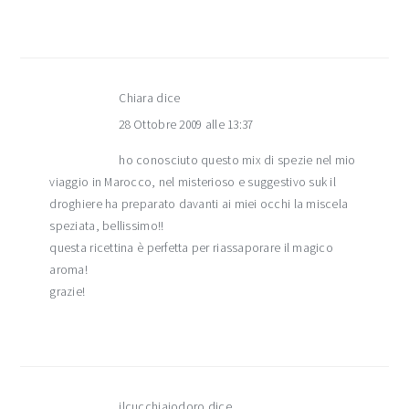
Chiara
dice
28 Ottobre 2009 alle 13:37
ho conosciuto questo mix di spezie nel mio
viaggio in Marocco, nel misterioso e suggestivo suk il
droghiere ha preparato davanti ai miei occhi la miscela
speziata, bellissimo!!
questa ricettina è perfetta per riassaporare il magico
aroma!
grazie!
ilcucchiaiodoro
dice