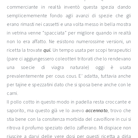
commerciante in realtà inventò questa spezia dando
semplicememente fondo agli avanzi di spezie che gli
erano rimasti nei cassetti e una volta messo in bella mostra
in vetrina venne “spacciata” per migliore quando in realtà
non lo era affatto. Ne esistono numerossime versioni, un
ricetta la trovate
qui.
Un tempo usata per scopi terapeutici
(pare ci aggiungessero coleotteri tritorati che lo rendevano
una soecie di viagra naturale) oggi è usata
prevalentemente per cous cous. E’ adatta, tuttavia anche
per tajine e spezzatini dato che si sposa bene anche con le
carni.
Il pollo cotto in questo modo in padella resta croccante e
saporito, ma questo già ve lo avevo
accennato
, trovo che
stia bene con la consitenza morbida del cavolfiore in cui si
ritrova il profumo speziato dello zafferano. Mi dispiace non
riuscire a darvi delle vere dosi per questi ricetta a dirla