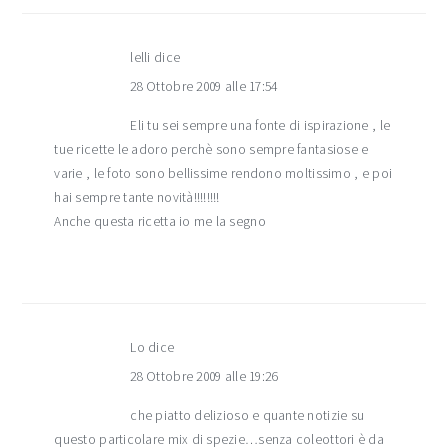
lelli
dice
28 Ottobre 2009 alle 17:54
Eli tu sei sempre una fonte di ispirazione , le
tue ricette le adoro perchè sono sempre fantasiose e
varie , le foto sono bellissime rendono moltissimo , e poi
hai sempre tante novità!!!!!!!!
Anche questa ricetta io me la segno
Lo
dice
28 Ottobre 2009 alle 19:26
che piatto delizioso e quante notizie su
questo particolare mix di spezie…senza coleottori è da