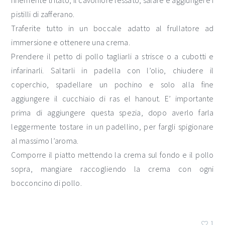
finemente tritato, il cavolfiore lessato, salare e aggiungere i
pistilli di zafferano.
Traferite tutto in un boccale adatto al frullatore ad
immersione e ottenere una crema.
Prendere il petto di pollo tagliarli a strisce o a cubotti e
infarinarli. Saltarli in padella con l’olio, chiudere il
coperchio, spadellare un pochino e solo alla fine
aggiungere il cucchiaio di ras el hanout. E’ importante
prima di aggiungere questa spezia, dopo averlo farla
leggermente tostare in un padellino, per fargli spigionare
al massimo l’aroma.
Comporre il piatto mettendo la crema sul fondo e il pollo
sopra, mangiare raccogliendo la crema con ogni
bocconcino di pollo.
1