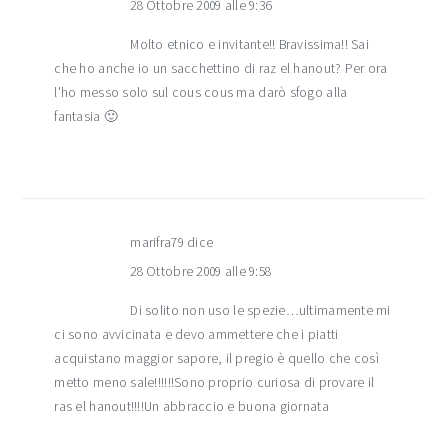
28 Ottobre 2009 alle 9:36
Molto etnico e invitante!! Bravissima!! Sai
che ho anche io un sacchettino di raz el hanout? Per ora
l'ho messo solo sul cous cous ma darò sfogo alla
fantasia 🙂
marifra79
dice
28 Ottobre 2009 alle 9:58
Di solito non uso le spezie…ultimamente mi
ci sono avvicinata e devo ammettere che i piatti
acquistano maggior sapore, il pregio è quello che così
metto meno sale!!!!!!Sono proprio curiosa di provare il
ras el hanout!!!!Un abbraccio e buona giornata