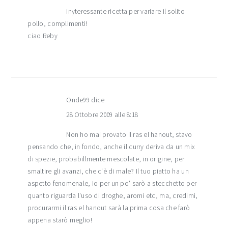
inyteressante ricetta per variare il solito
pollo, complimenti!
ciao Reby
Onde99
dice
28 Ottobre 2009 alle 8:18
Non ho mai provato il ras el hanout, stavo
pensando che, in fondo, anche il curry deriva da un mix
di spezie, probabillmente mescolate, in origine, per
smaltire gli avanzi, che c'è di male? Il tuo piatto ha un
aspetto fenomenale, io per un po' sarò a stecchetto per
quanto riguarda l'uso di droghe, aromi etc, ma, credimi,
procurarmi il ras el hanout sarà la prima cosa che farò
appena starò meglio!