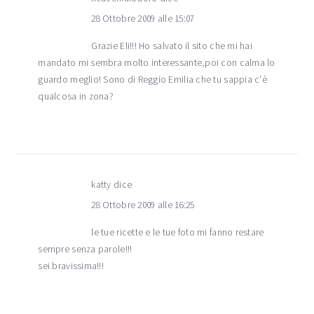
28 Ottobre 2009 alle 15:07
Grazie Eli!!! Ho salvato il sito che mi hai
mandato mi sembra molto interessante,poi con calma lo
guardo meglio! Sono di Reggio Emilia che tu sappia c'è
qualcosa in zona?
katty
dice
28 Ottobre 2009 alle 16:25
le tue ricette e le tue foto mi fanno restare
sempre senza parole!!!
sei bravissima!!!