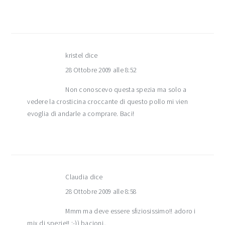
kristel
dice
28 Ottobre 2009 alle 8:52
Non conoscevo questa spezia ma solo a
vedere la crosticina croccante di questo pollo mi vien
evoglia di andarle a comprare. Baci!
Claudia
dice
28 Ottobre 2009 alle 8:58
Mmm ma deve essere sfiziosissimo!! adoro i
mix di spezie!! :-)) bacioni..