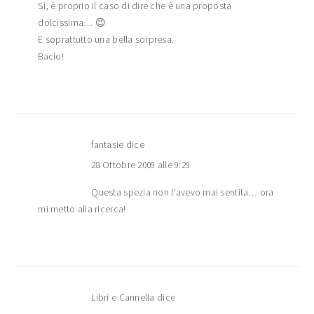
Sì, è proprio il caso di dire che è una proposta
dolcissima… 😉
E soprattutto una bella sorpresa.
Bacio!
fantasie
dice
28 Ottobre 2009 alle 9:29
Questa spezia non l'avevo mai sentita… ora
mi metto alla ricerca!
Libri e Cannella
dice