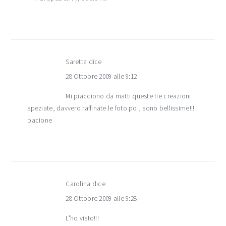
Saretta
dice
28 Ottobre 2009 alle 9:12
Mi piacciono da matti queste tie creazioni
speziate, davvero raffinate.le foto poi, sono bellissime!!!
bacione
Carolina
dice
28 Ottobre 2009 alle 9:28
L'ho visto!!!