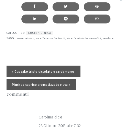
CATEGORIES:
CUCINA ETNICA
TAGS:
carne
,
etnico
,
ricette etniche facili
,
ricette etniche semplici
,
verdure
interazioni
del
Post precedente:
« Cupcake triplo ciccolato e cardamomo
lettore
Post successivo:
Pinchos caprino aromatizzato e uva »
commenti
Carolina
dice
28 Ottobre 2009 alle 7:32