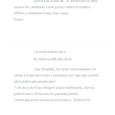
Grazie per la info eli , io dovrei fare la sera
se non mi cambiano i turni posso venire la mattina
!!!!!!Poi ci mettiamo bene d'accordo
besos
cavoliamerenda
dice
29 Ottobre 2009 alle 16:16
Ciao Elisakitty, ho avuto dei problemi col
server ti è arrivato il mio commento sui cupcake col link
alla pasticceria americana?
Ti dicevo che il tuo blog mi piace moltissimo, non so
perché non ci fossi ancora passata prima!
comunque poer sicurezza te lo ridico, "bellooo"!!!