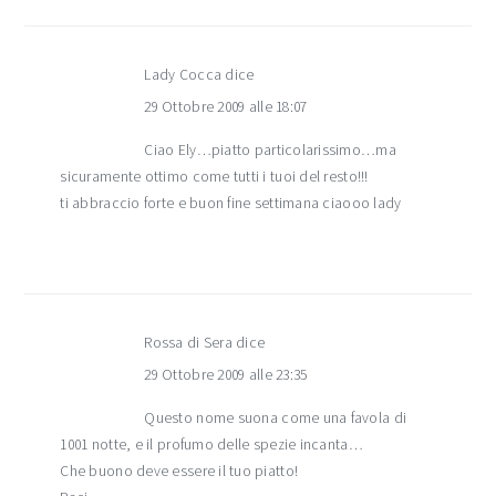
Lady Cocca
dice
29 Ottobre 2009 alle 18:07
Ciao Ely…piatto particolarissimo…ma
sicuramente ottimo come tutti i tuoi del resto!!!
ti abbraccio forte e buon fine settimana ciaooo lady
Rossa di Sera
dice
29 Ottobre 2009 alle 23:35
Questo nome suona come una favola di
1001 notte, e il profumo delle spezie incanta…
Che buono deve essere il tuo piatto!