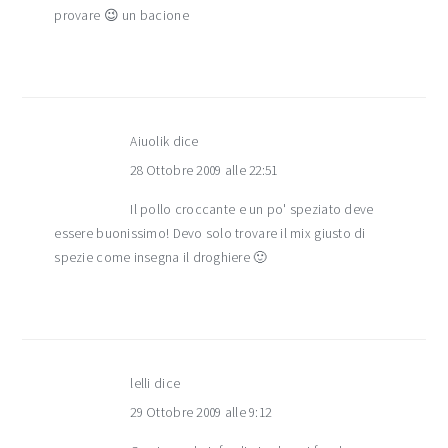
provare 😉 un bacione
Aiuolik
dice
28 Ottobre 2009 alle 22:51
Il pollo croccante e un po' speziato deve
essere buonissimo! Devo solo trovare il mix giusto di
spezie come insegna il droghiere 🙂
lelli
dice
29 Ottobre 2009 alle 9:12