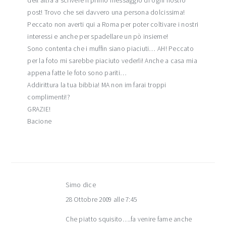
dell'altra a scrivere il primo messaggio di ogni nostro
post! Trovo che sei davvero una persona dolcissima!
Peccato non averti qui a Roma per poter coltivare i nostri
interessi e anche per spadellare un pò insieme!
Sono contenta che i muffin siano piaciuti… AH! Peccato
per la foto mi sarebbe piaciuto vederli! Anche a casa mia
appena fatte le foto sono pariti…
Addirittura la tua bibbia! MA non im farai troppi
complimenti!?
GRAZIE!
Bacione
Simo
dice
28 Ottobre 2009 alle 7:45
Che piatto squisito….fa venire fame anche