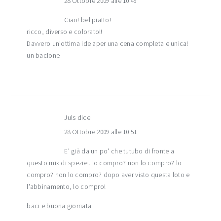
28 Ottobre 2009 alle 10:49
Ciao! bel piatto!
ricco, diverso e colorato!!
Davvero un'ottima ide aper una cena completa e unica!
un bacione
Juls
dice
28 Ottobre 2009 alle 10:51
E' già da un po' che tutubo di fronte a
questo mix di spezie.. lo compro? non lo compro? lo
compro? non lo compro? dopo aver visto questa foto e
l'abbinamento, lo compro!
baci e buona giornata