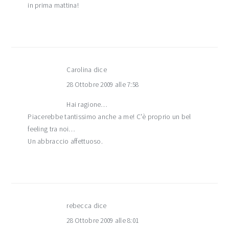
in prima mattina!
Carolina
dice
28 Ottobre 2009 alle 7:58
Hai ragione…
Piacerebbe tantissimo anche a me! C'è proprio un bel
feeling tra noi…
Un abbraccio affettuoso.
rebecca
dice
28 Ottobre 2009 alle 8:01