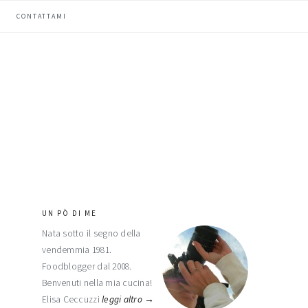
CONTATTAMI
UN PÒ DI ME
barra
Nata sotto il segno della
laterale
vendemmia 1981.
primaria
Foodblogger dal 2008.
Benvenuti nella mia cucina!
Elisa Ceccuzzi
leggi altro →