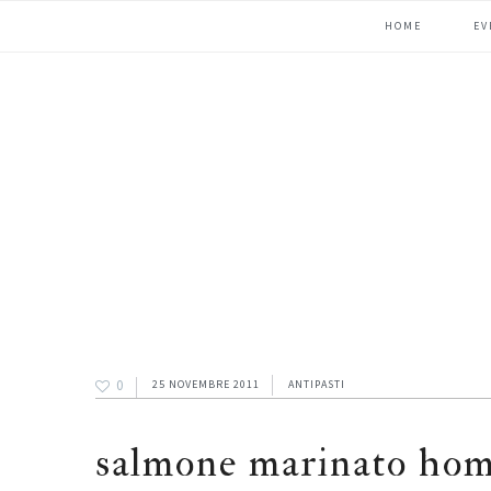
Passa
Passa
Passa
HOME
EV
alla
al
alla
navigazione
contenuto
barra
primaria
principale
laterale
primaria
0
25 NOVEMBRE 2011
ANTIPASTI
salmone marinato hom