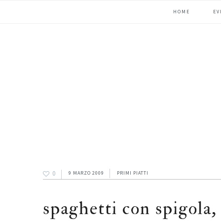
Passa
Passa
Passa
HOME
EV
alla
al
alla
navigazione
contenuto
barra
primaria
principale
laterale
primaria
0
9 MARZO 2009
PRIMI PIATTI
spaghetti con spigola,