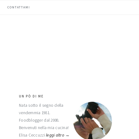
CONTATTAMI
UN PÒ DI ME
barra
Nata sotto il segno della
laterale
vendemmia 1981.
primaria
Foodblogger dal 2008.
Benvenuti nella mia cucina!
Elisa Ceccuzzi
leggi altro →