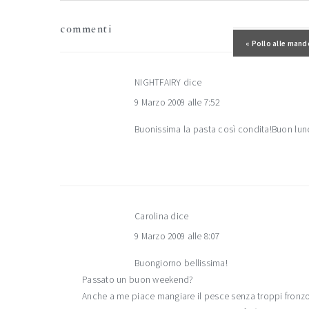
interazioni
commenti
del
Post precedente
« Pollo alle mand
lettore
NIGHTFAIRY
dice
9 Marzo 2009 alle 7:52
Buonissima la pasta così condita!Buon lun
Carolina
dice
9 Marzo 2009 alle 8:07
Buongiorno bellissima!
Passato un buon weekend?
Anche a me piace mangiare il pesce senza troppi fronzo