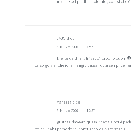
ma che bel piattino colorato, così si che è
JAJO
dice
9 Marzo 2009 alle 9:56
Niente da dire… li “vedo” proprio buoni 
La spigola anche io la mangio passandola semplicement
Vanessa
dice
9 Marzo 2009 alle 10:37
gustosa davevro quesa ricetta e poi è perf
colori? ceh i pomodorini confit sono davvero speciali!