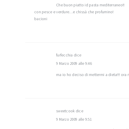
Che buon piatto id pasta mediterraneo!!
con pesce e verdure…e chissà che profumino!
bacioni
furfecchia
dice
9 Marzo 2009 alle 9:46
ma io ho deciso di mettermi a dieta!!! ora
sweetcook
dice
9 Marzo 2009 alle 9:51