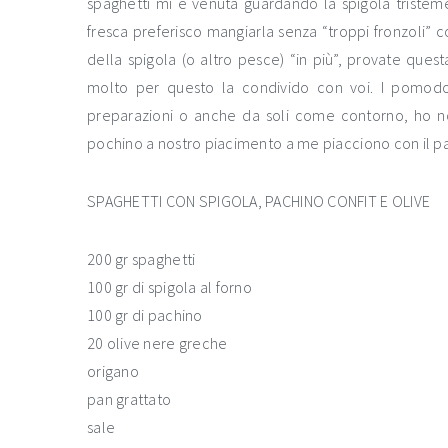
spaghetti mi è venuta guardando la spigola tristem
fresca preferisco mangiarla senza “troppi fronzoli” 
della spigola (o altro pesce) “in più”, provate quest
molto per questo la condivido con voi. I pomodori
preparazioni o anche da soli come contorno, ho n
pochino a nostro piacimento a me piacciono con il pa
SPAGHETTI CON SPIGOLA, PACHINO CONFIT E OLIVE
200 gr spaghetti
100 gr di spigola al forno
100 gr di pachino
20 olive nere greche
origano
pan grattato
sale