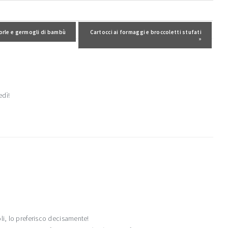
:
orle e germogli di bambù
Post successivo:
Cartocci ai formaggi e broccoletti stufati
»
edì!
li, lo preferisco decisamente!