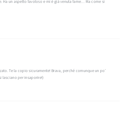
nte. Ha un aspetto favoloso e mi è già venuta fame… Ma come si
anzato. Te la copio sicuramente! Brava, perché comunque un po’
i lasciano per insaporire!)