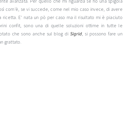
ente avanzata. Per quello che mi riguarda se ho una spigola
così com’è, se vi succede, come nel mio caso invece, di avere
a ricetta. E’ nata un pò per caso ma il risultato mi è piaciuto
ni confit, sono una di quelle soluzioni ottime in tutte le
otato che sono anche sul blog di
Sigrid
, si possono fare un
n grattato.