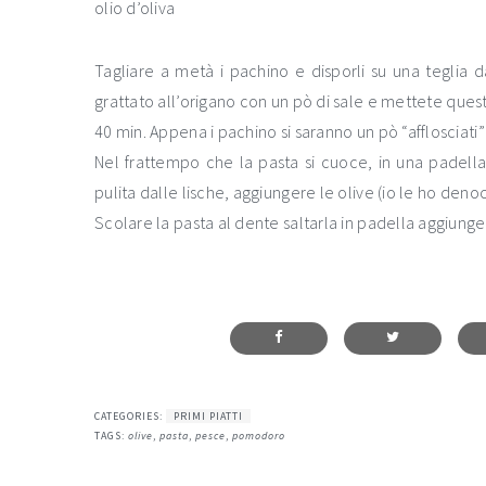
olio d’oliva
Tagliare a metà i pachino e disporli su una teglia
grattato all’origano con un pò di sale e mettete qu
40 min. Appena i pachino si saranno un pò “afflosciati”
Nel frattempo che la pasta si cuoce, in una padella
pulita dalle lische, aggiungere le olive (io le ho denoc
Scolare la pasta al dente saltarla in padella aggiunge
CATEGORIES:
PRIMI PIATTI
TAGS:
olive
,
pasta
,
pesce
,
pomodoro