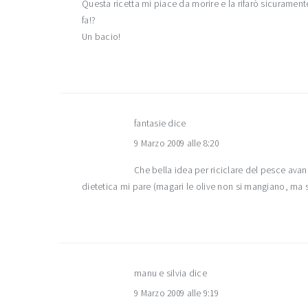
Questa ricetta mi piace da morire e la rifarò sicurame
fa!?
Un bacio!
fantasie
dice
9 Marzo 2009 alle 8:20
Che bella idea per riciclare del pesce av
dietetica mi pare (magari le olive non si mangiano, ma s
manu e silvia
dice
9 Marzo 2009 alle 9:19