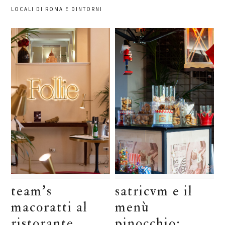
LOCALI DI ROMA E DINTORNI
team’s
satricvm e il
macoratti al
menù
ristorante
pinocchio: