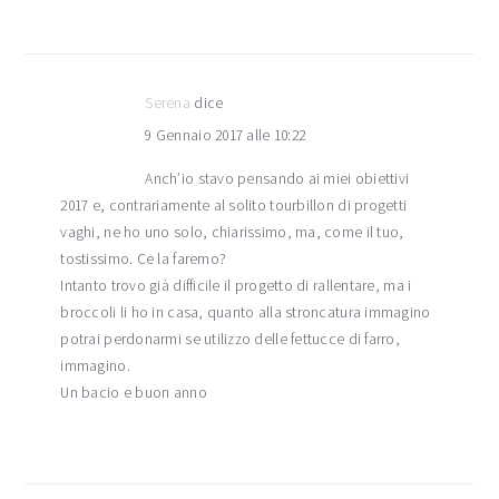
Serena
dice
9 Gennaio 2017 alle 10:22
Anch’io stavo pensando ai miei obiettivi
2017 e, contrariamente al solito tourbillon di progetti
vaghi, ne ho uno solo, chiarissimo, ma, come il tuo,
tostissimo. Ce la faremo?
Intanto trovo già difficile il progetto di rallentare, ma i
broccoli li ho in casa, quanto alla stroncatura immagino
potrai perdonarmi se utilizzo delle fettucce di farro,
immagino.
Un bacio e buon anno