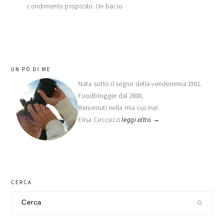
condimento proposto. Un bacio
barra
UN PÒ DI ME
laterale
Nata sotto il segno della vendemmia 1981.
Foodblogger dal 2008.
primaria
Benvenuti nella mia cucina!
Elisa Ceccuzzi
leggi altro →
CERCA
Cerca
nel
sito