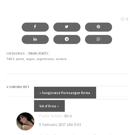
0
CATEGORIES:
PRIMI PIATTI
TAGS:
pasta
,
vegan
,
vegetariano
,
verdure
interazioni
commenti
del
Post precedente:
« Sangiovese Purosangue Roma
lettore
Post successivo:
Val d’Orcia »
Paola Sabino
dice
9 Gennaio 2017 alle 9:03