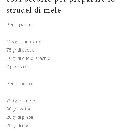
strudel di mele
Per la pasta:
125 gr farina forte
75 gr di acqua
10 gr di olio di arachidi
2 gr di sale
Per il ripieno:
750 gr di mele
30 gr uvetta
20 gr di pinoli
25 gr di noci