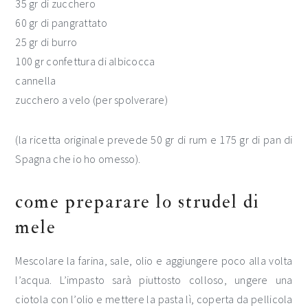
35 gr di zucchero
60 gr di pangrattato
25 gr di burro
100 gr confettura di albicocca
cannella
zucchero a velo (per spolverare)
(la ricetta originale prevede 50 gr di rum e 175 gr di pan di
Spagna che io ho omesso).
come preparare lo strudel di
mele
Mescolare la farina, sale, olio e aggiungere poco alla volta
l’acqua. L’impasto sarà piuttosto colloso, ungere una
ciotola con l’olio e mettere la pasta lì, coperta da pellicola