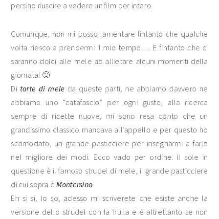
persino riuscire a vedere un film per intero.
Comunque, non mi posso lamentare fintanto che qualche
volta riesco a prendermi il mio tempo…. E fintanto che ci
saranno dolci alle mele ad allietare alcuni momenti della
giornata! 🙂
Di
torte di mele
da queste parti, ne abbiamo davvero ne
abbiamo uno “catafascio” per ogni gusto, alla ricerca
sempre di ricette nuove, mi sono resa conto che un
grandissimo classico mancava all’appello e per questo ho
scomodato, un grande pasticciere per insegnarmi a farlo
nel migliore dei modi. Ecco vado per ordine: il sole in
questione è il famoso strudel di mele, il grande pasticciere
di cui sopra è
Montersino
.
Eh si si, lo so, adesso mi scriverete che esiste anche la
versione dello strudel con la frulla e è altrettanto se non