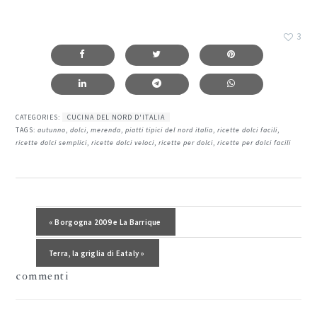
3
CATEGORIES:
CUCINA DEL NORD D'ITALIA
TAGS:
autunno
,
dolci
,
merenda
,
piatti tipici del nord italia
,
ricette dolci facili
,
ricette dolci semplici
,
ricette dolci veloci
,
ricette per dolci
,
ricette per dolci facili
interazioni
del
Post precedente:
« Borgogna 2009 e La Barrique
lettore
Post successivo:
Terra, la griglia di Eataly »
commenti