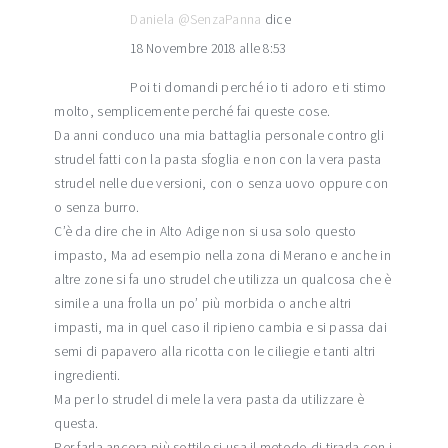
Daniela @SenzaPanna
dice
18 Novembre 2018 alle 8:53
Poi ti domandi perché io ti adoro e ti stimo
molto, semplicemente perché fai queste cose.
Da anni conduco una mia battaglia personale contro gli
strudel fatti con la pasta sfoglia e non con la vera pasta
strudel nelle due versioni, con o senza uovo oppure con
o senza burro.
C’è da dire che in Alto Adige non si usa solo questo
impasto, Ma ad esempio nella zona di Merano e anche in
altre zone si fa uno strudel che utilizza un qualcosa che è
simile a una frolla un po’ più morbida o anche altri
impasti, ma in quel caso il ripieno cambia e si passa dai
semi di papavero alla ricotta con le ciliegie e tanti altri
ingredienti.
Ma per lo strudel di mele la vera pasta da utilizzare è
questa.
Per farla ancora più sottile si usa il metodo di tirarla con i