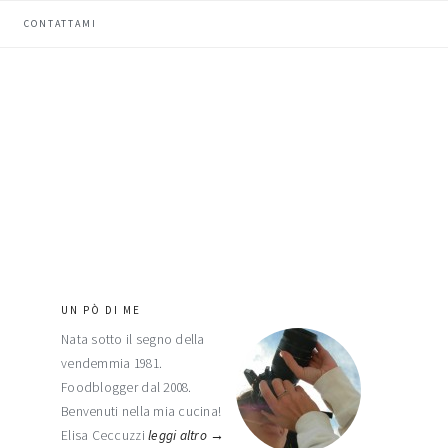
CONTATTAMI
UN PÒ DI ME
barra
Nata sotto il segno della
laterale
vendemmia 1981.
primaria
Foodblogger dal 2008.
Benvenuti nella mia cucina!
Elisa Ceccuzzi
leggi altro →