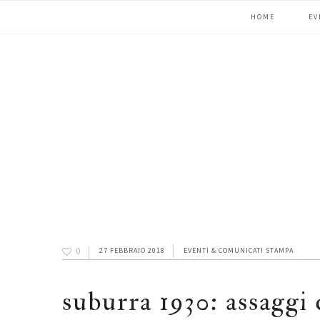
Passa
Passa
Passa
HOME
EV
alla
al
alla
navigazione
contenuto
barra
primaria
principale
laterale
primaria
0
27 FEBBRAIO 2018
EVENTI & COMUNICATI STAMPA
suburra 1930: assaggi 