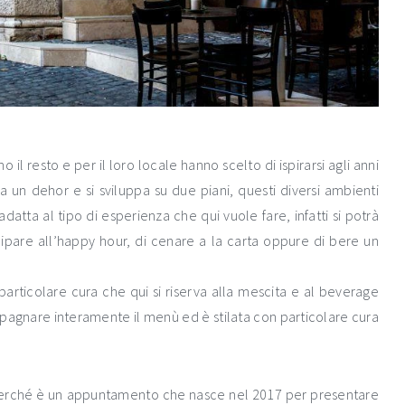
il resto e per il loro locale hanno scelto di ispirarsi agli anni
 ha un dehor e si sviluppa su due piani, questi diversi ambienti
datta al tipo di esperienza che qui vuole fare, infatti si potrà
ipare all’happy hour, di cenare a la carta oppure di bere un
particolare cura che qui si riserva alla mescita e al beverage
pagnare interamente il menù ed è stilata con particolare cura
perché è un appuntamento che nasce nel 2017 per presentare