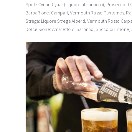
Spritz Cynar: Cynar (Liquore al carciofo), Prosecco D.O
BarbaRione: Campari, Vermouth Rosso Puntemes, Raba
Strega: Liquore Strega Alberti, Vermouth Rosso Carpa
Dolce Rione: Amaretto di Saronno, Succo di Limone, S