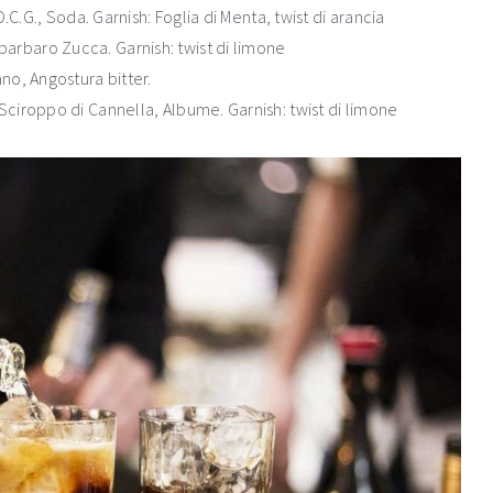
.C.G., Soda. Garnish: Foglia di Menta, twist di arancia
rbaro Zucca. Garnish: twist di limone
no, Angostura bitter.
ciroppo di Cannella, Albume. Garnish: twist di limone