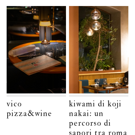
vico
kiwami di koji
pizza&wine
nakai: un
percorso di
sapori tra roma