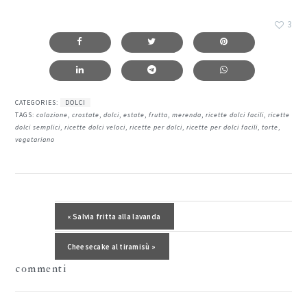
3
CATEGORIES:
DOLCI
TAGS:
colazione
,
crostate
,
dolci
,
estate
,
frutta
,
merenda
,
ricette dolci facili
,
ricette
dolci semplici
,
ricette dolci veloci
,
ricette per dolci
,
ricette per dolci facili
,
torte
,
vegetariano
interazioni
del
Post precedente:
« Salvia fritta alla lavanda
lettore
Post successivo:
Cheesecake al tiramisù »
commenti