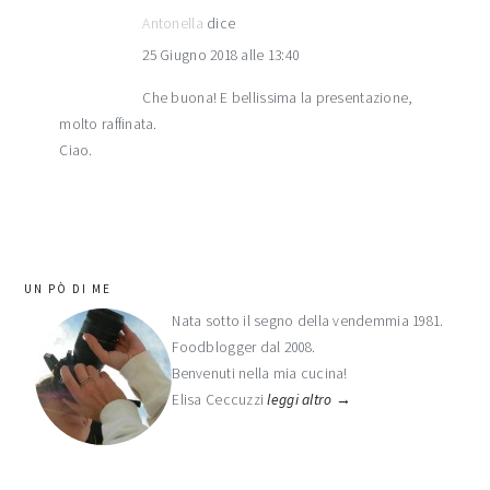
Antonella
dice
25 Giugno 2018 alle 13:40
Che buona! E bellissima la presentazione,
molto raffinata.
Ciao.
barra
UN PÒ DI ME
laterale
Nata sotto il segno della vendemmia 1981.
Foodblogger dal 2008.
primaria
Benvenuti nella mia cucina!
Elisa Ceccuzzi
leggi altro →