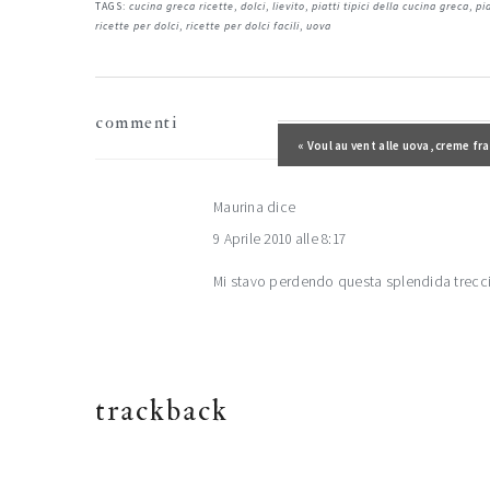
TAGS:
cucina greca ricette
,
dolci
,
lievito
,
piatti tipici della cucina greca
,
pi
ricette per dolci
,
ricette per dolci facili
,
uova
interazioni
commenti
del
Post precedente:
« Voul au vent alle uova, creme fr
lettore
Maurina
dice
9 Aprile 2010 alle 8:17
Mi stavo perdendo questa splendida trecci
trackback