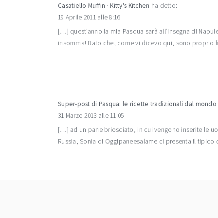
Casatiello Muffin · Kitty's Kitchen
ha detto:
19 Aprile 2011 alle 8:16
[…] quest’anno la mia Pasqua sarà all’insegna di Napule
insomma! Dato che, come vi dicevo qui, sono proprio fr
Super-post di Pasqua: le ricette tradizionali dal mondo
31 Marzo 2013 alle 11:05
[…] ad un pane briosciato, in cui vengono inserite le uov
Russia, Sonia di Oggipaneesalame ci presenta il tipico 