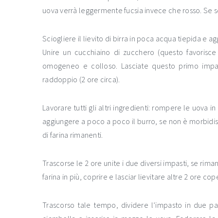
uova verrà leggermente fucsia invece che rosso. Se sc
Sciogliere il lievito di birra in poca acqua tiepida e 
Unire un cucchiaino di zucchero (questo favorisce l
omogeneo e colloso. Lasciate questo primo impas
raddoppio (2 ore circa).
Lavorare tutti gli altri ingredienti: rompere le uova 
aggiungere a poco a poco il burro, se non è morbidis
di farina rimanenti.
Trascorse le 2 ore unite i due diversi impasti, se ri
farina in più, coprire e lasciar lievitare altre 2 ore co
Trascorso tale tempo, dividere l’impasto in due part