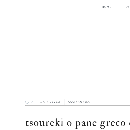
Passa
Passa
Passa
HOME
EV
alla
al
alla
navigazione
contenuto
barra
primaria
principale
laterale
primaria
2
1 APRILE 2010
CUCINA GRECA
tsoureki o pane greco