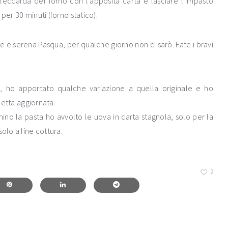
leccarda del forno con l’apposita carta e lasciare l’impasto
per 30 minuti (forno statico).
ce e serena Pasqua, per qualche giorno non ci sarò. Fate i bravi
 ho apportato qualche variazione a quella originale e ho
icetta aggiornata.
ino la pasta ho avvolto le uova in carta stagnola, solo per la
olo a fine cottura.
2