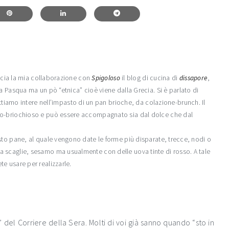
incia la mia collaborazione con
Spigoloso
il blog di cucina di
dissapore
,
a Pasqua ma un pò “etnica” cioè viene dalla Grecia. Si è parlato di
ttiamo intere nell’impasto di un pan brioche, da colazione-brunch. Il
do-briochioso e può essere accompagnato sia dal dolce che dal
sto pane, al quale vengono date le forme più disparate, trecce, nodi o
 scaglie, sesamo ma usualmente con delle uova tinte di rosso. A tale
e usare per realizzarle.
” del Corriere della Sera. Molti di voi già sanno quando “sto in