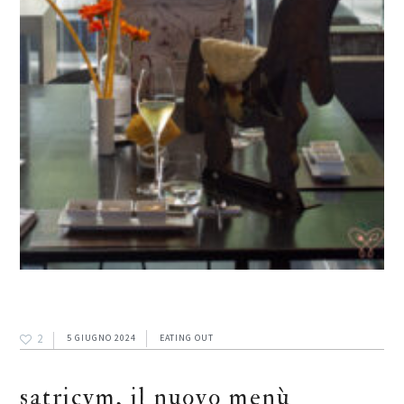
2
5 GIUGNO 2024
EATING OUT
satricvm, il nuovo menù