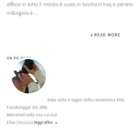
diffuso in tutto il mondo è usato in turchia in Iraq e persino
in Bulgaria è…
READ MORE
barra
UN PÒ DI ME
laterale
primaria
Nata sotto il segno della vendemmia 1981.
Foodblogger dal 2008.
Benvenuti nella mia cucina!
Elisa Ceccuzzi
leggi altro →