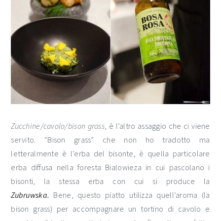
Zucchine/cavolo/bison grass
, è l’altro assaggio che ci viene
servito. “Bison grass” che non ho tradotto ma
letteralmente è l’erba del bisonte, è quella particolare
erba diffusa nella foresta Bialowieza in cui pascolano i
bisonti, la stessa erba con cui si produce la
Zubruwska.
Bene, questo piatto utilizza quell’aroma (la
bison grass) per accompagnare un tortino di cavolo e