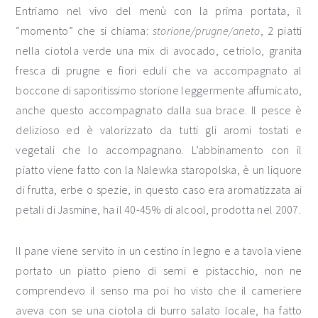
Entriamo nel vivo del menù con la prima portata, il
“momento” che si chiama:
storione/prugne/aneto
, 2 piatti
nella ciotola verde una mix di avocado, cetriolo, granita
fresca di prugne e fiori eduli che va accompagnato al
boccone di saporitissimo storione leggermente affumicato,
anche questo accompagnato dalla sua brace. Il pesce è
delizioso ed è valorizzato da tutti gli aromi tostati e
vegetali che lo accompagnano. L’abbinamento con il
piatto viene fatto con la Nalewka staropolska, è un liquore
di frutta, erbe o spezie, in questo caso era aromatizzata ai
petali di Jasmine, ha il 40-45% di alcool, prodotta nel 2007.
Il pane viene servito in un cestino in legno e a tavola viene
portato un piatto pieno di semi e pistacchio, non ne
comprendevo il senso ma poi ho visto che il cameriere
aveva con se una ciotola di burro salato locale, ha fatto