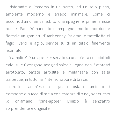
Il ristorante è immerso in un parco, ad un solo piano,
ambiente moderno e arredo minimale. Come ci
accomodiamo arriva subito champagne e prime amuse
buche: Paul Dèthune, lo champagne, molto morbido e
floreale un gran cru di Ambonnay, insieme le tartellette di
fagioli verdi e aglio, servite su di un telaio, finemente
ricamato.
Il “campfire” è un apetizer servito su una pietra con ciottoli
caldi su cui vengono adagiati spiedini legno con: flatbread
arrotolato, patate arrostite e melanzana con salsa
barbecue, in tutto ha l’intenso sapore di brace.
L’iced-tea, anch’esso dal gusto tostato-affumicato si
compone di succo di mela con essenza di pino, per questo
lo chiamano “pine-apple”. L’inizio è senz’altro
sorprendente e originale.