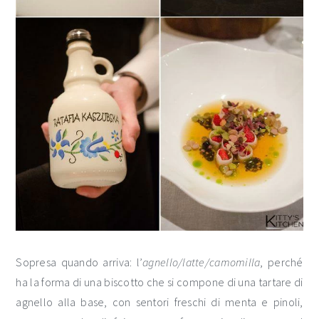
Sopresa quando arriva: l’
agnello/latte/camomilla
, perché
ha la forma di una biscotto che si compone di una tartare di
agnello alla base, con sentori freschi di menta e pinoli,