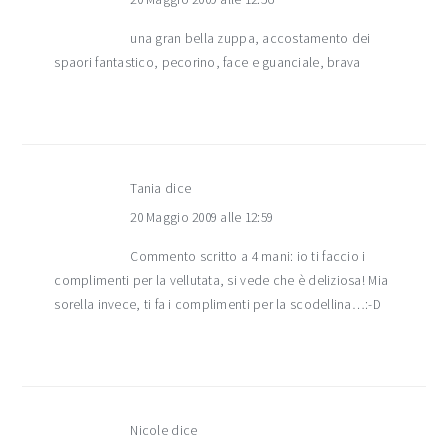
una gran bella zuppa, accostamento dei
spaori fantastico, pecorino, face e guanciale, brava
Tania
dice
20 Maggio 2009 alle 12:59
Commento scritto a 4 mani: io ti faccio i
complimenti per la vellutata, si vede che è deliziosa! Mia
sorella invece, ti fa i complimenti per la scodellina…:-D
Nicole
dice