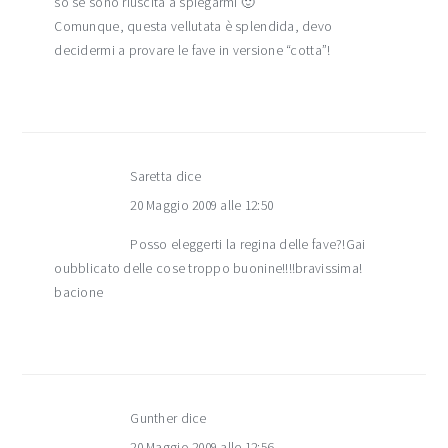
so se sono riuscita a spiegarmi 🙂
Comunque, questa vellutata è splendida, devo
decidermi a provare le fave in versione “cotta”!
Saretta
dice
20 Maggio 2009 alle 12:50
Posso eleggerti la regina delle fave?!Gai
oubblicato delle cose troppo buonine!!!!bravissima!
bacione
Gunther
dice
20 Maggio 2009 alle 12:56