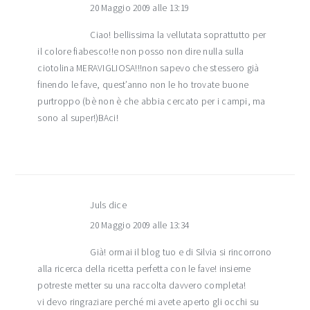
20 Maggio 2009 alle 13:19
Ciao! bellissima la vellutata soprattutto per
il colore fiabesco!!e non posso non dire nulla sulla
ciotolina MERAVIGLIOSA!!!non sapevo che stessero già
finendo le fave, quest’anno non le ho trovate buone
purtroppo (bè non è che abbia cercato per i campi, ma
sono al super!)BAci!
Juls
dice
20 Maggio 2009 alle 13:34
Già! ormai il blog tuo e di Silvia si rincorrono
alla ricerca della ricetta perfetta con le fave! insieme
potreste metter su una raccolta davvero completa!
vi devo ringraziare perché mi avete aperto gli occhi su