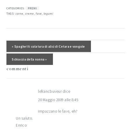
CATEGORIES:
PREMI
TAGS:
carne
,
creme
,
fave
,
legumi
interazioni
del
Post precedente:
« Spaghetti colatura di alici di Cetara e vongole
lettore
Post successivo:
Schiaccia della nonna »
commenti
lefrancbuveur
dice
20 Maggio 2009 alle 8:45
impazzano le fave, eh?
Un saluto.
Enrico