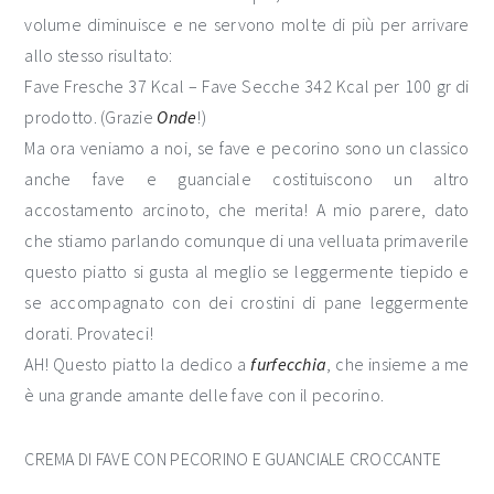
volume diminuisce e ne servono molte di più per arrivare
allo stesso risultato:
Fave Fresche 37 Kcal – Fave Secche 342 Kcal per 100 gr di
prodotto. (Grazie
Onde
!)
Ma ora veniamo a noi, se fave e pecorino sono un classico
anche fave e guanciale costituiscono un altro
accostamento arcinoto, che merita! A mio parere, dato
che stiamo parlando comunque di una velluata primaverile
questo piatto si gusta al meglio se leggermente tiepido e
se accompagnato con dei crostini di pane leggermente
dorati. Provateci!
AH! Questo piatto la dedico a
furfecchia
, che insieme a me
è una grande amante delle fave con il pecorino.
CREMA DI FAVE CON PECORINO E GUANCIALE CROCCANTE