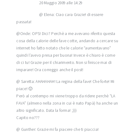
20 Maggio 2009 alle 14:29
@ Elena: Ciao cara Grazie! di essere
passata!
@Onde: OPS! Dici? Perchè a me avevano riferito questa
cosa della calorie delle fave cotte, andando a cercare su
internet ho fatto notato che le calorie “aumentavano”
quindi l’avevo presa per buona! Invece è chiaro è come
di ci tu! Grazie per il chiarimento. Non si finisce mai di
imparare! Ora correggo anche il post!
@ Saretta: AHAHAHAH! La regina della fave! Che forte! Mi
piace! 🙂
Però al contempo mi viene troppo da ridere perchè “LA
FAVA” (almeno nella zona in cui è nato Papà) ha anche un
altro significato. Data la forma! ;)))
Capito no???
@ Gunther: Grazie mi fa piacere che ti piaccia!