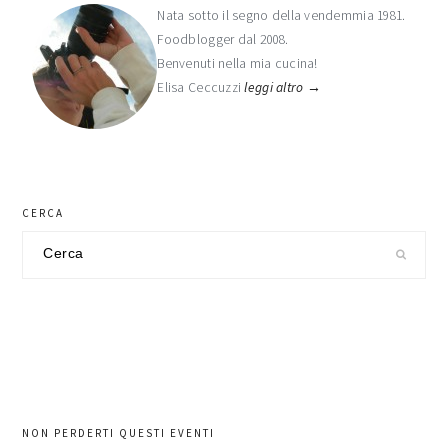
laterale
Nata sotto il segno della vendemmia 1981.
Foodblogger dal 2008.
primaria
Benvenuti nella mia cucina!
Elisa Ceccuzzi
leggi altro →
CERCA
Cerca
nel
sito
NON PERDERTI QUESTI EVENTI