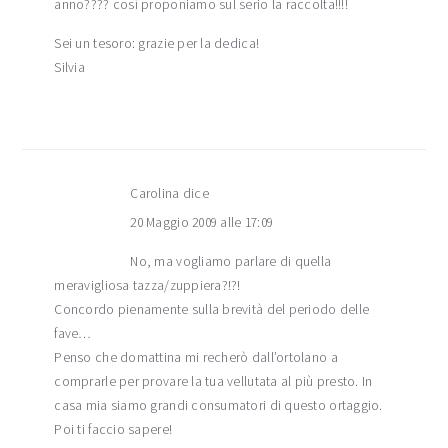
anno???? così proponiamo sul serio la raccolta!!!!
Sei un tesoro: grazie per la dedica!
Silvia
Carolina
dice
20 Maggio 2009 alle 17:09
No, ma vogliamo parlare di quella
meravigliosa tazza/zuppiera?!?!
Concordo pienamente sulla brevità del periodo delle
fave…
Penso che domattina mi recherò dall’ortolano a
comprarle per provare la tua vellutata al più presto. In
casa mia siamo grandi consumatori di questo ortaggio.
Poi ti faccio sapere!