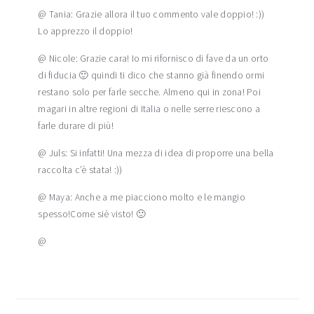
@ Tania: Grazie allora il tuo commento vale doppio! :))
Lo apprezzo il doppio!
@ Nicole: Grazie cara! Io mi rifornisco di fave da un orto
di fiducia 🙂 quindi ti dico che stanno già finendo ormi
restano solo per farle secche. Almeno qui in zona! Poi
magari in altre regioni di Italia o nelle serre riescono a
farle durare di più!
@ Juls: Si infatti! Una mezza di idea di proporre una bella
raccolta c’è stata! :))
@ Maya: Anche a me piacciono molto e le mangio
spesso!Come siè visto! 🙂
@