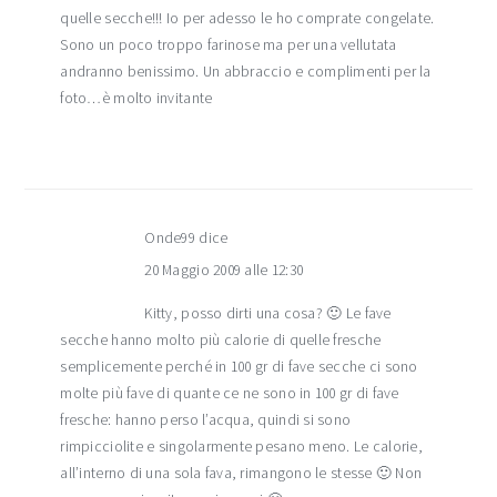
quelle secche!!! Io per adesso le ho comprate congelate.
Sono un poco troppo farinose ma per una vellutata
andranno benissimo. Un abbraccio e complimenti per la
foto…è molto invitante
Onde99
dice
20 Maggio 2009 alle 12:30
Kitty, posso dirti una cosa? 🙂 Le fave
secche hanno molto più calorie di quelle fresche
semplicemente perché in 100 gr di fave secche ci sono
molte più fave di quante ce ne sono in 100 gr di fave
fresche: hanno perso l’acqua, quindi si sono
rimpicciolite e singolarmente pesano meno. Le calorie,
all’interno di una sola fava, rimangono le stesse 🙂 Non