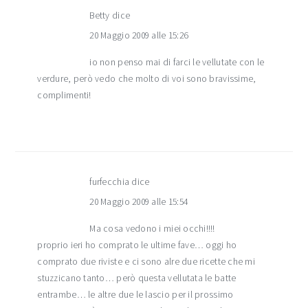
Betty
dice
20 Maggio 2009 alle 15:26
io non penso mai di farci le vellutate con le
verdure, però vedo che molto di voi sono bravissime,
complimenti!
furfecchia
dice
20 Maggio 2009 alle 15:54
Ma cosa vedono i miei occhi!!!!
proprio ieri ho comprato le ultime fave… oggi ho
comprato due riviste e ci sono alre due ricette che mi
stuzzicano tanto… però questa vellutata le batte
entrambe… le altre due le lascio per il prossimo