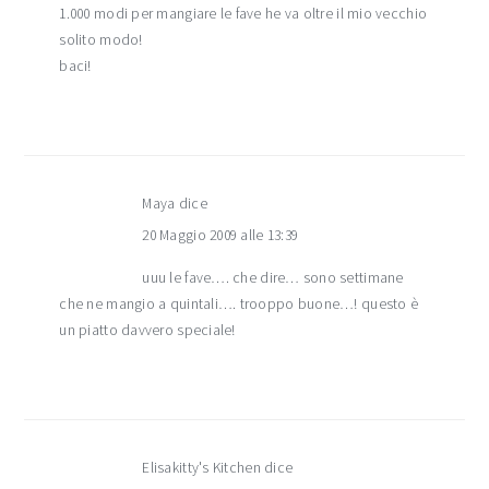
1.000 modi per mangiare le fave he va oltre il mio vecchio
solito modo!
baci!
Maya
dice
20 Maggio 2009 alle 13:39
uuu le fave…. che dire… sono settimane
che ne mangio a quintali…. trooppo buone…! questo è
un piatto davvero speciale!
Elisakitty's Kitchen
dice