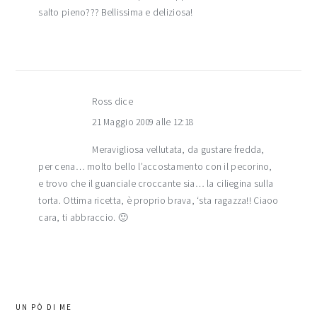
salto pieno??? Bellissima e deliziosa!
Ross
dice
21 Maggio 2009 alle 12:18
Meravigliosa vellutata, da gustare fredda,
per cena… molto bello l’accostamento con il pecorino,
e trovo che il guanciale croccante sia… la ciliegina sulla
torta. Ottima ricetta, è proprio brava, ‘sta ragazza!! Ciaoo
cara, ti abbraccio. 🙂
barra
UN PÒ DI ME