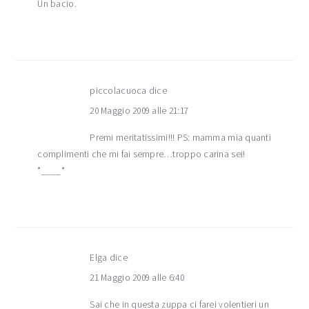
Un bacio.
piccolacuoca
dice
20 Maggio 2009 alle 21:17
Premi meritatissimi!!! PS: mamma mia quanti
complimenti che mi fai sempre…troppo carina sei!
*____*
Elga
dice
21 Maggio 2009 alle 6:40
Sai che in questa zuppa ci farei volentieri un