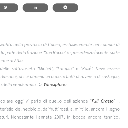
sentita nella provincia di Cuneo, esclusivamente nei comuni di
e la parte della frazione “San Rocco” in precedenza facente parte
mune di Alba.
delle sottovarietà “Michet”, “Lampia” e “Rosè”. Deve essere
ue anni, di cui almeno un anno in botti di rovere o di castagno,
llo della vendemmia.
Da
Winexplorer
icolare oggi vi parlo di quello dell’azienda “
F.lli Grasso
” il
teristici del nebbiolo, dai frutti rossi, al mirtillo, ancora il legno
 maturi. Nonostante l’annata 2007, in bocca ancora tannico,