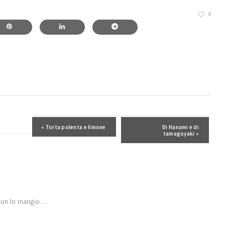
4
Post precedente:
« Torta polenta e limone
Post successivo:
Di Hanami e di
tamagoyaki »
o non lo mangio…