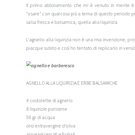
Il primo abbinamento che mi è venuto in mente è s
“osare” con qualcosa più a tema di questo periodo p
salsa fresca e balsamica, quella alla liquirizia.
L’agnello alla liquirizia non è una mia invenzione, pr
piacque subito e così ho tentato di replicarlo in versi
AGNELLO ALLA LIQUIRIZIA E ERBE BALSAMICHE
4 costolette di agnello
8 liquirizie purissime
50 gr di acqua
olio extravergine d’oliva
asparagi lessati e frullati