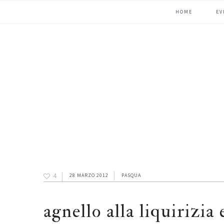
Passa
Passa
Passa
HOME
EV
alla
al
alla
navigazione
contenuto
barra
primaria
principale
laterale
primaria
4
28 MARZO 2012
PASQUA
agnello alla liquirizia