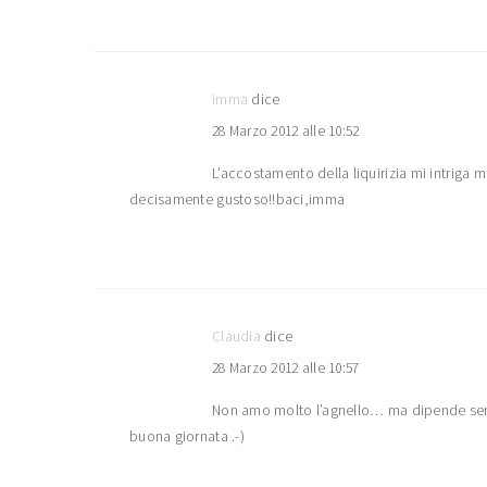
imma
dice
28 Marzo 2012 alle 10:52
L’accostamento della liquirizia mi intriga 
decisamente gustoso!!baci,imma
Claudia
dice
28 Marzo 2012 alle 10:57
Non amo molto l’agnello… ma dipende semrp
buona giornata .-)