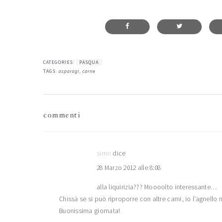
CATEGORIES:
PASQUA
TAGS:
asparagi
,
carne
interazioni
commenti
del
lettore
simo
dice
28 Marzo 2012 alle 8:08
alla liquirizia??? Moooolto interessante…
Chissà se si può riproporre con altre carni, io l’agnell
Buonissima giornata!