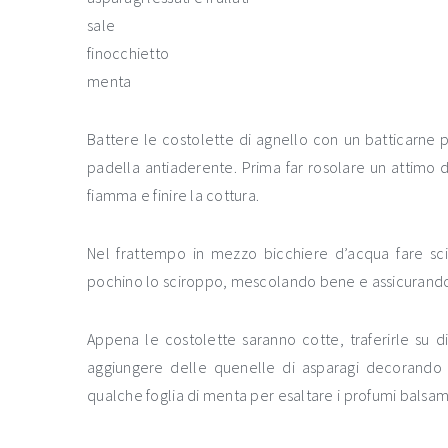
sale
finocchietto
menta
Battere le costolette di agnello con un batticarne p
padella antiaderente. Prima far rosolare un attimo 
fiamma e finire la cottura.
Nel frattempo in mezzo bicchiere d’acqua fare sciog
pochino lo sciroppo, mescolando bene e assicurandov
Appena le costolette saranno cotte, traferirle su di
aggiungere delle quenelle di asparagi decorando co
qualche foglia di menta per esaltare i profumi balsami