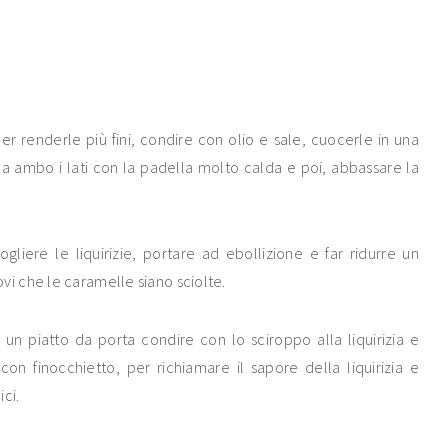
er renderle più fini, condire con olio e sale, cuocerle in una
da ambo i lati con la padella molto calda e poi, abbassare la
liere le liquirizie, portare ad ebollizione e far ridurre un
i che le caramelle siano sciolte.
 un piatto da porta condire con lo sciroppo alla liquirizia e
n finocchietto, per richiamare il sapore della liquirizia e
ci.