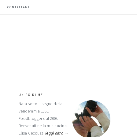
CONTATTAMI
UN PÒ DI ME
barra
Nata sotto il segno della
laterale
vendemmia 1981.
primaria
Foodblogger dal 2008.
Benvenuti nella mia cucina!
Elisa Ceccuzzi
leggi altro →