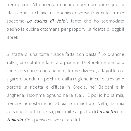
per i picnic. Alla ricerca di un idea per riproporre questo
classicone in chiave un pochino diversa è venuta in mio
soccorso
La cucina di Vefa
“, tanto che ho scomodato
pesino la cucina ottomana per proporvi la ricetta di oggi: il
Börek.
Si tratta di una torta rustica fatta con pasta fillo o anche
Yufka, arrotolata e farcita a piacere. Di Börek ne esistono
varie versioni e sono anche di forme diverse, a fagotto o a
sigaro dipende un pochino dalla regione in cui ci troviamo
perché la ricetta è diffusa in Grecia, nei Balcani e in
Ungheria, insomma ognuno ha la sua… E poi io ho la mia,
perché nonostante io abbia scimmiottato Vefa, la mia
versione è tutta diversa, più simile a quella di
Cavoletto
e di
Vaniglia
. Così penso di aver citato tutti.