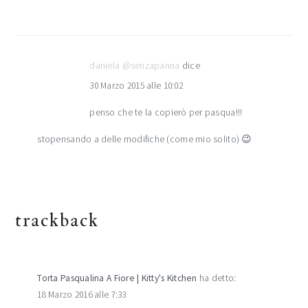
daniela @senzapanna
dice
30 Marzo 2015 alle 10:02
penso che te la copierò per pasqua!!!
stopensando a delle modifiche (come mio solito) 😉
trackback
Torta Pasqualina A Fiore | Kitty's Kitchen
ha detto:
18 Marzo 2016 alle 7:33