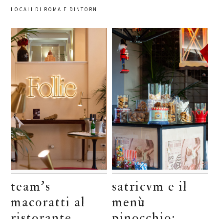
LOCALI DI ROMA E DINTORNI
team’s
satricvm e il
macoratti al
menù
ristorante
pinocchio: