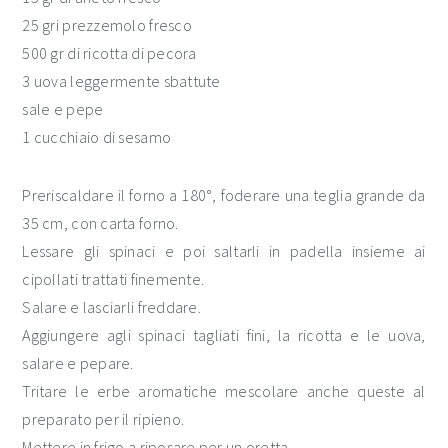
25 gri prezzemolo fresco
500 gr di ricotta di pecora
3 uova leggermente sbattute
sale e pepe
1 cucchiaio di sesamo
Preriscaldare il forno a 180°, foderare una teglia grande da
35 cm, con carta forno.
Lessare gli spinaci e poi saltarli in padella insieme ai
cipollati trattati finemente.
Salare e lasciarli freddare.
Aggiungere agli spinaci tagliati fini, la ricotta e le uova,
salare e pepare.
Tritare le erbe aromatiche mescolare anche queste al
preparato per il ripieno.
Mettere in frigo a riposare per un oretta.