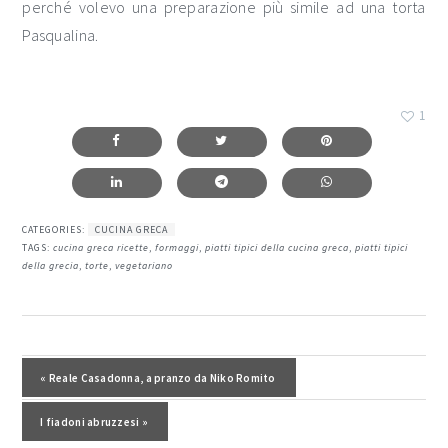
perché volevo una preparazione più simile ad una torta
Pasqualina.
1
CATEGORIES:
CUCINA GRECA
TAGS:
cucina greca ricette
,
formaggi
,
piatti tipici della cucina greca
,
piatti tipici
della grecia
,
torte
,
vegetariano
interazioni
del
Post precedente:
« Reale Casadonna, a pranzo da Niko Romito
lettore
Post successivo:
I fiadoni abruzzesi »