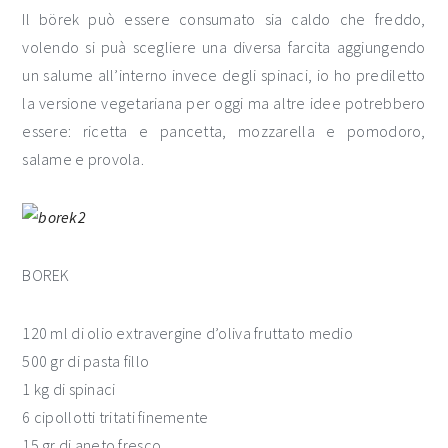
Il börek può essere consumato sia caldo che freddo,
volendo si puà scegliere una diversa farcita aggiungendo
un salume all’interno invece degli spinaci, io ho prediletto
la versione vegetariana per oggi ma altre idee potrebbero
essere: ricetta e pancetta, mozzarella e pomodoro,
salame e provola.
BOREK
120 ml di olio extravergine d’oliva fruttato medio
500 gr di pasta fillo
1 kg di spinaci
6 cipollotti tritati finemente
15 gr di aneto fresco