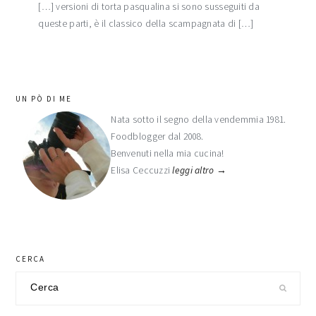
[…] versioni di torta pasqualina si sono susseguiti da
queste parti, è il classico della scampagnata di […]
barra
UN PÒ DI ME
laterale
Nata sotto il segno della vendemmia 1981.
Foodblogger dal 2008.
primaria
Benvenuti nella mia cucina!
Elisa Ceccuzzi
leggi altro →
CERCA
Cerca
nel
sito