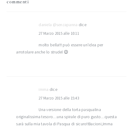
commenti
daniela @senzapanna
dice
27 Marzo 2015 alle 10:11
molto bella!!! può essere un’idea per
arrotolare anche lo strudel 😉
imma
dice
27 Marzo 2015 alle 15:43
Una versione della torta pasqualina
originalissima tesoro…una spirale di puro gusto…questa
sarà sulla mia tavola di Pasqua di sicuro!!Bacioni,Imma