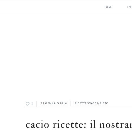
Passa
Passa
Passa
HOME
EV
alla
al
alla
navigazione
contenuto
barra
primaria
principale
laterale
primaria
1
22 GENNAIO 2014
RICETTE/VIAGGI/RISTO
cacio ricette: il nostra