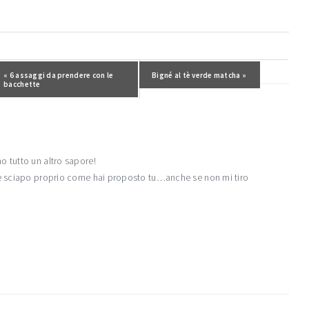
Post precedente:
« 6 assaggi da prendere con le
Post successivo:
Bigné al tè verde matcha »
bacchette
o tutto un altro sapore!
ne sciapo proprio come hai proposto tu…anche se non mi tiro