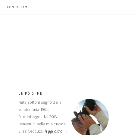
CONTATTAMI
UN PÒ DI ME
barra
Nata sotto il segno della
laterale
vendemmia 1981.
primaria
Foodblogger dal 2008.
Benvenuti nella mia cucina!
Elisa Ceccuzzi
leggi altro →