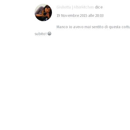
Giulietta | Alterkitchen
dice
19 Novembre 2015 alle 20:03
Manco io avevo mai sentito di questa cottur
subito! 😀