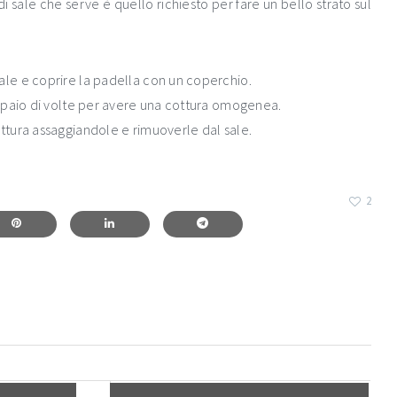
 di sale che serve è quello richiesto per fare un bello strato sul
le e coprire la padella con un coperchio.
 paio di volte per avere una cottura omogenea.
tura assaggiandole e rimuoverle dal sale.
2