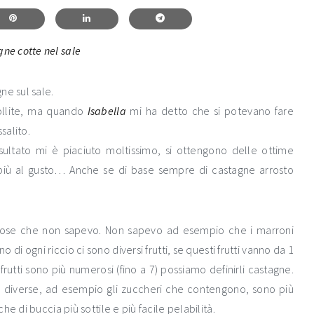
ne sul sale.
ollite, ma quando
Isabella
mi ha detto che si potevano fare
salito.
isultato mi è piaciuto moltissimo, si ottengono delle ottime
n più al gusto… Anche se di base sempre di castagne arrosto
 cose che non sapevo. Non sapevo ad esempio che i marroni
o di ogni riccio ci sono diversi frutti, se questi frutti vanno da 1
rutti sono più numerosi (fino a 7) possiamo definirli castagne.
n diverse, ad esempio gli zuccheri che contengono, sono più
e di buccia più sottile e più facile pelabilità.