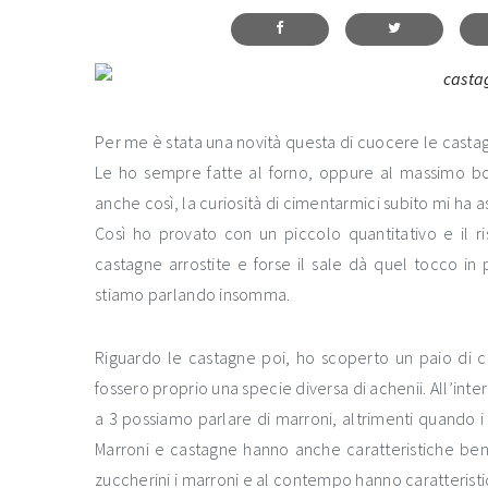
Per me è stata una novità questa di cuocere le castag
Le ho sempre fatte al forno, oppure al massimo b
anche così, la curiosità di cimentarmici subito mi ha as
Così ho provato con un piccolo quantitativo e il r
castagne arrostite e forse il sale dà quel tocco i
stiamo parlando insomma.
Riguardo le castagne poi, ho scoperto un paio di
fossero proprio una specie diversa di achenii. All’intern
a 3 possiamo parlare di marroni, altrimenti quando i f
Marroni e castagne hanno anche caratteristiche be
zuccherini i marroni e al contempo hanno caratteristich