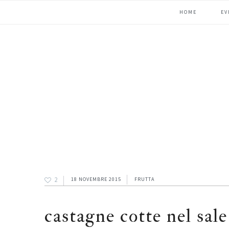
Passa
Passa
Passa
HOME
EV
alla
al
alla
navigazione
contenuto
barra
primaria
principale
laterale
primaria
2
18 NOVEMBRE 2015
FRUTTA
castagne cotte nel sale