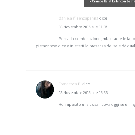
Post precedente:
« Ciambella al kefir con tè m
lettore
daniela @senzapanna
dice
18 Novembre 2015 alle 11:07
Pensa la combinazione, mia madre le fa boll
piemontese dice e in effetti la presenza del sale dà qua
Francesca P.
dice
18 Novembre 2015 alle 15:56
Ho imparato una cosa nuova oggi su un in