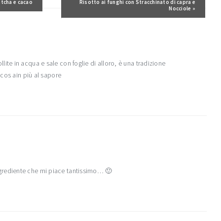
atcha e cacao
Post successivo:
Risotto ai funghi con Stracchinato di capra e
Nocciole »
ite in acqua e sale con foglie di alloro, è una tradizione
lcos ain più al sapore
grediente che mi piace tantissimo… 🙂