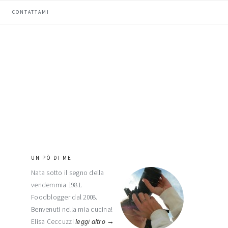
CONTATTAMI
UN PÒ DI ME
barra
Nata sotto il segno della
laterale
vendemmia 1981.
primaria
Foodblogger dal 2008.
Benvenuti nella mia cucina!
Elisa Ceccuzzi
leggi altro →