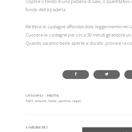
Coprire il fondo di una padella di sale, il quantitativo
fondo della padella.
Mettere le castagne affondandole leggermente nel sa
Cuocere le castagne per circa 30 minuti girandole un
Quando saranno belle aperte e dorate, provare la cot
CATEGORIES:
FRUTTA
TAGS:
autunno
,
frutta
,
spuntino
,
vegan
interazioni
commenti
del