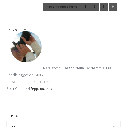
…
Pagine interim omesse
«
pagina precedente
1
7
8
9
Vai alla pagina
Vai alla
Vai alla
Vai
Vai alla
pagina
pagina
alla
pagina
barra
UN PÒ DI ME
laterale
primaria
Nata sotto il segno della vendemmia 1981.
Foodblogger dal 2008.
Benvenuti nella mia cucina!
Elisa Ceccuzzi
leggi altro →
CERCA
Cerca