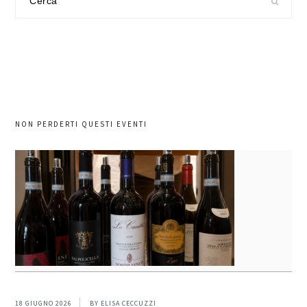
nel
sito
NON PERDERTI QUESTI EVENTI
18 GIUGNO 2026
BY
ELISA CECCUZZI