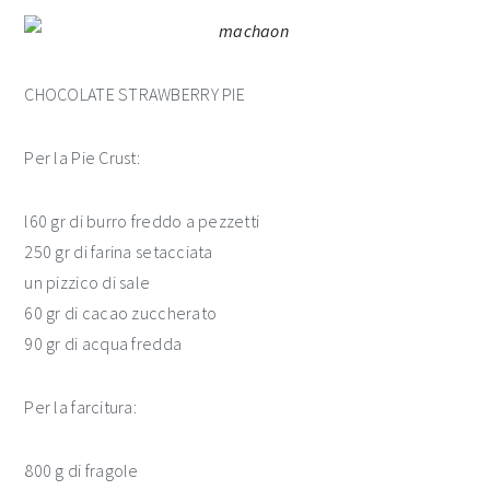
CHOCOLATE STRAWBERRY PIE
Per la Pie Crust:
l60 gr di burro freddo a pezzetti
250 gr di farina setacciata
un pizzico di sale
60 gr di cacao zuccherato
90 gr di acqua fredda
Per la farcitura:
800 g di fragole