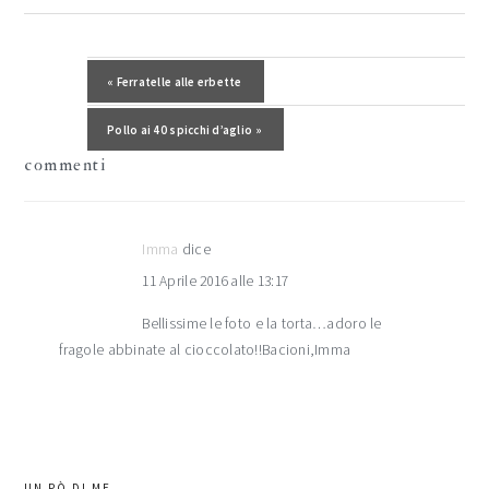
interazioni
del
Post precedente:
« Ferratelle alle erbette
lettore
Post successivo:
Pollo ai 40 spicchi d’aglio »
commenti
Imma
dice
11 Aprile 2016 alle 13:17
Bellissime le foto e la torta…adoro le
fragole abbinate al cioccolato!!Bacioni,Imma
barra
UN PÒ DI ME