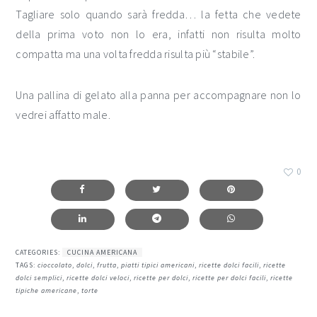
Tagliare solo quando sarà fredda… la fetta che vedete
della prima voto non lo era, infatti non risulta molto
compatta ma una volta fredda risulta più “stabile”.
Una pallina di gelato alla panna per accompagnare non lo
vedrei affatto male.
0
CATEGORIES:
CUCINA AMERICANA
TAGS:
cioccolato
,
dolci
,
frutta
,
piatti tipici americani
,
ricette dolci facili
,
ricette
dolci semplici
,
ricette dolci veloci
,
ricette per dolci
,
ricette per dolci facili
,
ricette
tipiche americane
,
torte