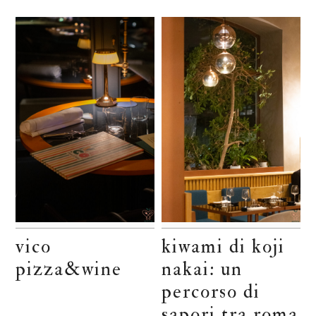
vico
kiwami di koji
pizza&wine
nakai: un
percorso di
sapori tra roma