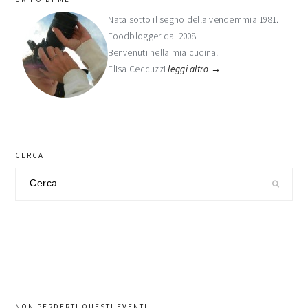
laterale
Nata sotto il segno della vendemmia 1981.
Foodblogger dal 2008.
primaria
Benvenuti nella mia cucina!
Elisa Ceccuzzi
leggi altro →
CERCA
Cerca
nel
sito
NON PERDERTI QUESTI EVENTI