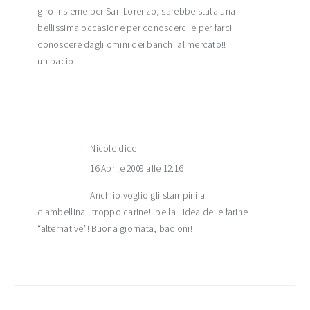
giro insieme per San Lorenzo, sarebbe stata una
bellissima occasione per conoscerci e per farci
conoscere dagli omini dei banchi al mercato!!
un bacio
Nicole
dice
16 Aprile 2009 alle 12:16
Anch’io voglio gli stampini a
ciambellina!!!troppo carine!! bella l’idea delle farine
“alternative”! Buona giornata, bacioni!