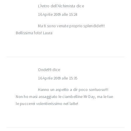
L'Antro dell'Alchimista
dice
16 Aprile 2009 alle 15:24
Ma ti sono venute proprio splendide!!!!
Bellissima foto! Laura
Onde99
dice
16 Aprile 2009 alle 15:35
Hanno un aspetto a dir poco sontuoso!!!
Non ho masi assaggiato le ciambelline Mr Day, ma le tue
le puccerei volentierissimo nel latte!