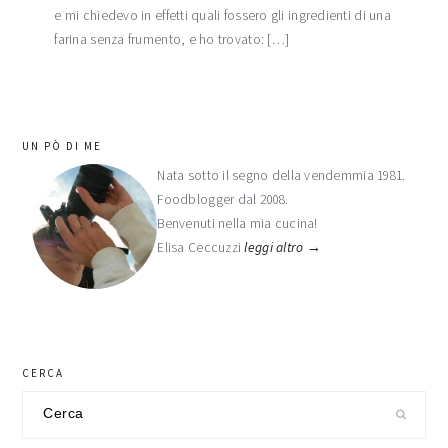
e mi chiedevo in effetti quali fossero gli ingredienti di una
farina senza frumento, e ho trovato: […]
barra
UN PÒ DI ME
laterale
Nata sotto il segno della vendemmia 1981.
Foodblogger dal 2008.
primaria
Benvenuti nella mia cucina!
Elisa Ceccuzzi
leggi altro →
CERCA
Cerca
nel