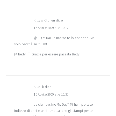
Kitty's Kitchen
dice
16 Aprile 2009 alle 10:12
@ Elga: Dai un morso te lo concedo! Ma
solo perchè sei tu eh!
@ Betty: ;)) Grazie per essere passata Betty!
Aiuolik
dice
16 Aprile 2009 alle 10:35
Le ciambelline Mr. Day? Mi hai riportato
indietro di anni e anni…ma sai che gli stampi per le