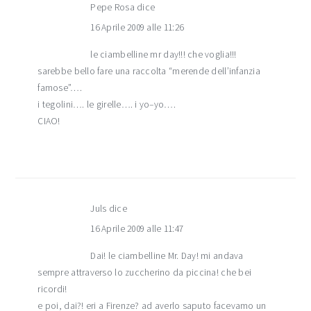
Pepe Rosa
dice
16 Aprile 2009 alle 11:26
le ciambelline mr day!!! che voglia!!!
sarebbe bello fare una raccolta “merende dell’infanzia
famose”….
i tegolini…. le girelle…. i yo–yo….
CIAO!
Juls
dice
16 Aprile 2009 alle 11:47
Dai! le ciambelline Mr. Day! mi andava
sempre attraverso lo zuccherino da piccina! che bei
ricordi!
e poi, dai?! eri a Firenze? ad averlo saputo facevamo un