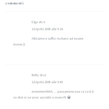
commenti
Elga
dice
16 Aprile 2009 alle 9:36
Altissime e soffici invitano ad essere
morse:))
Betty
dice
16 Aprile 2009 alle 9:49
mmmmmhhhh…. passamene una va così ti
so dire io se sono asciutte o meno!!!! 😀