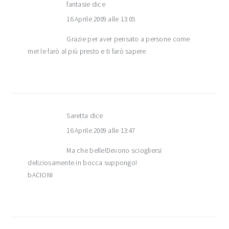
fantasie
dice
16 Aprile 2009 alle 13:05
Grazie per aver pensato a persone come
me! le farò al più presto e ti farò sapere
Saretta
dice
16 Aprile 2009 alle 13:47
Ma che belle!Devono sciogliersi
deliziosamente in bocca suppongo!
bACIONI