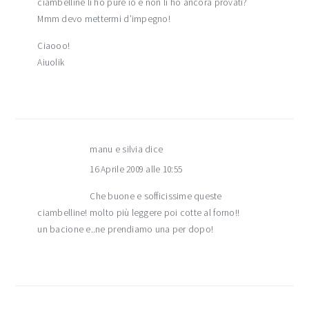
ciambelline li ho pure io e non li ho ancora provati?
Mmm devo mettermi d’impegno!
Ciaooo!
Aiuolik
manu e silvia
dice
16 Aprile 2009 alle 10:55
Che buone e sofficissime queste
ciambelline! molto più leggere poi cotte al forno!!
un bacione e..ne prendiamo una per dopo!