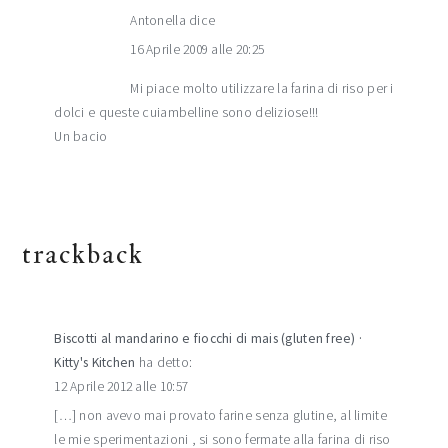
Antonella
dice
16 Aprile 2009 alle 20:25
Mi piace molto utilizzare la farina di riso per i
dolci e queste cuiambelline sono deliziose!!!
Un bacio
trackback
Biscotti al mandarino e fiocchi di mais (gluten free) ·
Kitty's Kitchen
ha detto:
12 Aprile 2012 alle 10:57
[…] non avevo mai provato farine senza glutine, al limite
le mie sperimentazioni , si sono fermate alla farina di riso