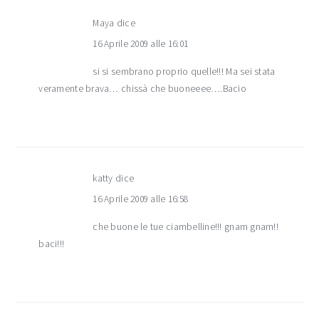
Maya
dice
16 Aprile 2009 alle 16:01
si si sembrano proprio quelle!!! Ma sei stata
veramente brava… chissà che buoneeee….Bacio
katty
dice
16 Aprile 2009 alle 16:58
che buone le tue ciambelline!!! gnam gnam!!
baci!!!