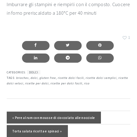
Imburrare gli stampini e riempirli con il composto. Cuocere
in forno preriscaldato a 180°C per 40 minuti
1
CATEGORIES:
DOLCI
TAGS:
brioches
,
dolci
,
gluten free
,
ricette dolci facili
,
ricette dolci semplici
,
ricette
dolci veloci
,
ricette per dolci
,
ricette per dolci facili
,
riso
interazioni
del
Post precedente:
« Pere al rum con mousse di cioccolato alle nocciole
lettore
Post successivo:
Torta salata ricotta e spinaci »