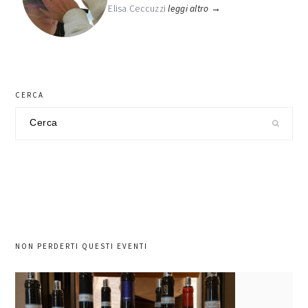
Elisa Ceccuzzi
leggi altro →
CERCA
Cerca
nel
sito
NON PERDERTI QUESTI EVENTI