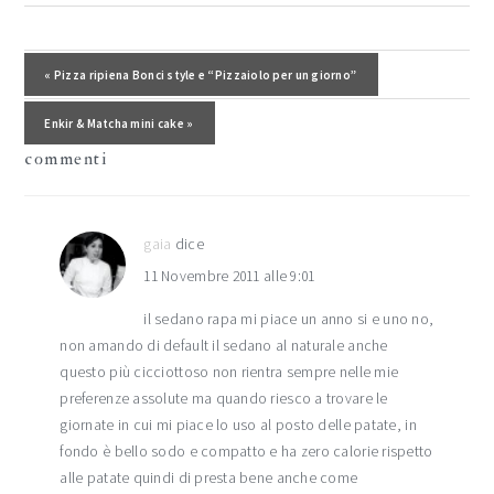
interazioni
del
Post precedente:
« Pizza ripiena Bonci style e “Pizzaiolo per un giorno”
lettore
Post successivo:
Enkir & Matcha mini cake »
commenti
gaia
dice
11 Novembre 2011 alle 9:01
il sedano rapa mi piace un anno si e uno no,
non amando di default il sedano al naturale anche
questo più cicciottoso non rientra sempre nelle mie
preferenze assolute ma quando riesco a trovare le
giornate in cui mi piace lo uso al posto delle patate, in
fondo è bello sodo e compatto e ha zero calorie rispetto
alle patate quindi di presta bene anche come