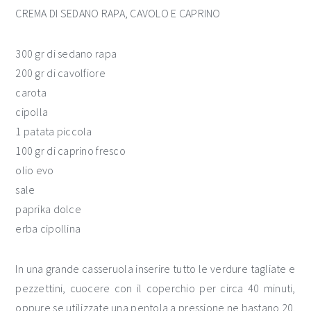
CREMA DI SEDANO RAPA, CAVOLO E CAPRINO
300 gr di sedano rapa
200 gr di cavolfiore
carota
cipolla
1 patata piccola
100 gr di caprino fresco
olio evo
sale
paprika dolce
erba cipollina
In una grande casseruola inserire tutto le verdure tagliate e
pezzettini, cuocere con il coperchio per circa 40 minuti,
oppure se utilizzate una pentola a pressione ne bastano 20.