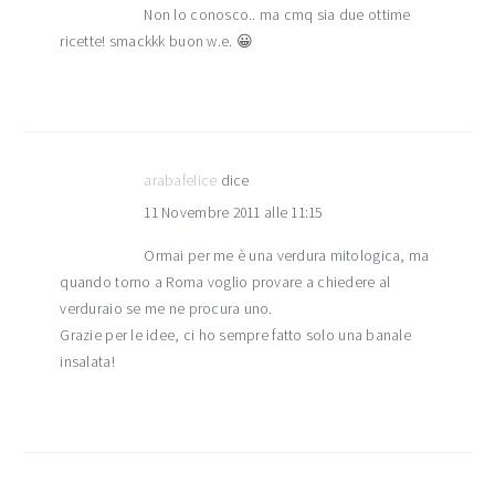
Non lo conosco.. ma cmq sia due ottime
ricette! smackkk buon w.e. 😀
arabafelice
dice
11 Novembre 2011 alle 11:15
Ormai per me è una verdura mitologica, ma
quando torno a Roma voglio provare a chiedere al
verduraio se me ne procura uno.
Grazie per le idee, ci ho sempre fatto solo una banale
insalata!