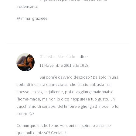
addensante
@imma: grazieee!
Giulietta | Alterkitchen
dice
11 Novembre 2011 alle 10:23
Sai com’è davvero delizioso? Da solo in una
sorta di insalata capricciosa, che faccio abbastanza
spesso. Lo tagli a julienne, poi ci aggiungi maionnaise
(home-made, ma non lo dico neppure) a tuo gusto, un
cucchiaino di senape, del limone e gherigli di noce. Io lo
adoro! 🙂
Comunque anche le tue versioni mi ispirano assai.. e
quei puff di pizza?! Geniali!!!