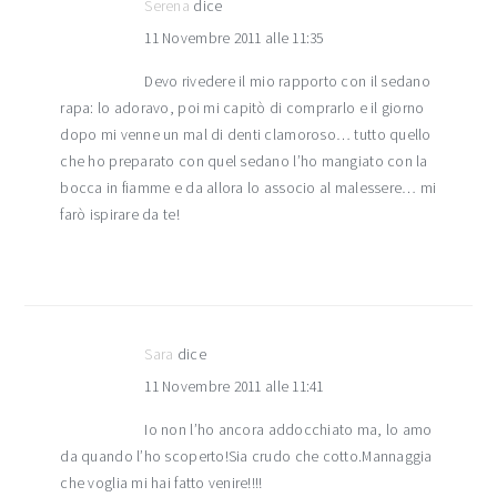
Serena
dice
11 Novembre 2011 alle 11:35
Devo rivedere il mio rapporto con il sedano
rapa: lo adoravo, poi mi capitò di comprarlo e il giorno
dopo mi venne un mal di denti clamoroso… tutto quello
che ho preparato con quel sedano l’ho mangiato con la
bocca in fiamme e da allora lo associo al malessere… mi
farò ispirare da te!
Sara
dice
11 Novembre 2011 alle 11:41
Io non l’ho ancora addocchiato ma, lo amo
da quando l’ho scoperto!Sia crudo che cotto.Mannaggia
che voglia mi hai fatto venire!!!!