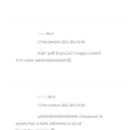
Tery
dice
11 Novembre 2011 alle 10:34
Daiii i puff di piazza?? troppo carini!!!
Te li copio subitissimamente! 🙂
babs
dice
11 Novembre 2011 alle 10:34
ahhhhhhhhhhhhhhhhhh s’innamorò di
queste foto e della vellutatina in tazza!