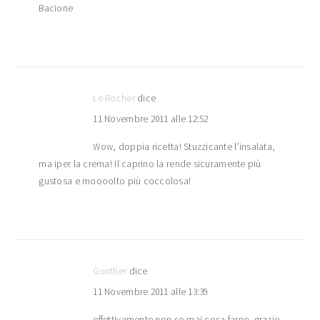
Bacione
Le Rocher
dice
11 Novembre 2011 alle 12:52
Wow, doppia ricetta! Stuzzicante l’insalata,
ma iper la crema! Il caprino la rende sicuramente più
gustosa e moooolto più coccolosa!
Gunther
dice
11 Novembre 2011 alle 13:39
effettivamente non so mai cosa farne, grazie