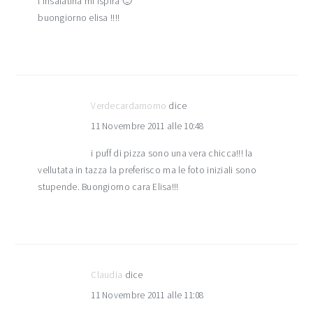
l’insalatina mi ispira 🙂
buongiorno elisa !!!!
Verdecardamomo
dice
11 Novembre 2011 alle 10:48
i puff di pizza sono una vera chicca!!! la
vellutata in tazza la preferisco ma le foto iniziali sono
stupende. Buongiorno cara Elisa!!!
Claudia
dice
11 Novembre 2011 alle 11:08