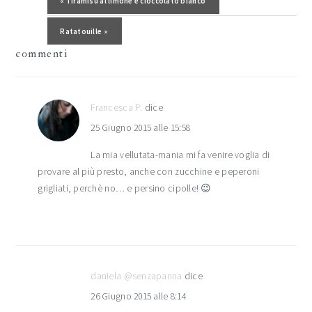
Post precedente:
« Tiramisù al limone e cioccolato bianco
lettore
Post successivo:
Ratatouille »
commenti
Francesca P.
dice
25 Giugno 2015 alle 15:58
La mia vellutata-mania mi fa venire voglia di
provare al più presto, anche con zucchine e peperoni
grigliati, perchè no… e persino cipolle! 😉
daniela @senzapanna
dice
26 Giugno 2015 alle 8:14