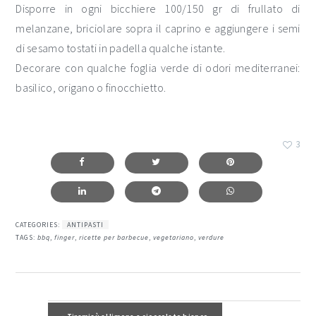
Disporre in ogni bicchiere 100/150 gr di frullato di
melanzane, briciolare sopra il caprino e aggiungere i semi
di sesamo tostati in padella qualche istante.
Decorare con qualche foglia verde di odori mediterranei:
basilico, origano o finocchietto.
3
CATEGORIES:
ANTIPASTI
TAGS:
bbq
,
finger
,
ricette per barbecue
,
vegetariano
,
verdure
interazioni
del