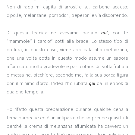
Non di rado mi capita di arrostire sul carbone acceso:
cipolle, melanzane, pomodori, peperoni e via discorrendo.
Di questa tecnica ne avevamo parlato
qui
, con le
“mammole” i carciofi cotti alla brace. Lo stesso tipo di
cottura, in questo caso, viene applicata alla melanzana,
che una volta cotta in questo modo assume un sapore
affumicato molto gradevole e particolare. Un volta frullata
e messa nel bicchiere, secondo me, fa la sua porca figura
con il minimo sforzo. L’idea l’ho rubata
qui
da un ebook di
qualche tempo fa.
Ho rifatto questa preparazione durante qualche cena a
tema barbecue ed è un antipasto che sorprende quasi tutti
perché la crema di melanzana affumicata ha davvero un
gusto che non ti aspetti. Può essere preparato in anticipo e