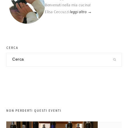
primaria
Benvenuti nella mia cucina!
Elisa Ceccuzzi
leggi altro →
CERCA
Cerca
nel
sito
NON PERDERTI QUESTI EVENTI