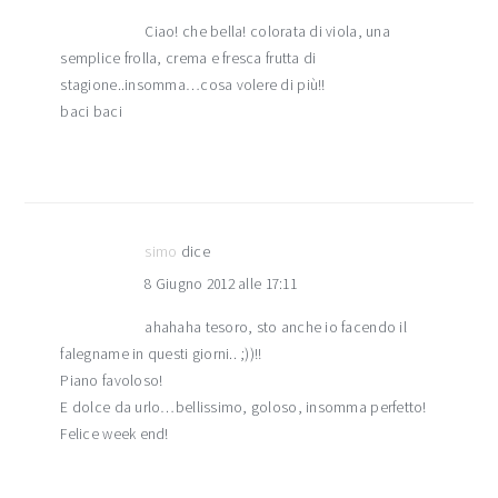
Ciao! che bella! colorata di viola, una
semplice frolla, crema e fresca frutta di
stagione..insomma…cosa volere di più!!
baci baci
simo
dice
8 Giugno 2012 alle 17:11
ahahaha tesoro, sto anche io facendo il
falegname in questi giorni.. ;))!!
Piano favoloso!
E dolce da urlo…bellissimo, goloso, insomma perfetto!
Felice week end!