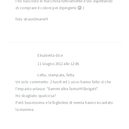
l’ho nascosto in macchina furtivamente e sto aspettando
di comprare il colore per dipingerlo 😉 )
foto straordinarie!!!
Elisabetta
dice
11 Giugno 2012 alle 12:06
Letta, stampata, fatta.
Un solo commento: 2 tuorli ed 1 uovo hanno fatto sì che
l’impasto urlasse: “Dammi altra farina!!!!Sbrigati!”.
Ho sbagliato qualcosa?
Però buonissima e le foglioline di menta hanno incantato
la mamma.