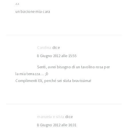
^^
un bacione mia cara
Carolina
dice
8 Giugno 2012 alle 15:55
Senti, avrei bisogno di un tavolino rosa per
la mia terrazza… ;D
Complimenti Eli, perché sei stata bravissima!
manuela e silvia
dice
8 Giugno 2012 alle 16:31