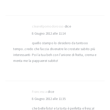
cleareIlpomodorosso
dice
8 Giugno 2012 alle 11:14
quello stampo lo desidero da tantooo
tempo..credo che faccia divenatre le crostate subito più
interessanti- Poi la tua beh con l’unione di frutta, crema e
menta me la pappaerei subito!
Francesca
dice
8 Giugno 2012 alle 11:35
che belle foto! e la torta è perfetta e fresca!