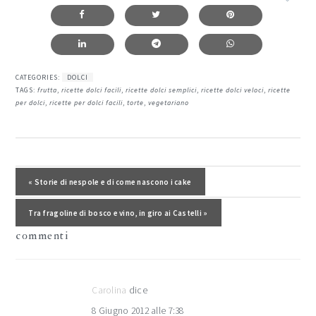
CATEGORIES:
DOLCI
TAGS:
frutta
,
ricette dolci facili
,
ricette dolci semplici
,
ricette dolci veloci
,
ricette
per dolci
,
ricette per dolci facili
,
torte
,
vegetariano
interazioni
del
Post precedente:
« Storie di nespole e di come nascono i cake
lettore
Post successivo:
Tra fragoline di bosco e vino, in giro ai Castelli »
commenti
Carolina
dice
8 Giugno 2012 alle 7:38