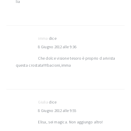
lia
imma
dice
8 Giugno 2012 alle 9:36
Che dolce visione tesoro è proprio d arivista
questa crostata!!!!bacioni,imma
Giulia
dice
8 Giugno 2012 alle 9:55
Elisa, sei magica. Non aggiungo altro!