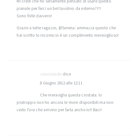
Mi credi che ho seriamente pensato di usare questo
pianale per farci un bel tavolino da esterno?!?!
Sono folle davvero!
Grazie a tutte ragazze, @Serena: ammazza questo che
hai scritto lo incornicio è un complimento meraviglioso!
zonzolando
dice
8 Giugno 2012 alle 12:11
Che meraviglia questa crostata. Io
prutroppo non ho ancora le more disponibili ma non
vedo l’ora che arrivino per farla anche io!! Baci!