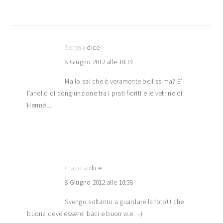
Serena
dice
8 Giugno 2012 alle 10:19
Ma lo sai che è veramente bellissima? E’
l’anello di congiunzione tra i prati fioriti e le vetrine di
Hermé…
Claudia
dice
8 Giugno 2012 alle 10:38
Svengo soltanto a guardare la foto!!! che
buona deve essere! baci e buon w.e. .-)