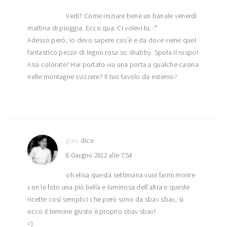
Vedi? Come iniziare bene un banale venerdì
mattina di pioggia. Ecco qua. Ci volevi tu. :*
Adesso però, io devo sapere cos’è e da dove viene quel
fantastico pezzo di legno rosa so shabby. Sputa il rospo!
Assi colorate? Hai portato via una porta a qualche casina
nelle montagne svizzere? Il tuo tavolo da esterno?
gaia
dice
8 Giugno 2012 alle 7:54
oh elisa questa settimana vuoi farmi morire
con le foto una più bella e luminosa dell’altra e queste
ricette così semplici che però sono da sbav sbav, si
ecco il termine giusto è proprio sbav sbav!
=)