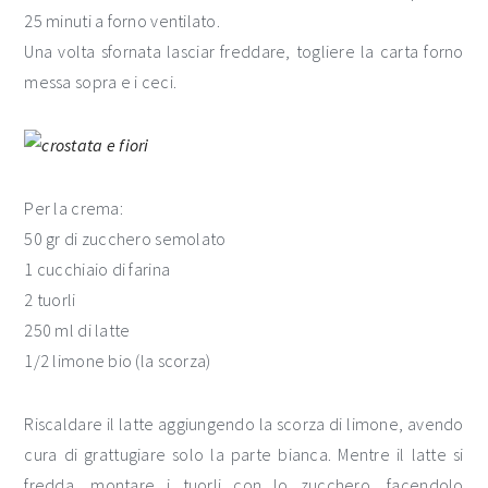
25 minuti a forno ventilato.
Una volta sfornata lasciar freddare, togliere la carta forno
messa sopra e i ceci.
Per la crema:
50 gr di zucchero semolato
1 cucchiaio di farina
2 tuorli
250 ml di latte
1/2 limone bio (la scorza)
Riscaldare il latte aggiungendo la scorza di limone, avendo
cura di grattugiare solo la parte bianca. Mentre il latte si
fredda, montare i tuorli con lo zucchero, facendolo