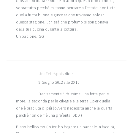
crostata di frutta?? Anche io adoro questo tipo di dolci,
soprattutto perchè mi fanno pensare all’estate, con tutta
quella frutta buona e gustosa che troviamo solo in
questa stagione…chissà che profumo si sprigionava
dalla tua cucina durante la cottura!
Un bacione, GG
UnaZebrApois
dice
9 Giugno 2012 alle 20:10
Decisamente furbissima: una fetta per le
more, la seconda per le ciliegie e la terza…per quella
che è piaciuta di più (ovvero necessita anche la quarta
perchè non ce n’è una preferita :DDD )
Piano bellissimo (io ieri ho fregato un pancale in facoltà,