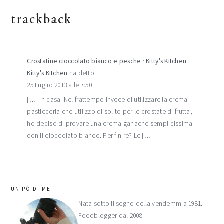
trackback
Crostatine cioccolato bianco e pesche · Kitty's Kitchen
Kitty's Kitchen
ha detto:
25 Luglio 2013 alle 7:50
[…] in casa. Nel frattempo invece di utilizzare la crema
pasticceria che utilizzo di solito per le crostate di frutta,
ho deciso di provare una crema ganache semplicissima
con il cioccolato bianco. Per finire? Le […]
barra
UN PÒ DI ME
laterale
Nata sotto il segno della vendemmia 1981.
Foodblogger dal 2008.
primaria