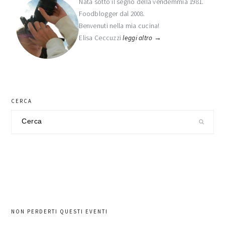
laterale
Nata sotto il segno della vendemmia 1981.
Foodblogger dal 2008.
primaria
Benvenuti nella mia cucina!
Elisa Ceccuzzi
leggi altro →
CERCA
Cerca
nel
sito
NON PERDERTI QUESTI EVENTI