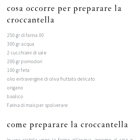
cosa occorre per preparare la
croccantella
250 gr di farina 00
300 gr acqua
2 cucchiaini di sale
200 gr pomodori
100 gr feta
olio extravergine di oliva fruttato delicato
origano
basilico
Farina di mais per spolverare
come preparare la croccantella
In una ciotola unire la farina all’acqua, insieme al sale e