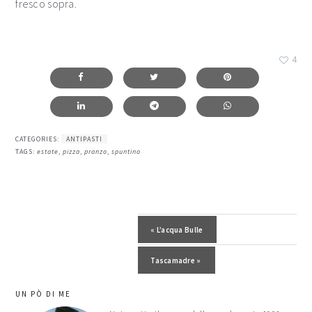
fresco sopra.
4
CATEGORIES:
ANTIPASTI
TAGS:
estate
,
pizza
,
pranzo
,
spuntino
Post precedente:
« L’acqua Bulle
Post successivo:
Tascamadre »
barra
UN PÒ DI ME