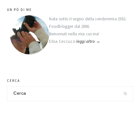
barra
UN PÒ DI ME
laterale
Nata sotto il segno della vendemmia 1981.
Foodblogger dal 2008.
primaria
Benvenuti nella mia cucina!
Elisa Ceccuzzi
leggi altro →
CERCA
Cerca
nel
sito