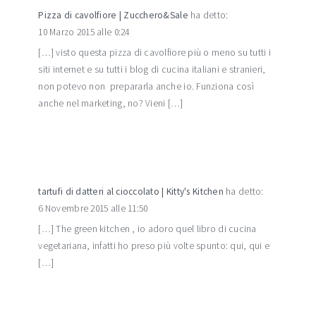
Pizza di cavolfiore | Zucchero&Sale
ha detto:
10 Marzo 2015 alle 0:24
[…] visto questa pizza di cavolfiore più o meno su tutti i
siti internet e su tutti i blog di cucina italiani e stranieri,
non potevo non prepararla anche io. Funziona così
anche nel marketing, no? Vieni […]
tartufi di datteri al cioccolato | Kitty's Kitchen
ha detto:
6 Novembre 2015 alle 11:50
[…] The green kitchen , io adoro quel libro di cucina
vegetariana, infatti ho preso più volte spunto: qui, qui e
[…]