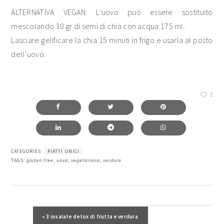
ALTERNATIVA VEGAN: L’uovo può essere sostituito
mescolando 30 gr di semi di chia con acqua 175 ml.
Lasciare gelificare la chia 15 minuti in frigo e usarla al posto
dell’uovo.
2
CATEGORIES:
PIATTI UNICI
TAGS:
gluten free
,
uova
,
vegetariano
,
verdure
interazioni
del
Post precedente:
« 3 insalate detox di frutta e verdura