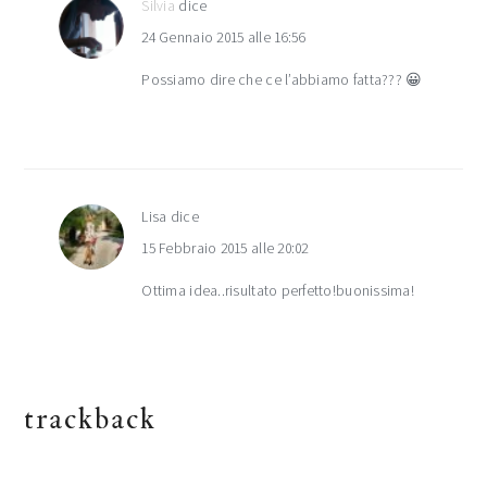
Silvia
dice
24 Gennaio 2015 alle 16:56
Possiamo dire che ce l’abbiamo fatta??? 😀
Lisa
dice
15 Febbraio 2015 alle 20:02
Ottima idea..risultato perfetto!buonissima!
trackback