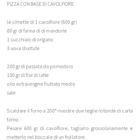
PIZZA CON BASE DI CAVOLFIORE
le cimette di 1 cavolfiore (600 gr)
80 gr di farina di di mandorle
1 cucchiaio di origano
3 uova sbattute
200 gr di passata do pomodoro
100 gr di fior di latte
olio extravergine fruttato medio
sale
Scaldare il forno a 200° rivestire due teglie rotonde di carta
forno.
Pesare 600 gr di cavolfiore, tagliarlo grossolanamente e
metterlo nel boccale di un frullatore.