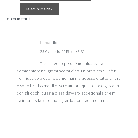
lettore
Post successivo:
Ka’ach bilmalch »
commenti
imma
dice
23 Gennaio 2015 alle 9:35
Tesoro ecco perchè non riuscivo a
commentare nei giorni scorsi,c’era un problema!!!Infatti
non riuscivo a capire come mai ma adesso è tutto chiaro
e sono felicissima di essere ancora qui con te e gustarmi
con gli occhi questa pizza davvero eccezionale che mi
ha incuriosita al primo sguardo!!!Un bacione,Imma