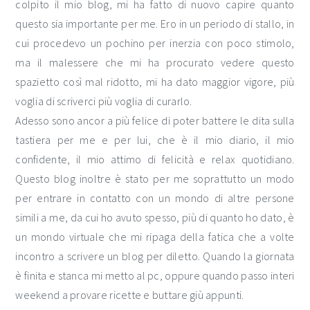
colpito il mio blog, mi ha fatto di nuovo capire quanto
questo sia importante per me. Ero in un periodo di stallo, in
cui procedevo un pochino per inerzia con poco stimolo,
ma il malessere che mi ha procurato vedere questo
spazietto così mal ridotto, mi ha dato maggior vigore, più
voglia di scriverci più voglia di curarlo.
Adesso sono ancor a più felice di poter battere le dita sulla
tastiera per me e per lui, che è il mio diario, il mio
confidente, il mio attimo di felicità e relax quotidiano.
Questo blog inoltre è stato per me soprattutto un modo
per entrare in contatto con un mondo di altre persone
simili a me, da cui ho avuto spesso, più di quanto ho dato, è
un mondo virtuale che mi ripaga della fatica che a volte
incontro a scrivere un blog per diletto. Quando la giornata
è finita e stanca mi metto al pc, oppure quando passo interi
weekend a provare ricette e buttare giù appunti.