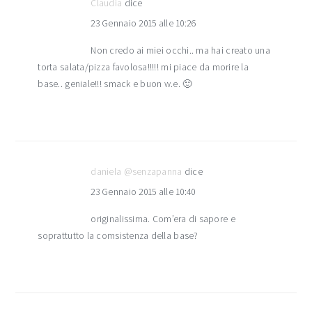
Claudia
dice
23 Gennaio 2015 alle 10:26
Non credo ai miei occhi.. ma hai creato una
torta salata/pizza favolosa!!!!! mi piace da morire la
base.. geniale!!! smack e buon w.e. 🙂
daniela @senzapanna
dice
23 Gennaio 2015 alle 10:40
originalissima. Com’era di sapore e
soprattutto la comsistenza della base?