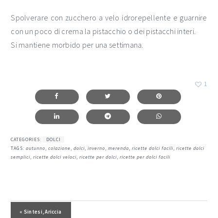
Spolverare con zucchero a velo idrorepellente e guarnire
con un poco di crema la pistacchio o dei pistacchi interi.
Si mantiene morbido per una settimana.
1
CATEGORIES:
DOLCI
TAGS:
autunno
,
colazione
,
dolci
,
inverno
,
merenda
,
ricette dolci facili
,
ricette dolci
semplici
,
ricette dolci veloci
,
ricette per dolci
,
ricette per dolci facili
Post precedente:
« Sintesi, Ariccia