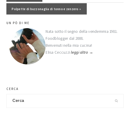
Post successivo:
Polpette di buzzonaglia di tonno e zenzero »
barra
UN PÒ DI ME
laterale
Nata sotto il segno della vendemmia 1981.
Foodblogger dal 2008.
primaria
Benvenuti nella mia cucina!
Elisa Ceccuzzi
leggi altro →
CERCA
Cerca
nel
sito