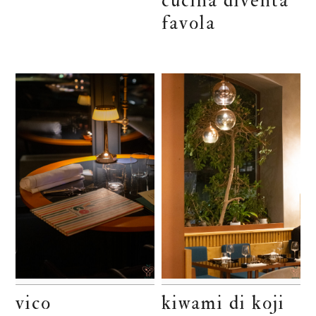
cucina diventa
favola
vico
kiwami di koji