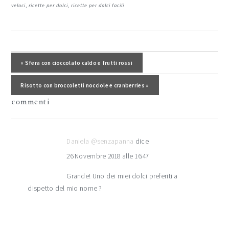
veloci
,
ricette per dolci
,
ricette per dolci facili
interazioni
del
Post precedente:
« Sfera con cioccolato caldo e frutti rossi
lettore
Post successivo:
Risotto con broccoletti nocciole e cranberries »
commenti
Daniela @senzapanna
dice
26 Novembre 2018 alle 16:47
Grande! Uno dei miei dolci preferiti a
dispetto del mio nome ?