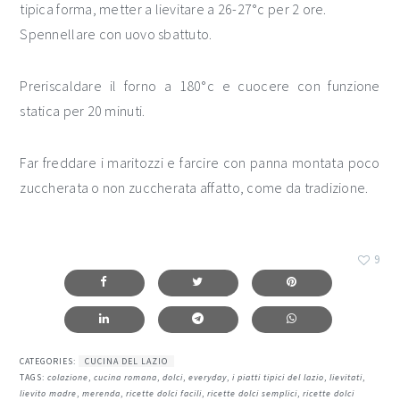
tipica forma, metter a lievitare a 26-27°c per 2 ore.
Spennellare con uovo sbattuto.
Preriscaldare il forno a 180°c e cuocere con funzione
statica per 20 minuti.
Far freddare i maritozzi e farcire con panna montata poco
zuccherata o non zuccherata affatto, come da tradizione.
9
CATEGORIES:
CUCINA DEL LAZIO
TAGS:
colazione
,
cucina romana
,
dolci
,
everyday
,
i piatti tipici del lazio
,
lievitati
,
lievito madre
,
merenda
,
ricette dolci facili
,
ricette dolci semplici
,
ricette dolci