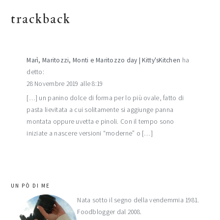
trackback
Marì, Maritozzi, Monti e Maritozzo day | Kitty'sKitchen
ha
detto:
28 Novembre 2019 alle 8:19
[…] un panino dolce di forma per lo più ovale, fatto di
pasta lievitata a cui solitamente si aggiunge panna
montata oppure uvetta e pinoli. Con il tempo sono
iniziate a nascere versioni “moderne” o […]
barra
UN PÒ DI ME
laterale
Nata sotto il segno della vendemmia 1981.
Foodblogger dal 2008.
primaria